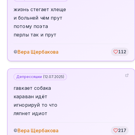
жизнь стегает хлеще
и больней чём прут
потому поэта
перлы так и прут
Вера Щербакова
©
112
Депрессяшки
(
12.07.2025
)
гавкает собака
караван идёт
игнорируй то что
ляпнет идиот
Вера Щербакова
©
217