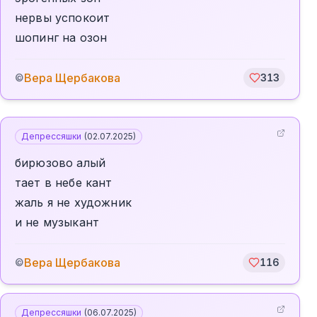
нервы успокоит
шопинг на озон
Вера Щербакова
©
313
Депрессяшки
(
02.07.2025
)
бирюзово алый
тает в небе кант
жаль я не художник
и не музыкант
Вера Щербакова
©
116
Депрессяшки
(
06.07.2025
)