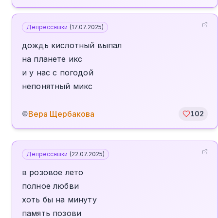
Депрессяшки
(
17.07.2025
)
дождь кислотный выпал
на планете икс
и у нас с погодой
непонятный микс
Вера Щербакова
©
102
Депрессяшки
(
22.07.2025
)
в розовое лето
полное любви
хоть бы на минуту
память позови