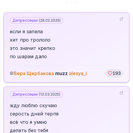
Депрессяшки
(
28.02.2025
)
если я запела
хит про трололо
это значит крепко
по шарам дало
Вера Щербакова
muzz
alesya_i
©
193
Депрессяшки
(
13.03.2025
)
жду люблю скучаю
серость дней терпя
всё что я умею
делать без тебя