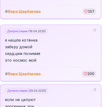
Вера Щербакова
©
157
Депрессяшки
(
19.04.2025
)
я нашла котёнка
заберу домой
сердцем понимая
это космос мой
Вера Щербакова
©
200
Депрессяшки
(
29.04.2025
)
если не целуют
эрогенных зон