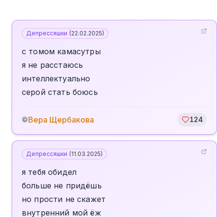
Депрессяшки
(
22.02.2025
)
с томом камасутры
я не расстаюсь
интеллектуально
серой стать боюсь
Вера Щербакова
©
124
Депрессяшки
(
11.03.2025
)
я тебя обидел
больше не придёшь
но прости не скажет
внутренний мой ёж