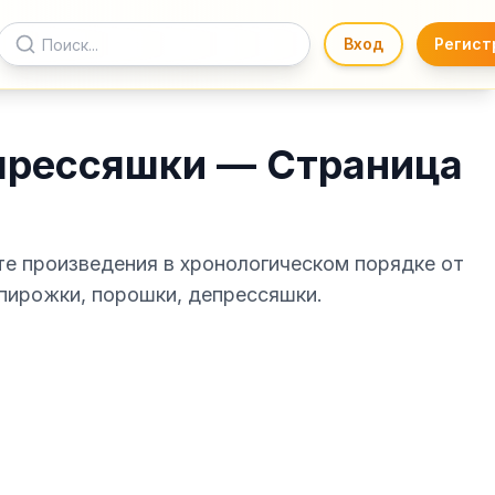
Вход
Регист
прессяшки — Страница
те произведения в хронологическом порядке от
 пирожки, порошки, депрессяшки.