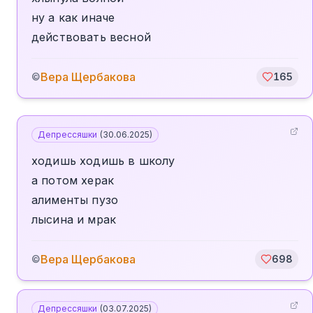
ну а как иначе
действовать весной
Вера Щербакова
©
165
Депрессяшки
(
30.06.2025
)
ходишь ходишь в школу
а потом херак
алименты пузо
лысина и мрак
Вера Щербакова
©
698
Депрессяшки
(
03.07.2025
)