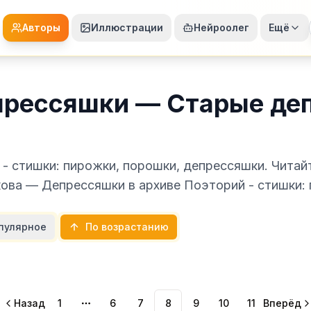
Авторы
Иллюстрации
Нейроолег
Ещё
прессяшки — Старые де
- стишки: пирожки, порошки, депрессяшки. Читай
кова — Депрессяшки в архиве Поэторий - стишки:
пулярное
По возрастанию
Назад
1
6
7
8
9
10
11
Вперёд
More pages