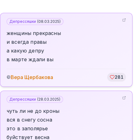
Депрессяшки
(
08.03.2025
)
женщины прекрасны
и всегда правы
а какую депру
в марте ждали вы
Вера Щербакова
©
281
Депрессяшки
(
28.03.2025
)
чуть ли не до кроны
вся в снегу сосна
это в заполярье
буйствует весна