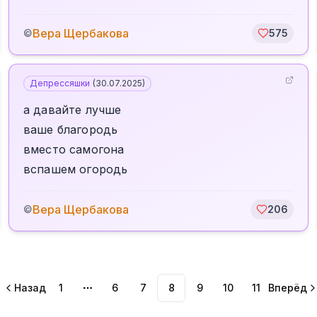
Вера Щербакова
©
575
Депрессяшки
(
30.07.2025
)
а давайте лучше
ваше благородь
вместо самогона
вспашем огородь
Вера Щербакова
©
206
Назад
1
6
7
8
9
10
11
Вперёд
More pages