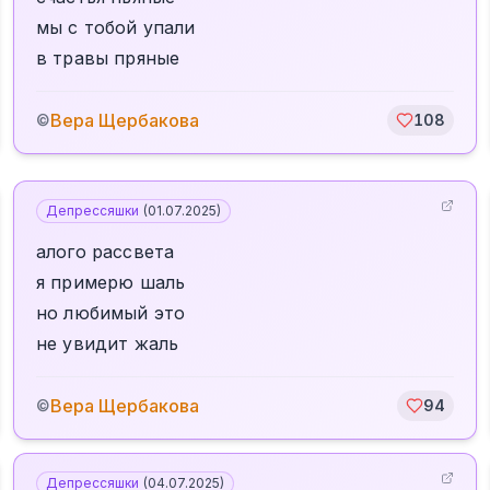
мы с тобой упали
в травы пряные
Вера Щербакова
©
108
Депрессяшки
(
01.07.2025
)
алого рассвета
я примерю шаль
но любимый это
не увидит жаль
Вера Щербакова
©
94
Депрессяшки
(
04.07.2025
)