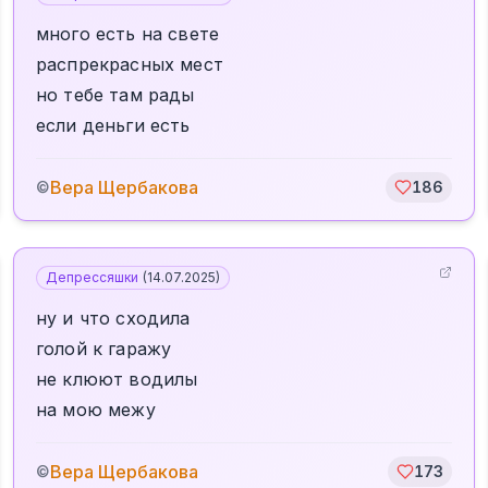
много есть на свете
распрекрасных мест
но тебе там рады
если деньги есть
Вера Щербакова
©
186
Депрессяшки
(
14.07.2025
)
ну и что сходила
голой к гаражу
не клюют водилы
на мою межу
Вера Щербакова
©
173