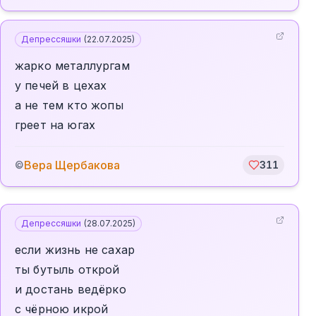
Депрессяшки
(
22.07.2025
)
жарко металлургам
у печей в цехах
а не тем кто жопы
греет на югах
Вера Щербакова
©
311
Депрессяшки
(
28.07.2025
)
если жизнь не сахар
ты бутыль открой
и достань ведёрко
с чёрною икрой