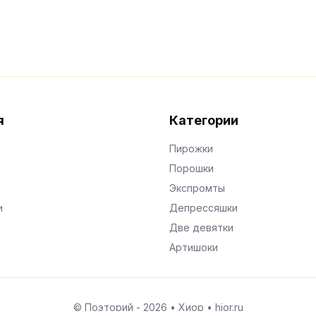
я
Категории
Пирожки
Порошки
Экспромты
и
Депрессяшки
Две девятки
Артишоки
© Поэторий -
2026
•
Хиор
•
hior.ru