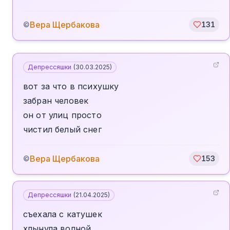
Вера Щербакова
©
131
Депрессяшки
(
30.03.2025
)
вот за что в психушку
забран человек
он от улиц просто
чистил белый снег
Вера Щербакова
©
153
Депрессяшки
(
21.04.2025
)
съехала с катушек
хлынула волной