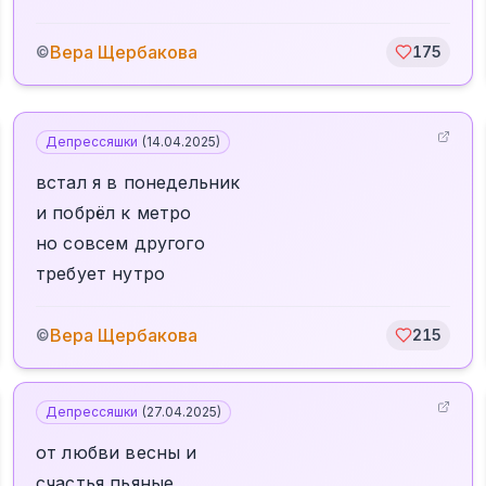
Вера Щербакова
©
175
Депрессяшки
(
14.04.2025
)
встал я в понедельник
и побрёл к метро
но совсем другого
требует нутро
Вера Щербакова
©
215
Депрессяшки
(
27.04.2025
)
от любви весны и
счастья пьяные