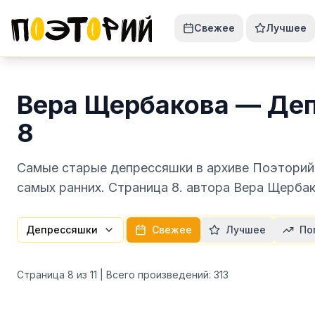
Свежее
Лучшее
Вера Щербакова — Де
8
Самые старые депрессяшки в архиве Поэторий 
самых ранних. Страница 8. автора Вера Щерба
Депрессяшки
Свежее
Лучшее
По
Страница
8
из
11
| Всего произведений:
313