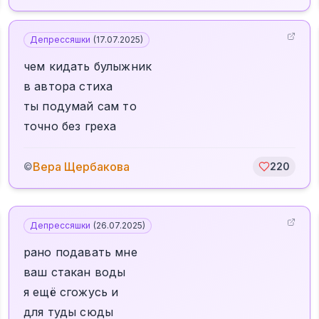
Депрессяшки
(
17.07.2025
)
чем кидать булыжник
в автора стиха
ты подумай сам то
точно без греха
Вера Щербакова
©
220
Депрессяшки
(
26.07.2025
)
рано подавать мне
ваш стакан воды
я ещё сгожусь и
для туды сюды