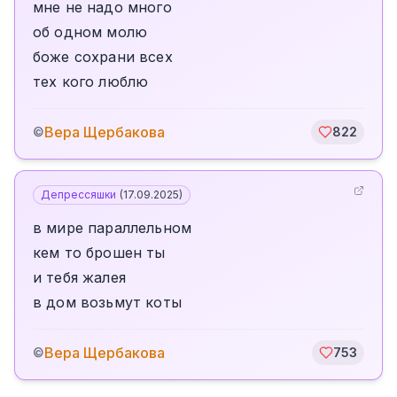
мне не надо много
об одном молю
боже сохрани всех
тех кого люблю
Вера Щербакова
©
822
Депрессяшки
(
17.09.2025
)
в мире параллельном
кем то брошен ты
и тебя жалея
в дом возьмут коты
Вера Щербакова
©
753