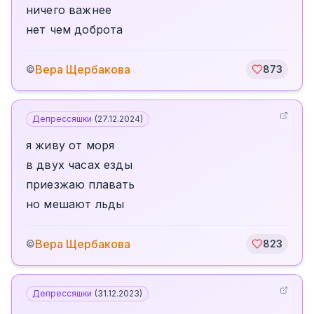
ничего важнее
нет чем доброта
Вера Щербакова
©
873
Депрессяшки
(
27.12.2024
)
я живу от моря
в двух часах езды
приезжаю плавать
но мешают льды
Вера Щербакова
©
823
Депрессяшки
(
31.12.2023
)