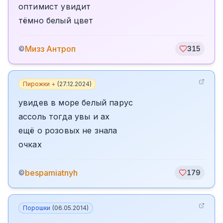
оптимист увидит
тёмно белый цвет
Мизз Антроп
©
315
Пирожки +
(
27.12.2024
)
увидев в море белый парус
ассоль тогда увы и ах
ещё о розовых не знала
очках
bespamiatnyh
©
179
Порошки
(
06.05.2014
)