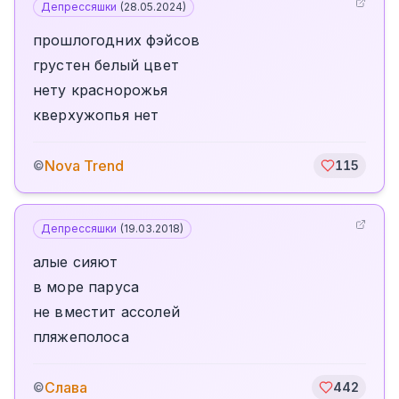
Депрессяшки
(
28.05.2024
)
прошлогодних фэйсов
грустен белый цвет
нету краснорожья
кверхужопья нет
Nova Trend
©
115
Депрессяшки
(
19.03.2018
)
алые сияют
в море паруса
не вместит ассолей
пляжеполоса
Слава
©
442