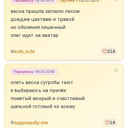
Перашки.ру
(
15.09.2011
)
Пирожки +
(
30.07.2011
)
весна пришла запахло лесом
дождем цветами и травой
но обоняния лишенный
олег идет на аватар
irchi_irchi
©
214
Перашки.ру
(
16.02.2016
)
опять весна сугробы тают
я выбираюсь на припёк
помятый мокрый и счастливый
шальной готовый ко всему
supposedly-me
©
14