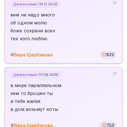
Депрессяшки
(
31.12.2023
)
мне не надо много
об одном молю
боже сохрани всех
тех кого люблю
Вера Щербакова
©
822
Депрессяшки
(
17.09.2025
)
в мире параллельном
кем то брошен ты
и тебя жалея
в дом возьмут коты
Вера Щербакова
©
753