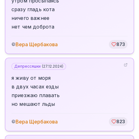
утром просыпаясь
сразу гладь кота
ничего важнее
нет чем доброта
Вера Щербакова
©
873
Депрессяшки
(
27.12.2024
)
я живу от моря
в двух часах езды
приезжаю плавать
но мешают льды
Вера Щербакова
©
823