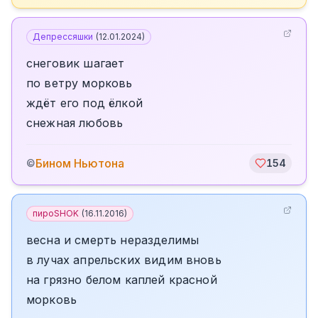
Депрессяшки
(
12.01.2024
)
снеговик шагает
по ветру морковь
ждёт его под ёлкой
снежная любовь
Бином Ньютона
©
154
пироSHOK
(
16.11.2016
)
весна и смерть неразделимы
в лучах апрельских видим вновь
на грязно белом каплей красной
морковь