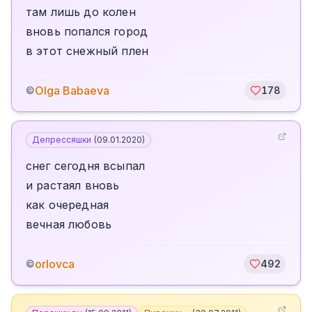
там лишь до колен
вновь попался город
в этот снежный плен
Olga Babaeva
©
178
Депрессяшки
(
09.01.2020
)
снег сегодня всыпал
и растаял вновь
как очередная
вечная любовь
orlovca
©
492