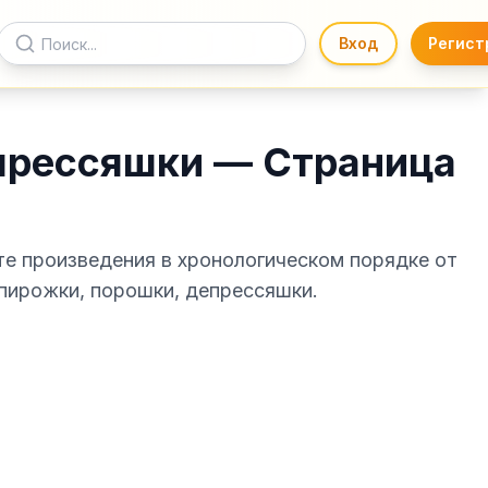
Вход
Регист
прессяшки — Страница
те произведения в хронологическом порядке от
 пирожки, порошки, депрессяшки.