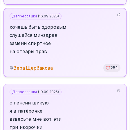
Депрессяшки
(
16.09.2025
)
хочешь быть здоровым
слушайся минздрав
замени спиртное
на отвары трав
Вера Щербакова
©
251
Депрессяшки
(
19.09.2025
)
с пенсии шикую
я в пятёрочке
взвесьте мне вот эти
три икорочки