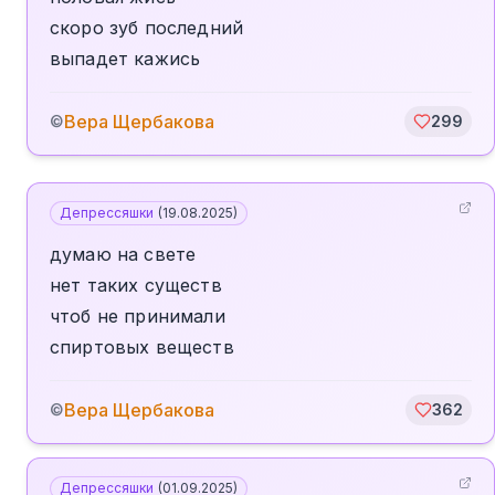
скоро зуб последний
выпадет кажись
Вера Щербакова
©
299
Депрессяшки
(
19.08.2025
)
думаю на свете
нет таких существ
чтоб не принимали
спиртовых веществ
Вера Щербакова
©
362
Депрессяшки
(
01.09.2025
)