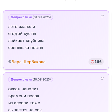
Депрессяшки
(
01.08.2025
)
лето заалели
ягодой кусты
лайкает клубника
солнышка посты
Вера Щербакова
©
166
Депрессяшки
(
10.08.2025
)
океан наносит
времени песок
из ассоли тоже
сыплется не сок