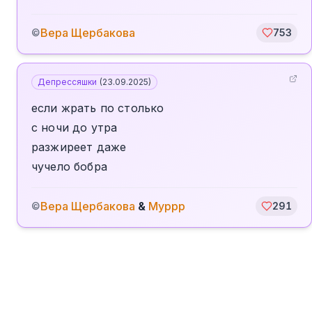
Вера Щербакова
©
753
Депрессяшки
(
23.09.2025
)
если жрать по столько
с ночи до утра
разжиреет даже
чучело бобра
Вера Щербакова
&
Муррр
©
291