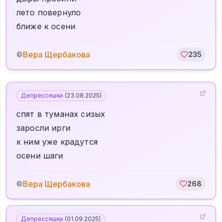
лето повернуло
ближе к осени
Вера Щербакова
©
235
Депрессяшки
(
23.08.2025
)
спят в туманах сизых
заросли ирги
к ним уже крадутся
осени шаги
Вера Щербакова
©
268
Депрессяшки
(
01.09.2025
)