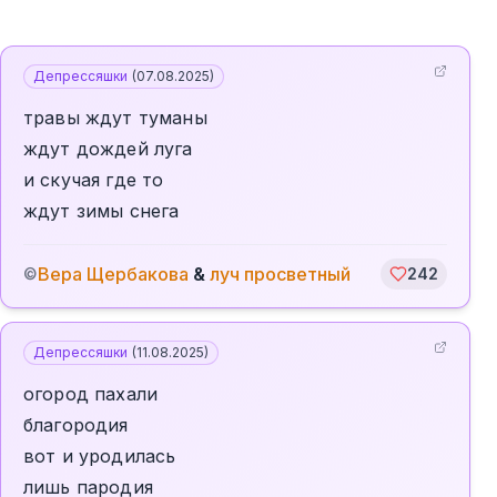
Депрессяшки
(
07.08.2025
)
травы ждут туманы
ждут дождей луга
и скучая где то
ждут зимы снега
Вера Щербакова
&
луч просветный
©
242
Депрессяшки
(
11.08.2025
)
огород пахали
благородия
вот и уродилась
лишь пародия