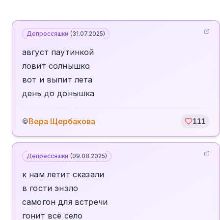
Депрессяшки
(
31.07.2025
)
август паутинкой
ловит солнышко
вот и выпит лета
день до донышка
Вера Щербакова
©
111
Депрессяшки
(
09.08.2025
)
к нам летит сказали
в гости энэло
самогон для встречи
гонит всё село