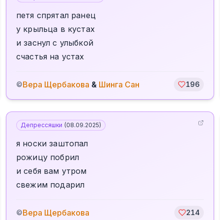
петя спрятал ранец
у крыльца в кустах
и заснул с улыбкой
счастья на устах
Вера Щербакова
&
Шинга Сан
©
196
Депрессяшки
(
08.09.2025
)
я носки заштопал
рожицу побрил
и себя вам утром
свежим подарил
Вера Щербакова
©
214