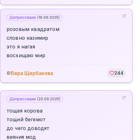
Депрессяшки
(
16.09.2025
)
розовым квадратом
словно казимир
это я нагая
восхищаю мир
Вера Щербакова
©
244
Депрессяшки
(
20.09.2025
)
тощая корова
тощий бегемот
до чего доводят
веяния мод