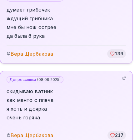
думает грибочек
ждущий грибника
мне бы нож острее
да была б рука
Вера Щербакова
©
139
Депрессяшки
(
08.09.2025
)
скидываю ватник
как манто с плеча
я хоть и доярка
очень горяча
Вера Щербакова
©
217