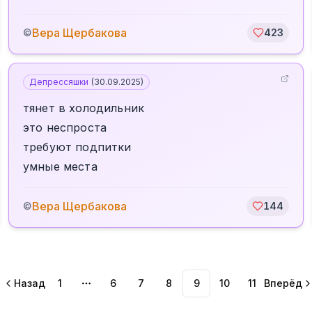
Вера Щербакова
©
423
Депрессяшки
(
30.09.2025
)
тянет в холодильник
это неспроста
требуют подпитки
умные места
Вера Щербакова
©
144
Назад
1
6
7
8
9
10
11
Вперёд
More pages