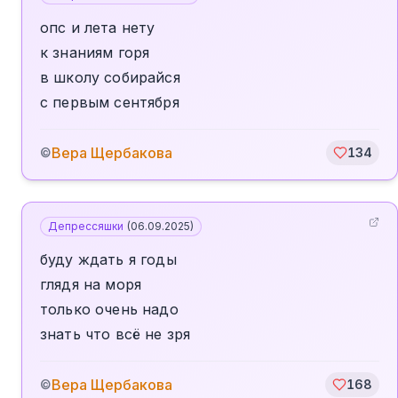
опс и лета нету
к знаниям горя
в школу собирайся
с первым сентября
Вера Щербакова
©
134
Депрессяшки
(
06.09.2025
)
буду ждать я годы
глядя на моря
только очень надо
знать что всё не зря
Вера Щербакова
©
168