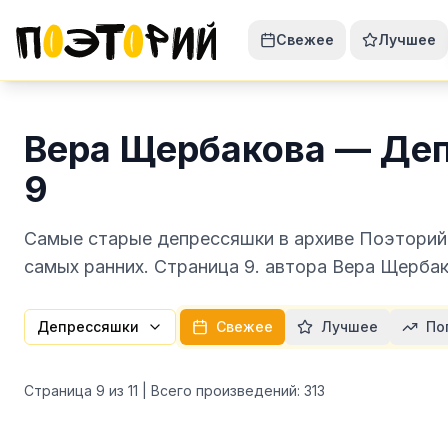
Свежее
Лучшее
Вера Щербакова — Де
9
Самые старые депрессяшки в архиве Поэторий 
самых ранних. Страница 9. автора Вера Щерба
Депрессяшки
Свежее
Лучшее
По
Страница
9
из
11
| Всего произведений:
313