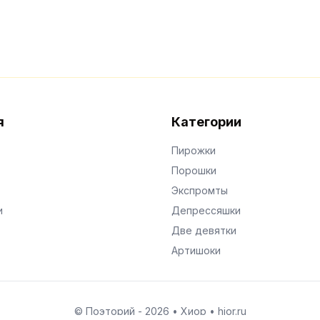
я
Категории
Пирожки
Порошки
Экспромты
и
Депрессяшки
Две девятки
Артишоки
© Поэторий -
2026
•
Хиор
•
hior.ru