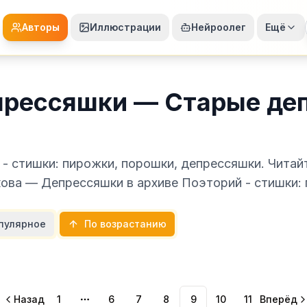
Авторы
Иллюстрации
Нейроолег
Ещё
прессяшки — Старые де
- стишки: пирожки, порошки, депрессяшки. Читай
кова — Депрессяшки в архиве Поэторий - стишки:
пулярное
По возрастанию
Назад
1
6
7
8
9
10
11
Вперёд
More pages