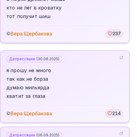
кто не лёг в кроватку
тот получит шиш
Вера Щербакова
©
237
Депрессяшки
(
30.08.2025
)
я прошу не много
так как не борза
думаю мильярда
хватит за глаза
Вера Щербакова
©
214
Депрессяшки
(
06.09.2025
)