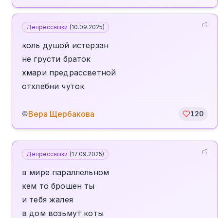
Депрессяшки
(
10.09.2025
)
коль душой истерзан
не грусти браток
хмари предрассветной
отхлебни чуток
Вера Щербакова
©
120
Депрессяшки
(
17.09.2025
)
в мире параллельном
кем то брошен ты
и тебя жалея
в дом возьмут коты