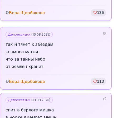
Вера Щербакова
©
135
Депрессяшки
(
16.08.2025
)
так и тянет к звёздам
космоса магнит
что за тайны небо
от землян хранит
Вера Щербакова
©
113
Депрессяшки
(
18.08.2025
)
спит в берлоге мишка
в норке дремлет мышь