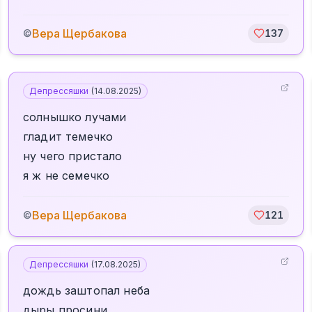
Вера Щербакова
©
137
Депрессяшки
(
14.08.2025
)
солнышко лучами
гладит темечко
ну чего пристало
я ж не семечко
Вера Щербакова
©
121
Депрессяшки
(
17.08.2025
)
дождь заштопал неба
дыры просини