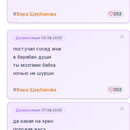
Вера Щербакова
©
202
Депрессяшки
(
12.08.2025
)
постучал сосед мне
в барабан души
ты мозгами бабка
ночью не шурши
Вера Щербакова
©
202
Депрессяшки
(
17.08.2025
)
да какая на хрен
половая жись