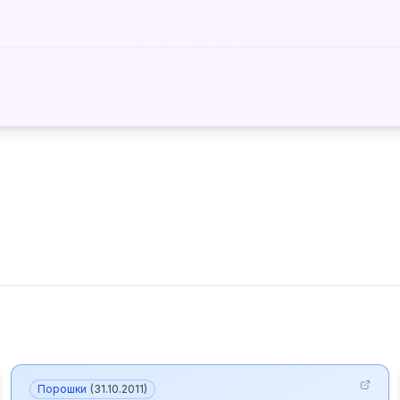
Порошки
(
31.10.2011
)