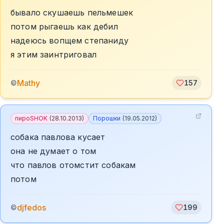
бывало скушаешь пельмешек
потом рыгаешь как дебил
надеюсь вопщем степаниду
я этим заинтриговал
Mathy
©
157
пироSHOK
(
28.10.2013
)
Порошки
(
19.05.2012
)
собака павлова кусает
она не думает о том
что павлов отомстит собакам
потом
djfedos
©
199