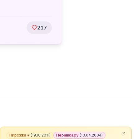
217
Пирожки +
(
19.10.2011
)
Перашки.ру
(
13.04.2004
)