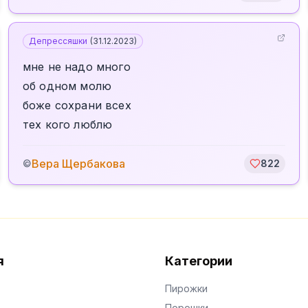
Депрессяшки
(
31.12.2023
)
мне не надо много
об одном молю
боже сохрани всех
тех кого люблю
Вера Щербакова
©
822
я
Категории
Пирожки
Порошки