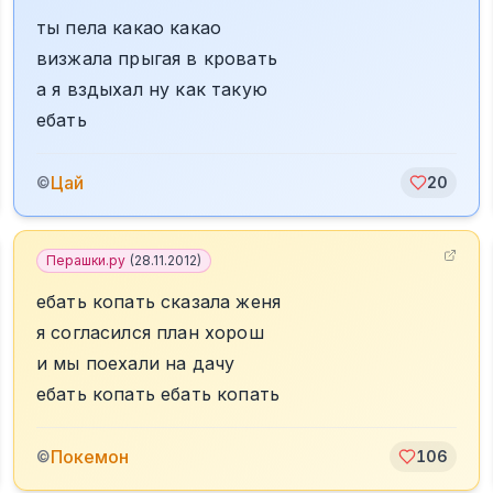
ты пела какао какао
визжала прыгая в кровать
а я вздыхал ну как такую
ебать
Цай
©
20
Перашки.ру
(
28.11.2012
)
ебать копать сказала женя
я согласился план хорош
и мы поехали на дачу
ебать копать ебать копать
Покемон
©
106