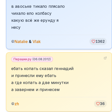
в авоське тикало плясало
чихало ело колбасу
какую всё же ерунду я
несу
Natalie
&
Vlak
©
1362
Перашки.ру
(
06.08.2012
)
ебать копать сказал геннадий
и принесли ему ебать
а где копать а две минутки
а завернем и принесем
zh
©
36