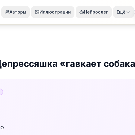
Авторы
Иллюстрации
Нейроолег
Ещё
епрессяшка
«
гавкает собак
)
то