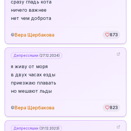
сразу гладь кота
ничего важнее
нет чем доброта
Вера Щербакова
©
873
Депрессяшки
(
27.12.2024
)
я живу от моря
в двух часах езды
приезжаю плавать
но мешают льды
Вера Щербакова
©
823
Депрессяшки
(
31.12.2023
)