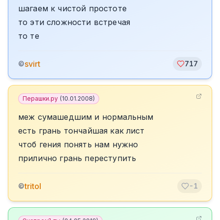
шагаем к чистой простоте
то эти сложности встречая
то те
svirt
©
717
Перашки.ру
(
10.01.2008
)
меж сумашедшим и нормальным
есть грань тончайшая как лист
чтоб гения понять нам нужно
прилично грань переступить
tritol
©
-1