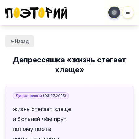
Мен
Назад
Депрессяшка
«
жизнь стегает
хлеще
»
Депрессяшки
(
03.07.2025
)
жизнь стегает хлеще
и больней чём прут
потому поэта
перлы так и прут