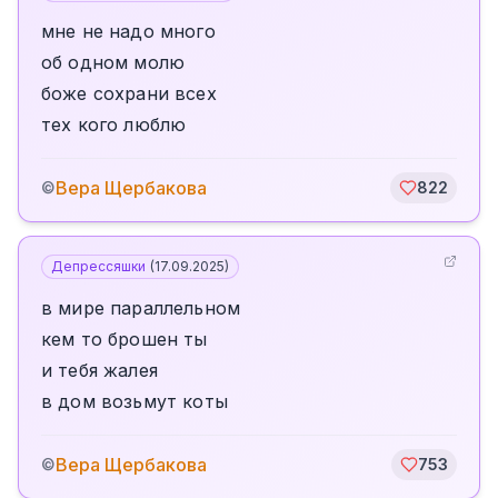
мне не надо много
об одном молю
боже сохрани всех
тех кого люблю
Вера Щербакова
©
822
Депрессяшки
(
17.09.2025
)
в мире параллельном
кем то брошен ты
и тебя жалея
в дом возьмут коты
Вера Щербакова
©
753