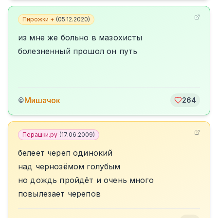
Пирожки +
(
05.12.2020
)
из мне же больно в мазохисты
болезненный прошол он путь
Мишачок
©
264
Перашки.ру
(
17.06.2009
)
белеет череп одинокий
над чернозёмом голубым
но дождь пройдёт и очень много
повылезает черепов