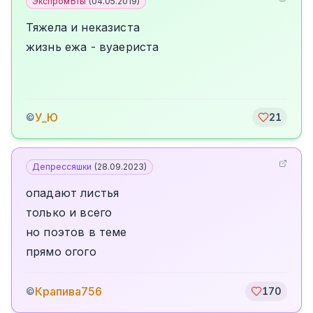
ЭкспромЪты
(
04.05.2019
)
Тяжела и неказиста
жизнь ежа - вуаериста
У_Ю
©
21
Депрессяшки
(
28.09.2023
)
опадают листья
только и всего
но поэтов в теме
прямо огого
Крапива756
©
170