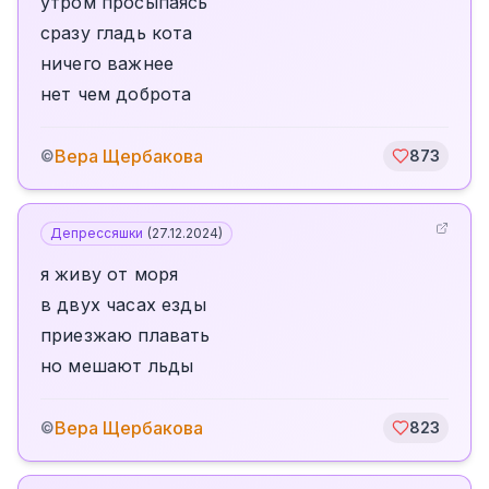
утром просыпаясь
сразу гладь кота
ничего важнее
нет чем доброта
Вера Щербакова
©
873
Депрессяшки
(
27.12.2024
)
я живу от моря
в двух часах езды
приезжаю плавать
но мешают льды
Вера Щербакова
©
823