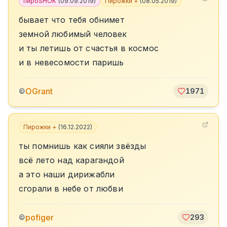
пироSHOK
(
09.09.2019
)
Пирожки +
(
08.05.2019
)
бывает что тебя обнимет
земной любимый человек
и ты летишь от счастья в космос
и в невесомости паришь
OGrant
©
1971
Пирожки +
(
16.12.2022
)
ты помнишь как сияли звёзды
всё лето над карагандой
а это наши дирижабли
сгорали в небе от любви
pofiger
©
293