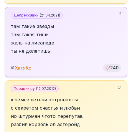
Депрессяшки
(
21.04.2021
)
там такие звёзды
там такая тишь
жаль на лисапеде
ты не долетишь
ХатяКо
©
240
Перашки.ру
(
12.07.2012
)
к земле летели астронавты
с секретом счастья и любви
но штурман чтото перепутав
разбил корабль об астеройд