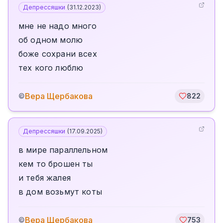
Депрессяшки
(
31.12.2023
)
мне не надо много
об одном молю
боже сохрани всех
тех кого люблю
Вера Щербакова
©
822
Депрессяшки
(
17.09.2025
)
в мире параллельном
кем то брошен ты
и тебя жалея
в дом возьмут коты
Вера Щербакова
©
753