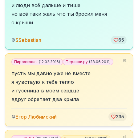
и люди всё дальше и тише
но всё таки жаль что ты бросил меня
с крыши
SSebastian
©
65
Пирожковая
(
12.02.2016
)
Перашки.ру
(
28.06.2011
)
пусть мы давно уже не вместе
я чувствую к тебе тепло
и гусеница в моем сердце
вдруг обретает два крыла
Егор Любимский
©
235