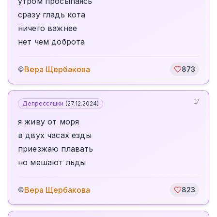
утром просыпаясь
сразу гладь кота
ничего важнее
нет чем доброта
Вера Щербакова
©
873
Депрессяшки
(
27.12.2024
)
я живу от моря
в двух часах езды
приезжаю плавать
но мешают льды
Вера Щербакова
©
823