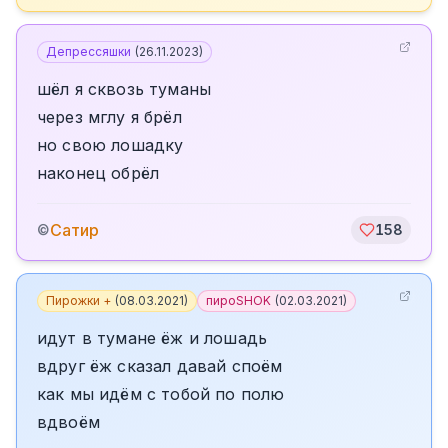
Депрессяшки
(
26.11.2023
)
шёл я сквозь туманы
через мглу я брёл
но свою лошадку
наконец обрёл
Сатир
©
158
Пирожки +
(
08.03.2021
)
пироSHOK
(
02.03.2021
)
идут в тумане ёж и лошадь
вдруг ёж сказал давай споём
как мы идём с тобой по полю
вдвоём