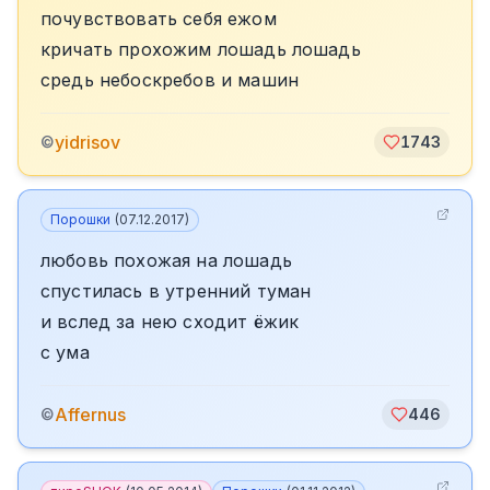
почувствовать себя ежом
кричать прохожим лошадь лошадь
средь небоскребов и машин
yidrisov
©
1743
Порошки
(
07.12.2017
)
любовь похожая на лошадь
спустилась в утренний туман
и вслед за нею сходит ёжик
с ума
Affernus
©
446