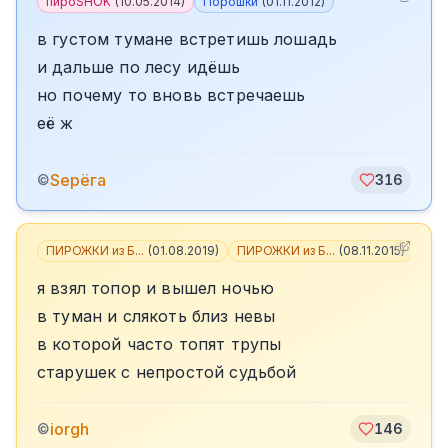
пироSHOK
(
10.05.2014
)
Порошки
(
01.11.2012
)
в густом тумане встретишь лошадь
и дальше по лесу идёшь
но почему то вновь встречаешь
её ж
Sерёга
©
316
ПИРОЖКИ из Б...
(
01.08.2019
)
ПИРОЖКИ из Б...
(
08.11.2015
)
+
1
я взял топор и вышел ночью
в туман и слякоть близ невы
в которой часто топят трупы
старушек с непростой судьбой
iorgh
©
146