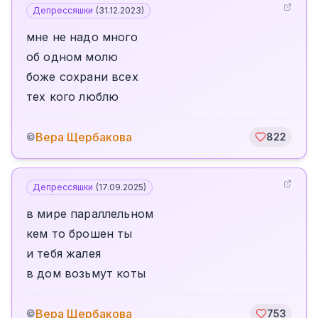
Депрессяшки
(
31.12.2023
)
мне не надо много
об одном молю
боже сохрани всех
тех кого люблю
Вера Щербакова
©
822
Депрессяшки
(
17.09.2025
)
в мире параллельном
кем то брошен ты
и тебя жалея
в дом возьмут коты
Вера Щербакова
©
753