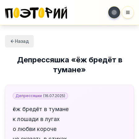
Мен
Назад
Депрессяшка
«
ёж бредёт в
тумане
»
Депрессяшки
(
16.07.2025
)
ёж бредёт в тумане
к лошади в лугах
о любви короче
не сказать в стихах