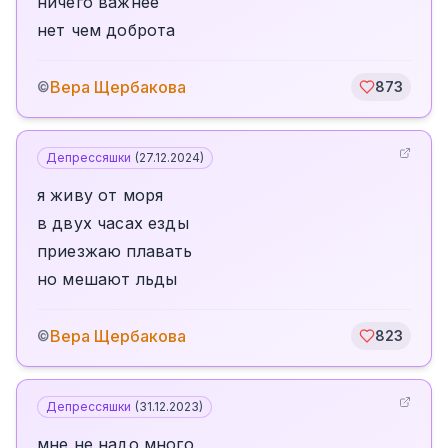
ничего важнее
нет чем доброта
Вера Щербакова
©
873
Депрессяшки
(
27.12.2024
)
я живу от моря
в двух часах езды
приезжаю плавать
но мешают льды
Вера Щербакова
©
823
Депрессяшки
(
31.12.2023
)
мне не надо много