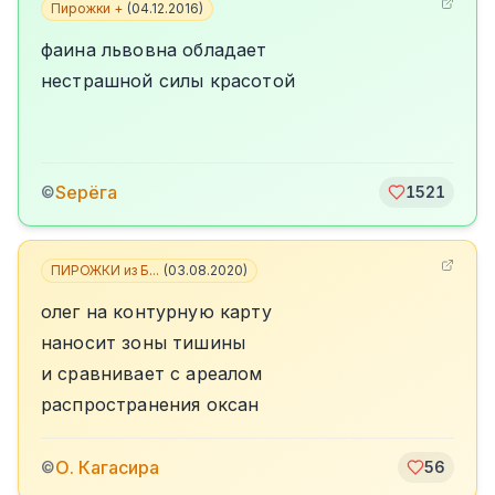
Пирожки +
(
04.12.2016
)
фаина львовна обладает
нестрашной силы красотой
Sерёга
©
1521
ПИРОЖКИ из Б...
(
03.08.2020
)
олег на контурную карту
наносит зоны тишины
и сравнивает с ареалом
распространения оксан
О. Кагасира
©
56