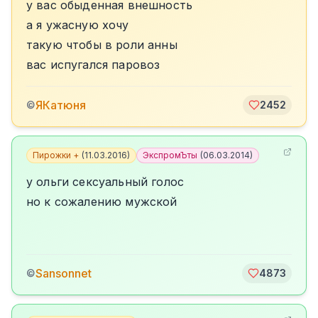
у вас обыденная внешность
а я ужасную хочу
такую чтобы в роли анны
вас испугался паровоз
ЯКатюня
©
2452
Пирожки +
(
11.03.2016
)
ЭкспромЪты
(
06.03.2014
)
у ольги сексуальный голос
но к сожалению мужской
Sansonnet
©
4873