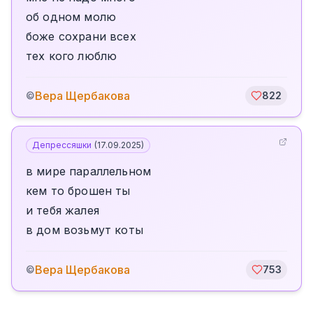
об одном молю
боже сохрани всех
тех кого люблю
Вера Щербакова
©
822
Депрессяшки
(
17.09.2025
)
в мире параллельном
кем то брошен ты
и тебя жалея
в дом возьмут коты
Вера Щербакова
©
753