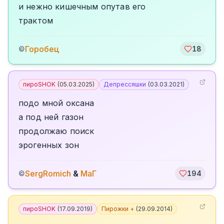
и нежно кишечным опутав его
трактом
Горобец
©
18
пироSHOK
(
05.03.2025
)
Депрессяшки
(
03.03.2021
)
подо мной оксана
а под ней газон
продолжаю поиск
эрогенных зон
SergRomich
&
МаГ
©
194
пироSHOK
(
17.09.2019
)
Пирожки +
(
29.09.2014
)