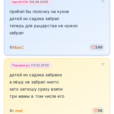
пироSHOK
(
06.06.2019
)
прибил бы полочку на кухне
детей из садика забрал
теперь для рыцарства не нужно
забрал
МакС
©
249
Перашки.ру
(
13.02.2013
)
детей из садика забрали
а лёшу не забрал никто
зато катюшу сразу взяли
три мамы в том числе его
i-mel
©
36