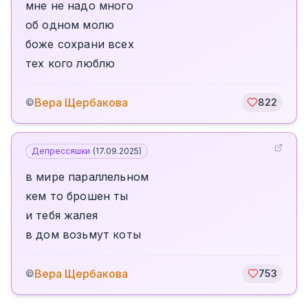
мне не надо много
об одном молю
боже сохрани всех
тех кого люблю
Вера Щербакова
©
822
Депрессяшки
(
17.09.2025
)
в мире параллельном
кем то брошен ты
и тебя жалея
в дом возьмут коты
Вера Щербакова
©
753