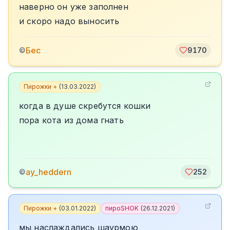
наверно он уже заполнен
и скоро надо выносить
Бес
©
9170
Пирожки +
(
13.03.2022
)
когда в душе скребутся кошки
пора кота из дома гнать
ay_heddern
©
252
Пирожки +
(
03.01.2022
)
пироSHOK
(
26.12.2021
)
мы наслаждались шаурмою