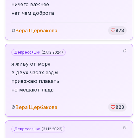
ничего важнее
нет чем доброта
Вера Щербакова
©
873
Депрессяшки
(
27.12.2024
)
я живу от моря
в двух часах езды
приезжаю плавать
но мешают льды
Вера Щербакова
©
823
Депрессяшки
(
31.12.2023
)