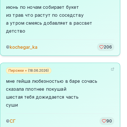
июнь по ночам собирает букет
из трав что растут по соседству
а утром смеясь добавляет в рассвет
детство
kochegar_ka
©
206
Пирожки +
(
18.06.2026
)
мне гейша любезностью в баре сочась
сказала плотнее покушай
шестая тебя дожидается часть
суши
СГ
©
90