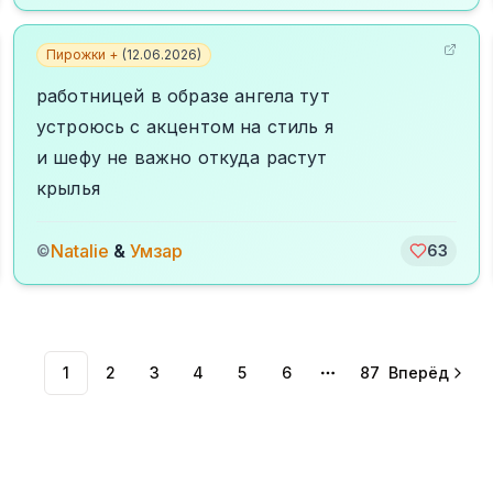
Пирожки +
(
12.06.2026
)
работницей в образе ангела тут
устроюсь с акцентом на стиль я
и шефу не важно откуда растут
крылья
Natalie
&
Умзар
©
63
1
2
3
4
5
6
87
Вперёд
More pages