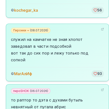
kochegar_ka
©
56
Пирожки +
(
08.07.2026
)
служил на камчатке не зная хлопот
заведовал в части подсобкой
вот так до сих пор и лежу только под
сопкой
МагАлИф
©
93
пироSHOK
(
06.07.2026
)
то раптор то дэта с духами бутыль
невнятный от пугала абрис