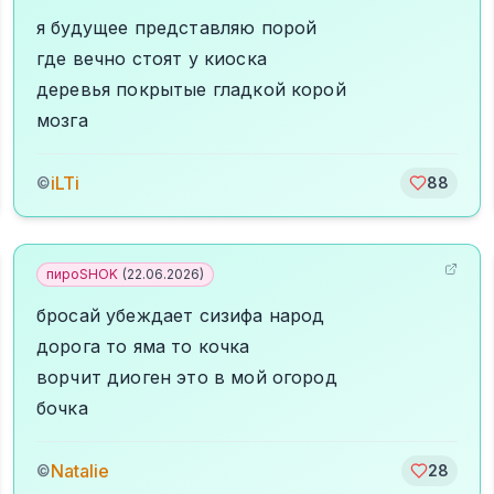
я будущее представляю порой
где вечно стоят у киоска
деревья покрытые гладкой корой
мозга
iLTi
©
88
пироSHOK
(
22.06.2026
)
бросай убеждает сизифа народ
дорога то яма то кочка
ворчит диоген это в мой огород
бочка
Natalie
©
28