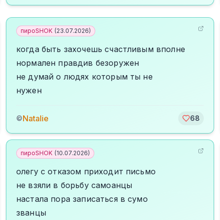
пироSHOK
(
23.07.2026
)
когда быть захочешь счастливым вполне
нормален правдив безоружен
не думай о людях которым ты не
нужен
Natalie
©
68
пироSHOK
(
10.07.2026
)
олегу с отказом приходит письмо
не взяли в борьбу самоанцы
настала пора записаться в сумо
званцы