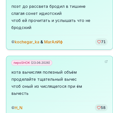
поэт до рассвета бродил в тишине
слагая сонет идиотский
чтоб ей прочитать и услышать что не
бродский
kochegar_ka
&
МагАлИф
©
71
пироSHOK
(
23.06.2026
)
кота вычисляя полезный объём
проделайте тщательный вычес
чтоб оный из числящегося при ём
вычесть
H_N
©
58