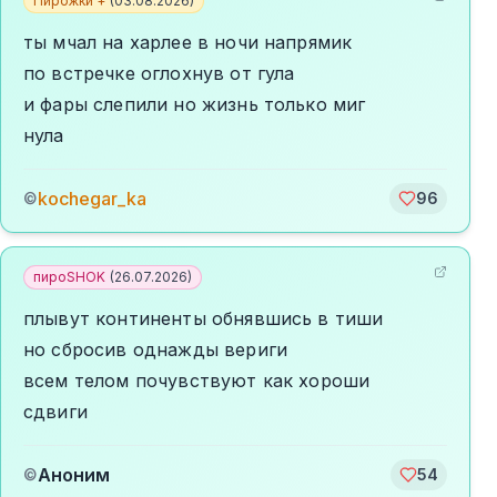
Пирожки +
(
03.08.2026
)
ты мчал на харлее в ночи напрямик
по встречке оглохнув от гула
и фары слепили но жизнь только миг
нула
kochegar_ka
©
96
пироSHOK
(
26.07.2026
)
плывут континенты обнявшись в тиши
но сбросив однажды вериги
всем телом почувствуют как хороши
сдвиги
Аноним
©
54