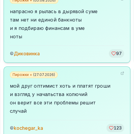
Пирожки +
(
05.08.2026
)
напрасно я рылась в дырявой суме
там нет ни единой банкноты
и я подбираю финансам в уме
ноты
Диковинка
©
97
Пирожки +
(
27.07.2026
)
мой друг оптимист хоть и платят гроши
и взгляд у начальства колючий
он верит все эти проблемы решит
случай
kochegar_ka
©
123