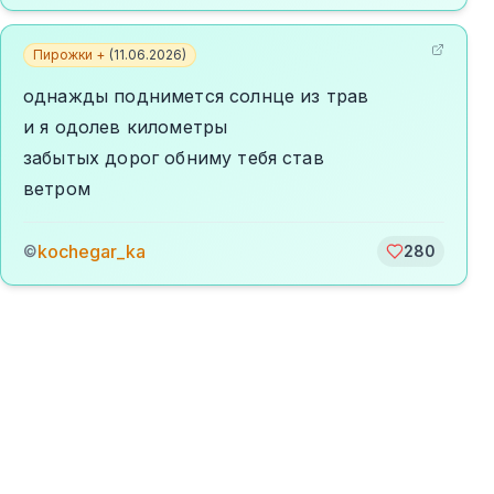
Пирожки +
(
11.06.2026
)
однажды поднимется солнце из трав
и я одолев километры
забытых дорог обниму тебя став
ветром
kochegar_ka
©
280