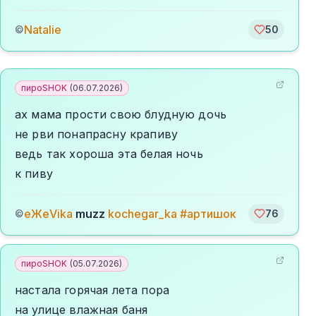
Natalie
©
50
пироSHOK
(
06.07.2026
)
ах мама прости свою блудную дочь
не рви понапрасну крапиву
ведь так хороша эта белая ночь
к пиву
еЖеVika
muzz
kochegar_ka #артишок
©
76
пироSHOK
(
05.07.2026
)
настала горячая лета пора
на улице влажная баня