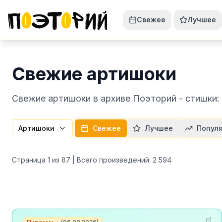
Свежее
Лучшее
Свежие артишоки
Свежие артишоки в архиве Поэторий - стишки:
Артишоки
Свежее
Лучшее
Попул
Страница
1
из
87
| Всего произведений:
2 594