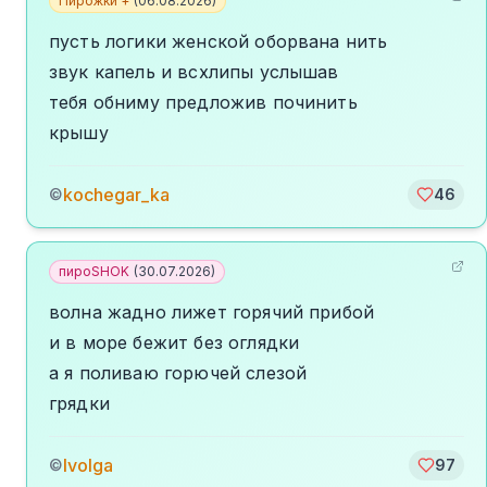
Пирожки +
(
06.08.2026
)
пусть логики женской оборвана нить
звук капель и всхлипы услышав
тебя обниму предложив починить
крышу
kochegar_ka
©
46
пироSHOK
(
30.07.2026
)
волна жадно лижет горячий прибой
и в море бежит без оглядки
а я поливаю горючей слезой
грядки
Ivolga
©
97