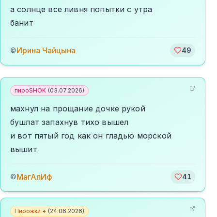
а солнце все ливня попытки с утра
банит
Ирина Чайцына
©
49
пироSHOK
(
03.07.2026
)
махнул на прощание дочке рукой
бушлат запахнув тихо вышел
и вот пятый год как он гладью морской
вышит
МагАлИф
©
41
Пирожки +
(
24.06.2026
)