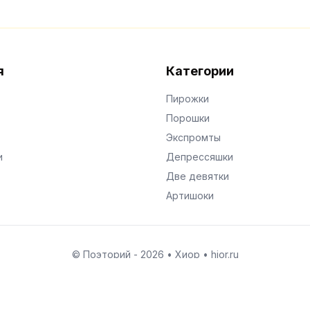
я
Категории
Пирожки
Порошки
Экспромты
и
Депрессяшки
Две девятки
Артишоки
© Поэторий -
2026
•
Хиор
•
hior.ru
Сделано с любовью к малым поэтическим формам