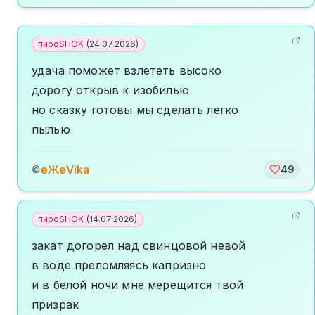
пироSHOK
(
24.07.2026
)
удача поможет взлететь высоко
дорогу открыв к изобилью
но сказку готовы мы сделать легко
пылью
еЖеVika
©
49
пироSHOK
(
14.07.2026
)
закат догорел над свинцовой невой
в воде преломляясь капризно
и в белой ночи мне мерещится твой
призрак