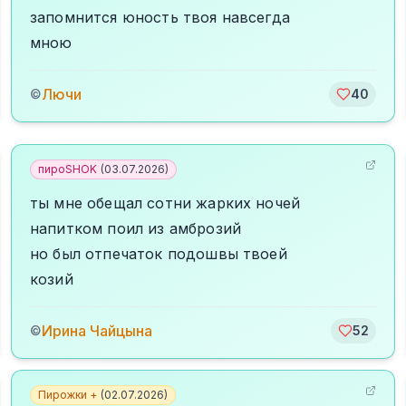
запомнится юность твоя навсегда
мною
Лючи
©
40
пироSHOK
(
03.07.2026
)
ты мне обещал сотни жарких ночей
напитком поил из амброзий
но был отпечаток подошвы твоей
козий
Ирина Чайцына
©
52
Пирожки +
(
02.07.2026
)