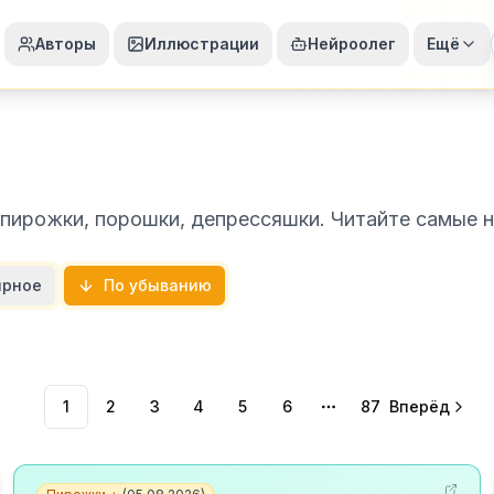
Авторы
Иллюстрации
Нейроолег
Ещё
 пирожки, порошки, депрессяшки. Читайте самые н
ярное
По убыванию
1
2
3
4
5
6
87
Вперёд
More pages