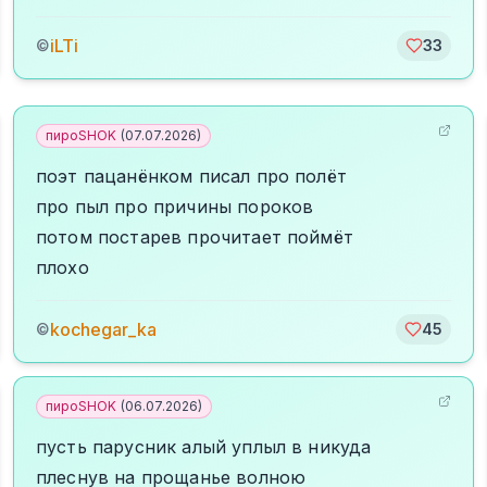
iLTi
©
33
пироSHOK
(
07.07.2026
)
поэт пацанёнком писал про полёт
про пыл про причины пороков
потом постарев прочитает поймёт
плохо
kochegar_ka
©
45
пироSHOK
(
06.07.2026
)
пусть парусник алый уплыл в никуда
плеснув на прощанье волною