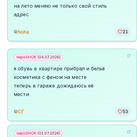
на лето меняю не только свой стиль
адрес
hoha
©
21
пироSHOK
(
04.07.2026
)
я обувь в квартире прибрал и бельё
косметика с феном на месте
теперь в гараже дожидаюсь её
мести
СГ
©
53
пироSHOK
(
02.07.2026
)