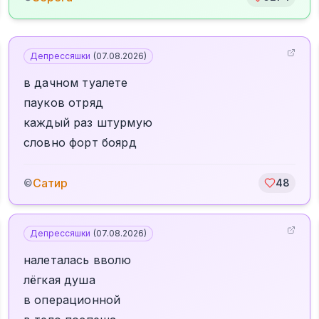
Депрессяшки
(
07.08.2026
)
в дачном туалете
пауков отряд
каждый раз штурмую
словно форт боярд
Сатир
©
48
Депрессяшки
(
07.08.2026
)
налеталась вволю
лёгкая душа
в операционной