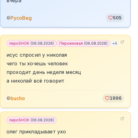
вчера
PycoBeg
©
505
пироSHOK
(
06.08.2026
)
Пирожковая
(
06.08.2026
)
+
4
исус спросил у николая
чего ты хочешь человек
проходит день неделя месяц
а николай всё говорит
bucho
©
1996
пироSHOK
(
06.08.2026
)
олег прикладывает ухо