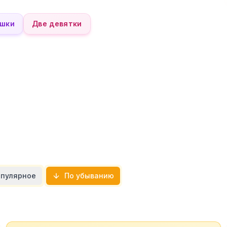
шки
Две девятки
пулярное
По убыванию