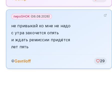
пироSHOK
(
06.08.2026
)
не привыкай ко мне не надо
с утра захочется опять
и ждать ремиссии придётся
лет пять
Gavriloff
©
29