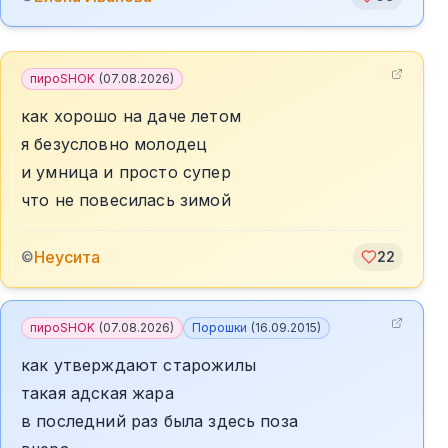
пироSHOK
(
07.08.2026
)
как хорошо на даче летом
я безусловно молодец
и умница и просто супер
что не повесилась зимой
Неусита
©
22
пироSHOK
(
07.08.2026
)
Порошки
(
16.09.2015
)
как утверждают старожилы
такая адская жара
в последний раз была здесь поза