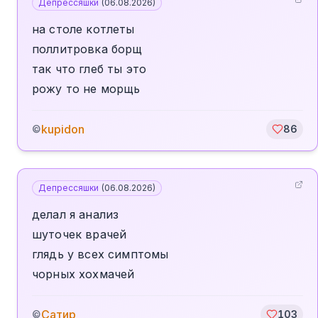
Депрессяшки
(
06.08.2026
)
на столе котлеты
поллитровка борщ
так что глеб ты это
рожу то не морщь
kupidon
©
86
Депрессяшки
(
06.08.2026
)
делал я анализ
шуточек врачей
глядь у всех симптомы
чорных хохмачей
Сатир
©
103