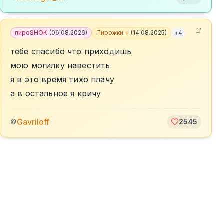
пироSHOK
(
06.08.2026
)
Пирожки +
(
14.08.2025
)
+
4
тебе спасибо что приходишь
мою могилку навестить
я в это время тихо плачу
а в остальное я кричу
Gavriloff
©
2545