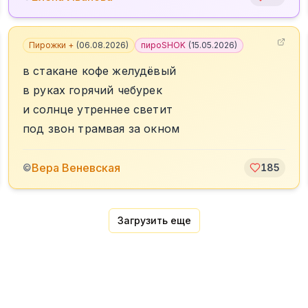
Пирожки +
(
06.08.2026
)
пироSHOK
(
15.05.2026
)
в стакане кофе желудёвый
в руках горячий чебурек
и солнце утреннее светит
под звон трамвая за окном
Вера Веневская
©
185
Загрузить еще