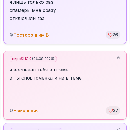
я лишь только раз
спамеры мне сразу
отключили газ
Посторонним В
©
76
пироSHOK
(
06.08.2026
)
я воспевал тебя в поэме
а ты спортсменка и не в теме
Намалевич
©
27