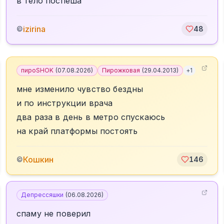
в тело поспеша
izirina
©
48
пироSHOK
(
07.08.2026
)
Пирожковая
(
29.04.2013
)
+
1
мне изменило чувство бездны
и по инструкции врача
два раза в день в метро спускаюсь
на край платформы постоять
Кошкин
©
146
Депрессяшки
(
06.08.2026
)
спаму не поверил