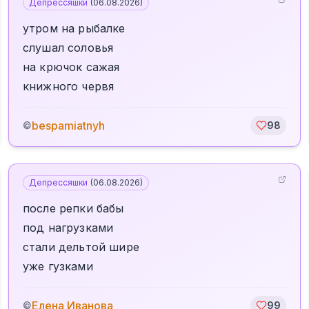
Депрессяшки
(
06.08.2026
)
утром на рыбалке
слушал соловья
на крючок сажая
книжного червя
bespamiatnyh
©
98
Депрессяшки
(
06.08.2026
)
после репки бабы
под нагрузками
стали дельтой шире
уже гузками
Елена Иванова
©
99