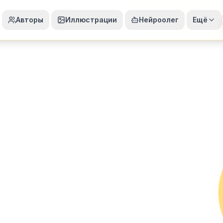
Авторы
Иллюстрации
Нейроолег
Ещё