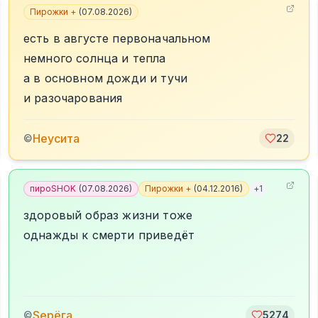
Пирожки +
(
07.08.2026
)
есть в августе первоначальном
немного солнца и тепла
а в основном дожди и тучи
и разочарования
Неусита
©
22
пироSHOK
(
07.08.2026
)
Пирожки +
(
04.12.2016
)
+
1
здоровый образ жизни тоже
однажды к смерти приведёт
Sерёга
©
5274