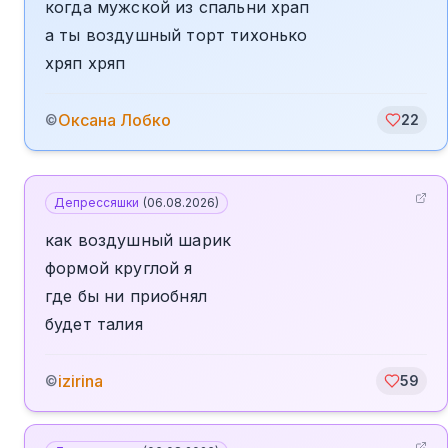
когда мужской из спальни храп
а ты воздушный торт тихонько
хряп хряп
Оксана Лобко
©
22
Депрессяшки
(
06.08.2026
)
как воздушный шарик
формой круглой я
где бы ни приобнял
будет талия
izirina
©
59