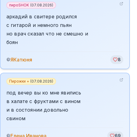
пироSHOK
(
07.08.2026
)
аркадий в свитере родился
с гитарой и немного пьян
но врач сказал что не смешно и
боян
ЯКатюня
©
8
Пирожки +
(
07.08.2026
)
под вечер вы ко мне явились
в халате с фруктами с вином
и в состоянии довольно
свином
Елена Иванова
©
69