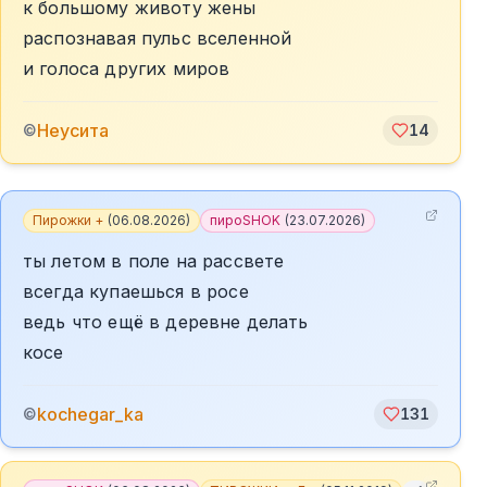
к большому животу жены
распознавая пульс вселенной
и голоса других миров
Неусита
©
14
Пирожки +
(
06.08.2026
)
пироSHOK
(
23.07.2026
)
ты летом в поле на рассвете
всегда купаешься в росе
ведь что ещё в деревне делать
косе
kochegar_ka
©
131