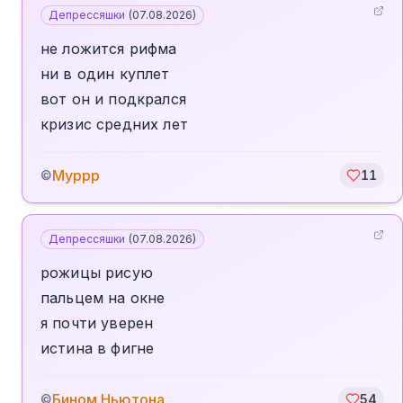
Депрессяшки
(
07.08.2026
)
не ложится рифма
ни в один куплет
вот он и подкрался
кризис средних лет
Муррр
©
11
Депрессяшки
(
07.08.2026
)
рожицы рисую
пальцем на окне
я почти уверен
истина в фигне
Бином Ньютона
©
54