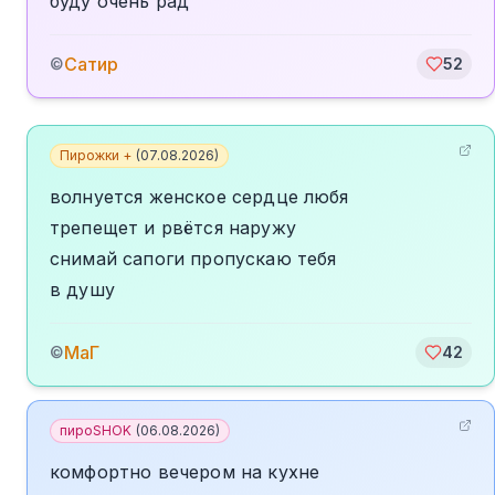
буду очень рад
Сатир
©
52
Пирожки +
(
07.08.2026
)
волнуется женское сердце любя
трепещет и рвётся наружу
снимай сапоги пропускаю тебя
в душу
МаГ
©
42
пироSHOK
(
06.08.2026
)
комфортно вечером на кухне