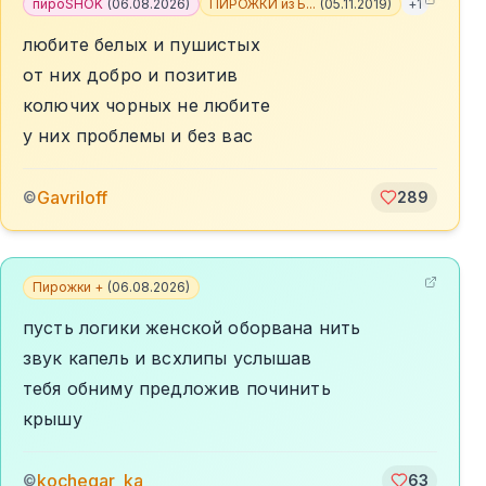
пироSHOK
(
06.08.2026
)
ПИРОЖКИ из Б...
(
05.11.2019
)
+
1
любите белых и пушистых
от них добро и позитив
колючих чорных не любите
у них проблемы и без вас
Gavriloff
©
289
Пирожки +
(
06.08.2026
)
пусть логики женской оборвана нить
звук капель и всхлипы услышав
тебя обниму предложив починить
крышу
kochegar_ka
©
63