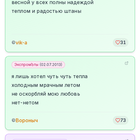
весной у всех полны надеждой
теплом и радостью штаны
vik-a
©
31
ЭкспромЪты
(
02.07.2013
)
я лишь хотел чуть чуть тепла
холодным мрачным летом
не оскорбляй мою любовь
нет-нетом
Вороныч
©
73