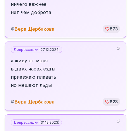
ничего важнее
нет чем доброта
Вера Щербакова
©
873
Депрессяшки
(
27.12.2024
)
я живу от моря
в двух часах езды
приезжаю плавать
но мешают льды
Вера Щербакова
©
823
Депрессяшки
(
31.12.2023
)