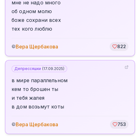
мне не надо много
об одном молю
боже сохрани всех
тех кого люблю
Вера Щербакова
©
822
Депрессяшки
(
17.09.2025
)
в мире параллельном
кем то брошен ты
и тебя жалея
в дом возьмут коты
Вера Щербакова
©
753