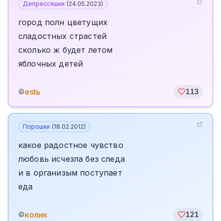
Депрессяшки
(
24.05.2023
)
город полн цветущих
сладостных страстей
сколько ж будет летом
яблочных детей
estь
©
113
Порошки
(
18.02.2012
)
какое радостное чувство
любовь исчезла без следа
и в организым поступает
еда
колик
©
121