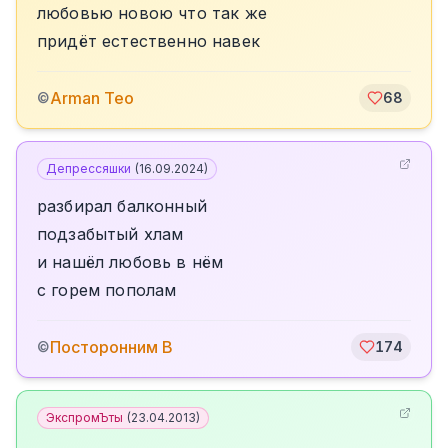
любовью новою что так же
придёт естественно навек
Arman Teo
©
68
Депрессяшки
(
16.09.2024
)
разбирал балконный
подзабытый хлам
и нашёл любовь в нём
с горем пополам
Посторонним В
©
174
ЭкспромЪты
(
23.04.2013
)