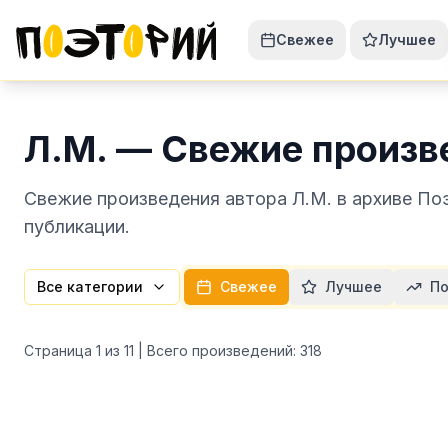
Свежее
Лучшее
Л.М. — Свежие произв
Свежие произведения автора Л.М. в архиве По
публикации.
Все категории
Свежее
Лучшее
По
Страница
1
из
11
| Всего произведений:
318