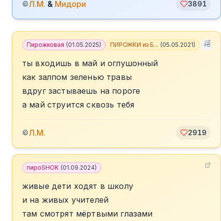
Л.М.
&
Мидори
©
3891
Пирожковая
(
01.05.2025
)
ПИРОЖКИ из Б...
(
05.05.2021
)
+
6
ты входишь в май и оглушонный
как залпом зеленью травы
вдруг застываешь на пороге
а май струится сквозь тебя
Л.М.
©
2919
пироSHOK
(
01.09.2024
)
живые дети ходят в школу
и на живых учителей
там смотрят мёртвыми глазами