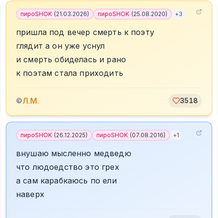
пироSHOK
(
21.03.2026
)
пироSHOK
(
25.08.2020
)
+
3
пришла под вечер смерть к поэту
глядит а он уже уснул
и смерть обиделась и рано
к поэтам стала приходить
Л.М.
©
3518
пироSHOK
(
26.12.2025
)
пироSHOK
(
07.08.2016
)
+
1
внушаю мысленно медведю
что людоедство это грех
а сам карабкаюсь по ели
наверх