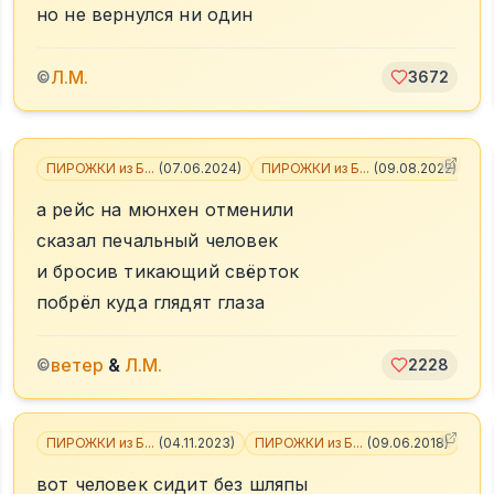
но не вернулся ни один
Л.М.
©
3672
5
ПИРОЖКИ из Б...
(
07.06.2024
)
ПИРОЖКИ из Б...
(
09.08.2022
)
+
3
а рейс на мюнхен отменили
сказал печальный человек
и бросив тикающий свёрток
побрёл куда глядят глаза
ветер
&
Л.М.
©
2228
ПИРОЖКИ из Б...
(
04.11.2023
)
ПИРОЖКИ из Б...
(
09.06.2018
)
+
3
вот человек сидит без шляпы