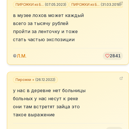
ПИРОЖКИ из Б...
(
07.05.2023
)
ПИРОЖКИ из Б...
(
31.03.2018
)
+
в музее лохов может каждый
всего за тысячу рублей
пройти за ленточку и тоже
стать частью экспозиции
Л.М.
©
2841
Пирожки +
(
26.12.2022
)
у нас в деревне нет больницы
больных у нас несут к реке
они там встретят зайца это
такое выражение