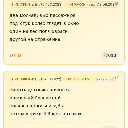
2
ПИРОЖКИ из Б...
(
07.03.2023
)
ПИРОЖКИ из Б...
(
18.08.2021
)
+
4
два молчаливых пассажира
под стук колёс глядят в окно
один на лес поля овраги
другой на отражение
Л.М.
©
610
ПИРОЖКИ из Б...
(
24.10.2022
)
ПИРОЖКИ из Б...
(
22.12.2017
)
+
4
смерть догоняет николая
и николай бросает ей
сначала волосы и зубы
потом упрямый блеск в глазах