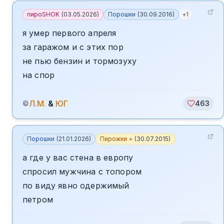
пироSHOK
(
03.05.2026
)
Порошки
(
30.09.2016
)
+
1
я умер первого апреля
за гаражом и с этих пор
не пью бензин и тормозуху
на спор
Л.М.
&
ЮГ
©
463
Порошки
(
21.01.2026
)
Пирожки +
(
30.07.2015
)
а где у вас стена в европу
спросил мужчина с топором
по виду явно одержимый
петром