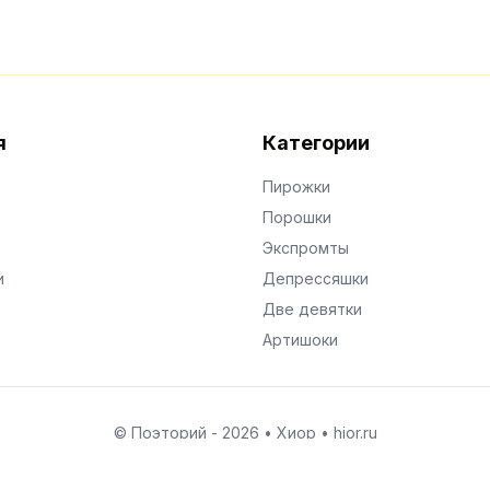
я
Категории
Пирожки
Порошки
Экспромты
и
Депрессяшки
Две девятки
Артишоки
© Поэторий -
2026
•
Хиор
•
hior.ru
Сделано с любовью к малым поэтическим формам