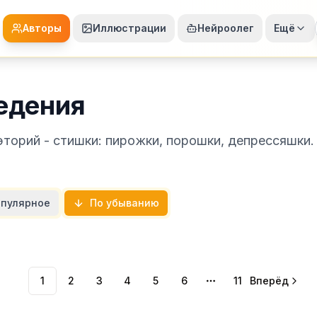
Авторы
Иллюстрации
Нейроолег
Ещё
едения
эторий - стишки: пирожки, порошки, депрессяшки.
пулярное
По убыванию
1
2
3
4
5
6
11
Вперёд
More pages