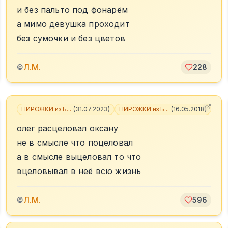
и без пальто под фонарём
а мимо девушка проходит
без сумочки и без цветов
Л.М.
©
228
ПИРОЖКИ из Б...
(
31.07.2023
)
ПИРОЖКИ из Б...
(
16.05.2018
)
+
4
олег расцеловал оксану
не в смысле что поцеловал
а в смысле выцеловал то что
вцеловывал в неё всю жизнь
Л.М.
©
596