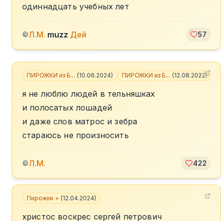
одиннадцать учебных лет
Л.М.
muzz
Дей
©
57
ПИРОЖКИ из Б...
(
10.06.2024
)
ПИРОЖКИ из Б...
(
12.08.2022
)
+
я не люблю людей в тельняшках
и полосатых лошадей
и даже слов матрос и зебра
стараюсь не произносить
Л.М.
©
422
Пирожки +
(
12.04.2024
)
христос воскрес сергей петрович