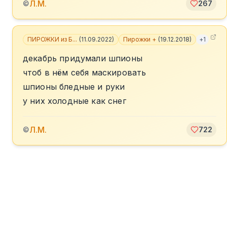
Л.М.
©
267
ПИРОЖКИ из Б...
(
11.09.2022
)
Пирожки +
(
19.12.2018
)
+
1
декабрь придумали шпионы
чтоб в нём себя маскировать
шпионы бледные и руки
у них холодные как снег
Л.М.
©
722