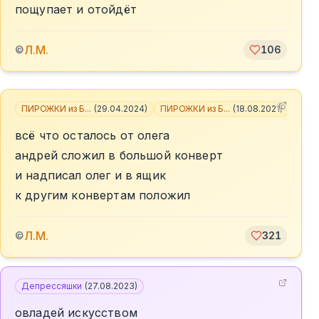
пощупает и отойдёт
Л.М.
©
106
ПИРОЖКИ из Б...
(
29.04.2024
)
ПИРОЖКИ из Б...
(
18.08.2021
)
+
5
всё что осталось от олега
андрей сложил в большой конверт
и надписал олег и в ящик
к другим конвертам положил
Л.М.
©
321
Депрессяшки
(
27.08.2023
)
овладей искусством