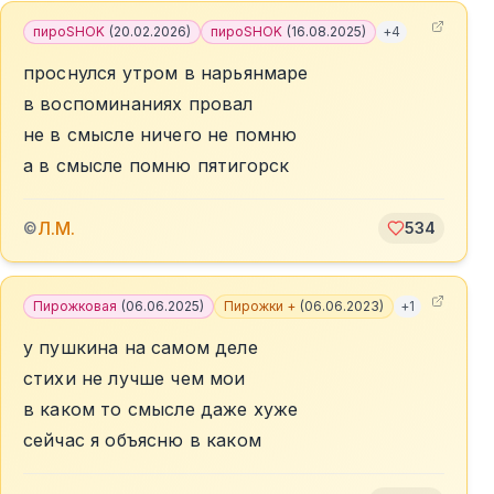
пироSHOK
(
20.02.2026
)
пироSHOK
(
16.08.2025
)
+
4
проснулся утром в нарьянмаре
в воспоминаниях провал
не в смысле ничего не помню
а в смысле помню пятигорск
Л.М.
©
534
Пирожковая
(
06.06.2025
)
Пирожки +
(
06.06.2023
)
+
1
у пушкина на самом деле
стихи не лучше чем мои
в каком то смысле даже хуже
сейчас я объясню в каком