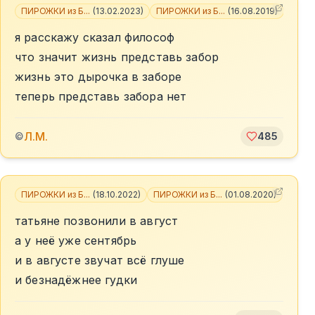
ПИРОЖКИ из Б...
(
13.02.2023
)
ПИРОЖКИ из Б...
(
16.08.2019
)
+
1
я расскажу сказал философ
что значит жизнь представь забор
жизнь это дырочка в заборе
теперь представь забора нет
Л.М.
©
485
ПИРОЖКИ из Б...
(
18.10.2022
)
ПИРОЖКИ из Б...
(
01.08.2020
)
+
3
татьяне позвонили в август
а у неё уже сентябрь
и в августе звучат всё глуше
и безнадёжнее гудки