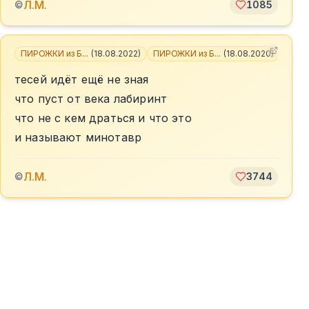
Л.М.
©
1085
ПИРОЖКИ из Б...
(
18.08.2022
)
ПИРОЖКИ из Б...
(
18.08.2020
)
+
8
тесей идёт ещё не зная
что пуст от века лабиринт
что не с кем драться и что это
и называют минотавр
Л.М.
©
3744