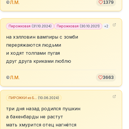
Л.М.
©
1379
Пирожковая
(
31.10.2024
)
Пирожковая
(
30.10.2021
)
+
2
на хэлловин вампиры с зомби
переряжаются людьми
и ходят толпами пугая
друг друга криками люблю
Л.М.
©
3663
ПИРОЖКИ из Б...
(
10.06.2024
)
три дня назад родился пушкин
а бакенбарды не растут
мать хмурится отец нагнётся