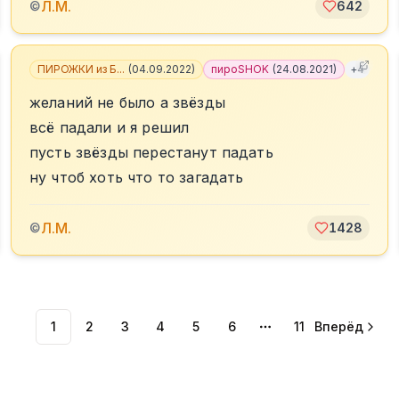
Л.М.
©
642
ПИРОЖКИ из Б...
(
04.09.2022
)
пироSHOK
(
24.08.2021
)
+
4
желаний не было а звёзды
всё падали и я решил
пусть звёзды перестанут падать
ну чтоб хоть что то загадать
Л.М.
©
1428
1
2
3
4
5
6
11
Вперёд
More pages