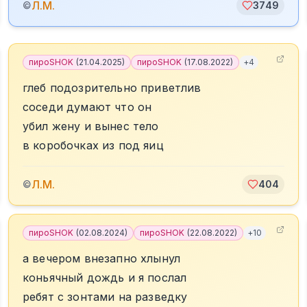
Л.М.
©
3749
пироSHOK
(
21.04.2025
)
пироSHOK
(
17.08.2022
)
+
4
глеб подозрительно приветлив
соседи думают что он
убил жену и вынес тело
в коробочках из под яиц
Л.М.
©
404
пироSHOK
(
02.08.2024
)
пироSHOK
(
22.08.2022
)
+
10
а вечером внезапно хлынул
коньячный дождь и я послал
ребят с зонтами на разведку