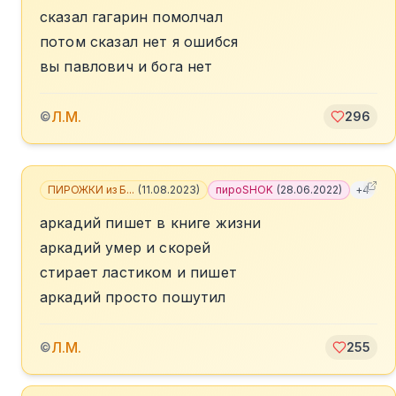
сказал гагарин помолчал
потом сказал нет я ошибся
вы павлович и бога нет
Л.М.
©
296
ПИРОЖКИ из Б...
(
11.08.2023
)
пироSHOK
(
28.06.2022
)
+
4
аркадий пишет в книге жизни
аркадий умер и скорей
стирает ластиком и пишет
аркадий просто пошутил
Л.М.
©
255