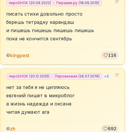
пироSHOK
(
20.09.2022
)
Перашки.ру
(
18.09.2015
)
писать стихи довольно просто
берешь тетрадку карандаш
и пишешь пишешь пишешь пишешь
пока не кончится сентябрь
kingpest
©
116
пироSHOK
(
20.12.2025
)
Пирожковая
(
26.07.2019
)
+
3
нет за тебя я не цепляюсь
евгений пишет в микроблог
а жизнь надежда и оксана
читая думают ага
zh
©
692