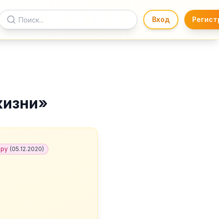
Вход
Регист
жизни
»
.ру
(
05.12.2020
)