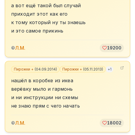
а вот ещё такой был случай
приходит этот как его
к тому который ну ты знаешь
и это самое прикинь
Л.М.
©
19200
Пирожки +
(
04.09.2014
)
Пирожки +
(
05.11.2013
)
+
1
нашёл в коробке из икеа
верёвку мыло и гармонь
и ни инструкции ни схемы
не знаю прям с чего начать
Л.М.
©
18002