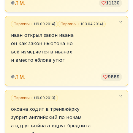
Л.М.
©
11130
Пирожки +
(
19.09.2014
)
Пирожки +
(
03.04.2014
)
иван открыл закон ивана
он как закон ньютона но
всё измеряется в иванах
и вместо яблока утюг
Л.М.
©
9889
Пирожки +
(
19.09.2013
)
оксана ходит в тренажёрку
зубрит английский по ночам
а вдруг война а вдруг бредпита