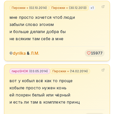
Пирожки +
(
02.10.2014
)
Пирожки +
(
30.12.2013
)
+
1
мне просто хочется чтоб люди
забыли слово эгоизм
и больше делали добра бы
не всяким там себе а мне
dyrilka
&
Л.М.
©
15977
пироSHOK
(
03.05.2014
)
Пирожки +
(
14.02.2014
)
вот у кобыл всё как то проще
кобыле просто нужен конь
ей похрен белый или чёрный
и есть ли там в комплекте принц