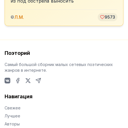
из под обстрела выносить
Л.М.
©
9573
Поэторий
Самый большой сборник малых сетевых поэтических
жанров в интернете.
VKontakte
Facebook
X
Telegram
Навигация
Свежее
Лучшее
Авторы