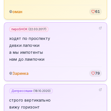
оман
©
61
пироSHOK
(
22.03.2017
)
ходят по проспекту
девки лапочки
а мы импотенты
нам до лампочки
Заринка
©
79
Депрессяшки
(
18.10.2020
)
строго вертикально
вижу горизонт