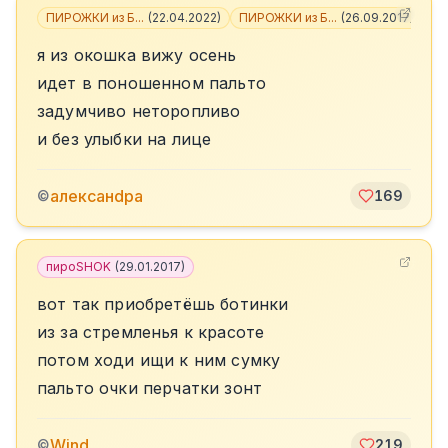
ПИРОЖКИ из Б...
(
22.04.2022
)
ПИРОЖКИ из Б...
(
26.09.2017
)
+
1
я из окошка вижу осень
идет в поношенном пальто
задумчиво неторопливо
и без улыбки на лице
алексанdра
©
169
пироSHOK
(
29.01.2017
)
вот так приобретёшь ботинки
из за стремленья к красоте
потом ходи ищи к ним сумку
пальто очки перчатки зонт
Wind
©
219