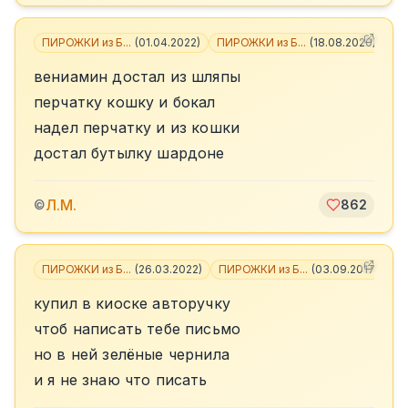
ПИРОЖКИ из Б...
(
01.04.2022
)
ПИРОЖКИ из Б...
(
18.08.2020
)
+
9
вениамин достал из шляпы
перчатку кошку и бокал
надел перчатку и из кошки
достал бутылку шардоне
Л.М.
©
862
ПИРОЖКИ из Б...
(
26.03.2022
)
ПИРОЖКИ из Б...
(
03.09.2017
)
+
3
купил в киоске авторучку
чтоб написать тебе письмо
но в ней зелёные чернила
и я не знаю что писать