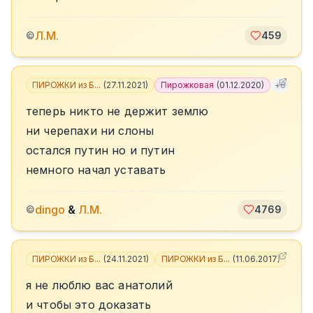
Л.М.
©
459
ПИРОЖКИ из Б...
(
27.11.2021
)
Пирожковая
(
01.12.2020
)
+
6
теперь никто не держит землю
ни черепахи ни слоны
остался путин но и путин
немного начал уставать
dingo
&
Л.М.
©
4769
ПИРОЖКИ из Б...
(
24.11.2021
)
ПИРОЖКИ из Б...
(
11.06.2017
)
+
2
я не люблю вас анатолий
и чтобы это доказать