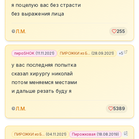
я поцелую вас без страсти
без выражения лица
Л.М.
©
255
пироSHOK
(
11.11.2021
)
ПИРОЖКИ из Б...
(
28.09.2021
)
+
5
у вас последняя попытка
сказал хирургу николай
потом меняемся местами
и дальше резать буду я
Л.М.
©
5389
ПИРОЖКИ из Б...
(
04.11.2021
)
Пирожковая
(
18.08.2019
)
+
3