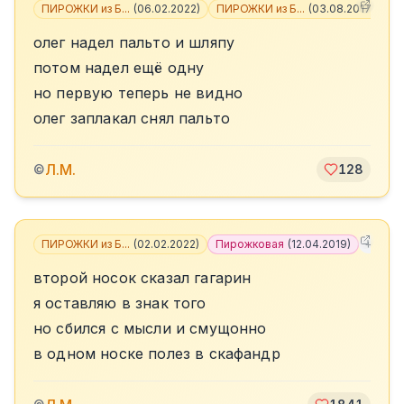
ПИРОЖКИ из Б...
(
06.02.2022
)
ПИРОЖКИ из Б...
(
03.08.2017
)
олег надел пальто и шляпу
потом надел ещё одну
но первую теперь не видно
олег заплакал снял пальто
Л.М.
©
128
ПИРОЖКИ из Б...
(
02.02.2022
)
Пирожковая
(
12.04.2019
)
+
5
второй носок сказал гагарин
я оставляю в знак того
но сбился с мысли и смущонно
в одном носке полез в скафандр