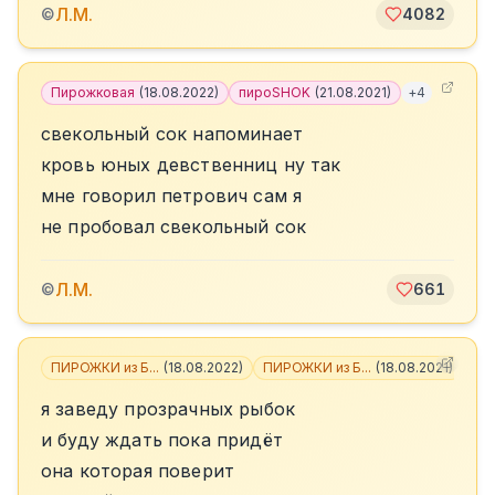
Л.М.
©
4082
Пирожковая
(
18.08.2022
)
пироSHOK
(
21.08.2021
)
+
4
свекольный сок напоминает
кровь юных девственниц ну так
мне говорил петрович сам я
не пробовал свекольный сок
Л.М.
©
661
ПИРОЖКИ из Б...
(
18.08.2022
)
ПИРОЖКИ из Б...
(
18.08.2021
)
+
5
я заведу прозрачных рыбок
и буду ждать пока придёт
она которая поверит