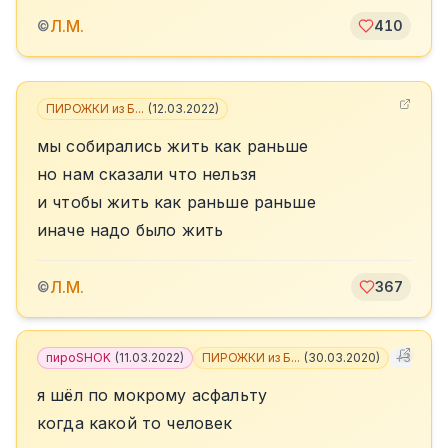
Л.М.
©
410
ПИРОЖКИ из Б...
(
12.03.2022
)
мы собирались жить как раньше
но нам сказали что нельзя
и чтобы жить как раньше раньше
иначе надо было жить
Л.М.
©
367
пироSHOK
(
11.03.2022
)
ПИРОЖКИ из Б...
(
30.03.2020
)
+
3
я шёл по мокрому асфальту
когда какой то человек