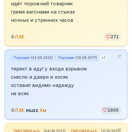
идёт порожний товарняк
гремя вагонами на стыках
ночных и утренних часов
Л.М.
©
271
Порошки
(
24.06.2022
)
Порошки
(
29.06.2017
)
+
1
теракт в аду! у входа взрывом
снесло и двери и косяк
оставил видимо надежду
не всяк
Л.М.
muzz
Хм
©
1930
ПИРОЖКИ из Б...
(
04.06.2022
)
ПИРОЖКИ из Б...
(
12.10.2017
)
+
3