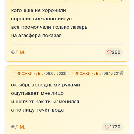
кого еще не хоронили
спросил внезапно иисус
все промолчали только лазарь
на агасфера показал
Л.М.
©
260
ПИРОЖКИ из Б...
(
06.05.2022
)
ПИРОЖКИ из Б...
(
08.10.2017
)
+
1
октябрь холодными руками
ощупывает мне лицо
и шепчет как ты изменился
а по лицу течёт вода
Л.М.
©
1730