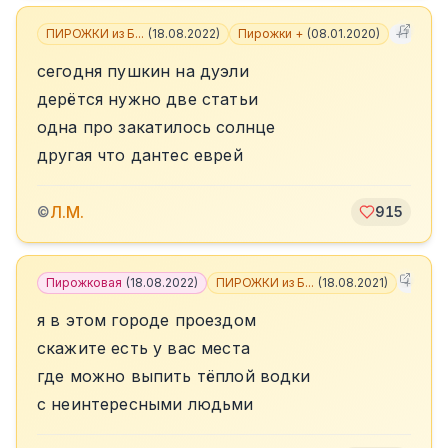
ПИРОЖКИ из Б...
(
18.08.2022
)
Пирожки +
(
08.01.2020
)
+
1
сегодня пушкин на дуэли
дерётся нужно две статьи
одна про закатилось солнце
другая что дантес еврей
Л.М.
©
915
Пирожковая
(
18.08.2022
)
ПИРОЖКИ из Б...
(
18.08.2021
)
+
7
я в этом городе проездом
скажите есть у вас места
где можно выпить тёплой водки
с неинтересными людьми