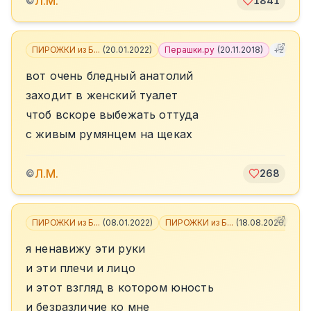
Л.М.
©
1841
ПИРОЖКИ из Б...
(
20.01.2022
)
Перашки.ру
(
20.11.2018
)
+
2
вот очень бледный анатолий
заходит в женский туалет
чтоб вскоре выбежать оттуда
с живым румянцем на щеках
Л.М.
©
268
ПИРОЖКИ из Б...
(
08.01.2022
)
ПИРОЖКИ из Б...
(
18.08.2020
)
+
4
я ненавижу эти руки
и эти плечи и лицо
и этот взгляд в котором юность
и безразличие ко мне