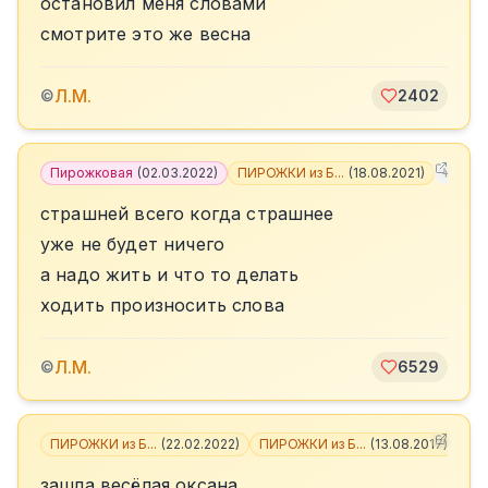
остановил меня словами
смотрите это же весна
Л.М.
©
2402
Пирожковая
(
02.03.2022
)
ПИРОЖКИ из Б...
(
18.08.2021
)
+
8
страшней всего когда страшнее
уже не будет ничего
а надо жить и что то делать
ходить произносить слова
Л.М.
©
6529
ПИРОЖКИ из Б...
(
22.02.2022
)
ПИРОЖКИ из Б...
(
13.08.2017
)
+
2
зашла весёлая оксана