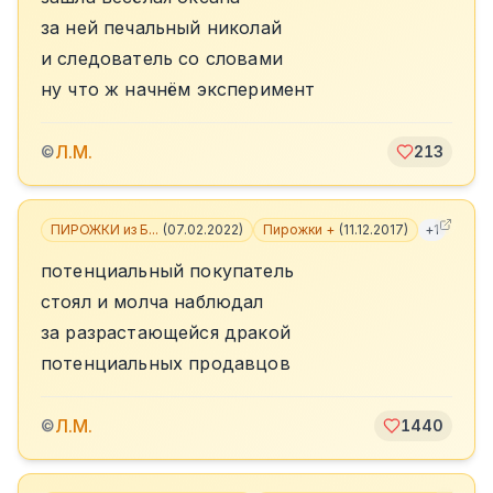
за ней печальный николай
и следователь со словами
ну что ж начнём эксперимент
Л.М.
©
213
ПИРОЖКИ из Б...
(
07.02.2022
)
Пирожки +
(
11.12.2017
)
+
1
потенциальный покупатель
стоял и молча наблюдал
за разрастающейся дракой
потенциальных продавцов
Л.М.
©
1440