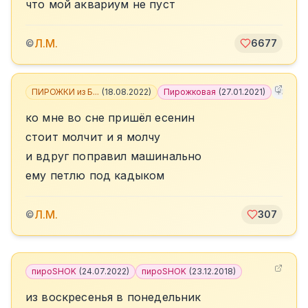
что мой аквариум не пуст
Л.М.
©
6677
ПИРОЖКИ из Б...
(
18.08.2022
)
Пирожковая
(
27.01.2021
)
+
3
ко мне во сне пришёл есенин
стоит молчит и я молчу
и вдруг поправил машинально
ему петлю под кадыком
Л.М.
©
307
пироSHOK
(
24.07.2022
)
пироSHOK
(
23.12.2018
)
из воскресенья в понедельник