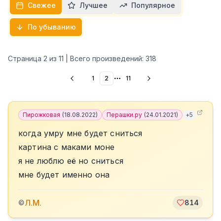
Свежее
Лучшее
Популярное
По убыванию
Страница
2
из
11
| Всего произведений:
318
1
2
11
More pages
Пирожковая
(
18.08.2022
)
Перашки.ру
(
24.01.2021
)
+
5
когда умру мне будет сниться
картина с маками моне
я не люблю её но сниться
мне будет именно она
Л.М.
©
814