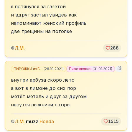
я потянулся за газетой
и вдруг застыл увидев как
напоминают женский профиль
две трещины на потолке
Л.М.
©
288
ПИРОЖКИ из Б...
(
26.10.2021
)
Пирожковая
(
31.01.2021
)
+
4
внутри арбуза скоро лето
а вот в лимоне до сих пор
метёт метель и друг за другом
несутся лыжники с горы
Л.М.
muzz
Honda
©
1515