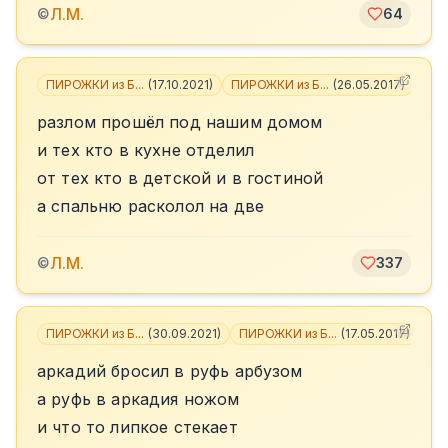
Л.М.
©
64
ПИРОЖКИ из Б...
(
17.10.2021
)
ПИРОЖКИ из Б...
(
26.05.2017
)
+
3
разлом прошёл под нашим домом
и тех кто в кухне отделил
от тех кто в детской и в гостиной
а спальню расколол на две
Л.М.
©
337
ПИРОЖКИ из Б...
(
30.09.2021
)
ПИРОЖКИ из Б...
(
17.05.2017
)
+
4
аркадий бросил в руфь арбузом
а руфь в аркадия ножом
и что то липкое стекает