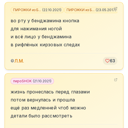
ПИРОЖКИ из Б...
(
22.10.2021
)
ПИРОЖКИ из Б...
(
23.05.2017
)
во рту у бенджамина кнопка
для нажимания ногой
и всё лицо у бенджамина
в рифлёных кирзовых следах
Л.М.
©
63
пироSHOK
(
21.10.2021
)
жизнь пронеслась перед глазами
потом вернулась и прошла
ещё раз медленней чтоб можно
детали было рассмотреть