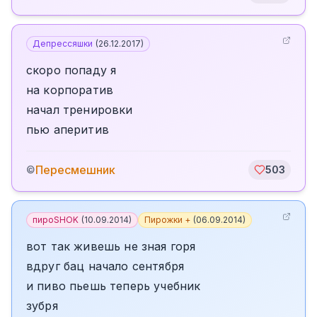
Депрессяшки
(
26.12.2017
)
скоро попаду я
на корпоратив
начал тренировки
пью аперитив
Пересмешник
©
503
пироSHOK
(
10.09.2014
)
Пирожки +
(
06.09.2014
)
вот так живешь не зная горя
вдруг бац начало сентября
и пиво пьешь теперь учебник
зубря