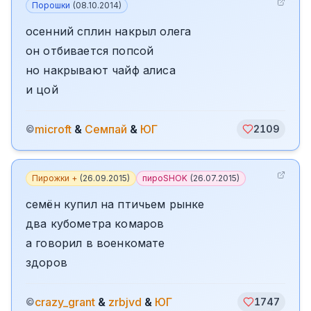
Порошки
(
08.10.2014
)
осенний сплин накрыл олега
он отбивается попсой
но накрывают чайф алиса
и цой
microft
&
Семпай
&
ЮГ
©
2109
Пирожки +
(
26.09.2015
)
пироSHOK
(
26.07.2015
)
семён купил на птичьем рынке
два кубометра комаров
а говорил в военкомате
здоров
crazy_grant
&
zrbjvd
&
ЮГ
©
1747