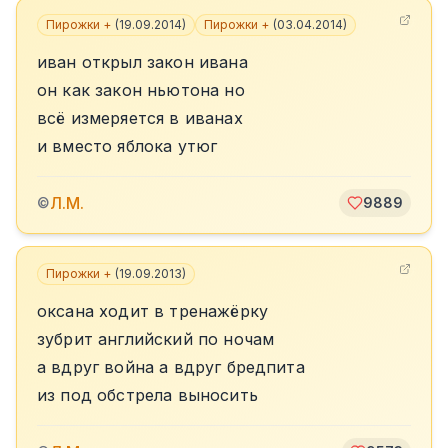
Пирожки +
(
19.09.2014
)
Пирожки +
(
03.04.2014
)
иван открыл закон ивана
он как закон ньютона но
всё измеряется в иванах
и вместо яблока утюг
Л.М.
©
9889
Пирожки +
(
19.09.2013
)
оксана ходит в тренажёрку
зубрит английский по ночам
а вдруг война а вдруг бредпита
из под обстрела выносить