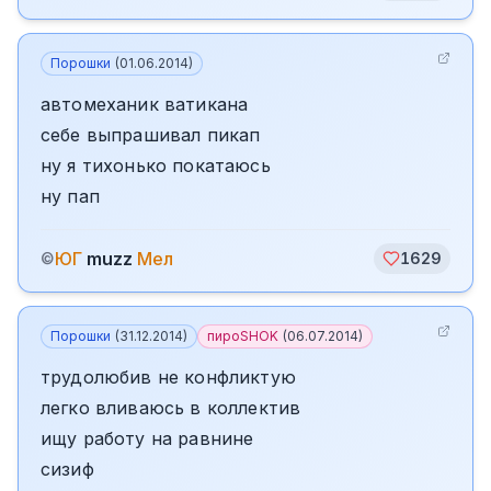
Порошки
(
01.06.2014
)
автомеханик ватикана
себе выпрашивал пикап
ну я тихонько покатаюсь
ну пап
ЮГ
muzz
Мел
©
1629
Порошки
(
31.12.2014
)
пироSHOK
(
06.07.2014
)
трудолюбив не конфликтую
легко вливаюсь в коллектив
ищу работу на равнине
сизиф