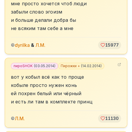
мне просто хочется чтоб люди
забыли слово эгоизм
и больше делали добра бы
не всяким там себе а мне
dyrilka
&
Л.М.
©
15977
пироSHOK
(
03.05.2014
)
Пирожки +
(
14.02.2014
)
вот у кобыл всё как то проще
кобыле просто нужен конь
ей похрен белый или чёрный
и есть ли там в комплекте принц
Л.М.
©
11130