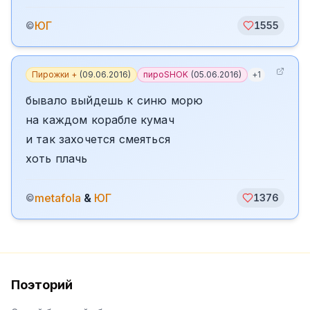
ЮГ
©
1555
Пирожки +
(
09.06.2016
)
пироSHOK
(
05.06.2016
)
+
1
бывало выйдешь к синю морю
на каждом корабле кумач
и так захочется смеяться
хоть плачь
metafola
&
ЮГ
©
1376
Поэторий