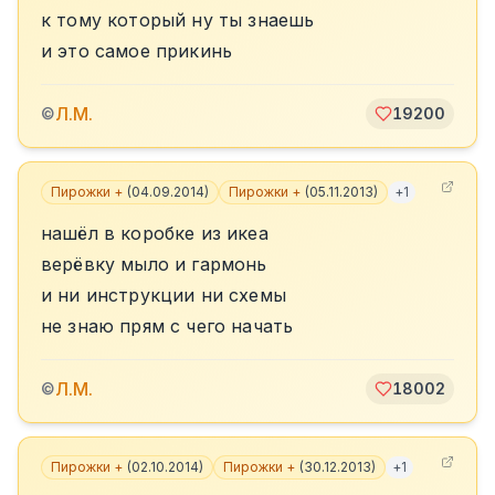
к тому который ну ты знаешь
и это самое прикинь
Л.М.
©
19200
Пирожки +
(
04.09.2014
)
Пирожки +
(
05.11.2013
)
+
1
нашёл в коробке из икеа
верёвку мыло и гармонь
и ни инструкции ни схемы
не знаю прям с чего начать
Л.М.
©
18002
Пирожки +
(
02.10.2014
)
Пирожки +
(
30.12.2013
)
+
1