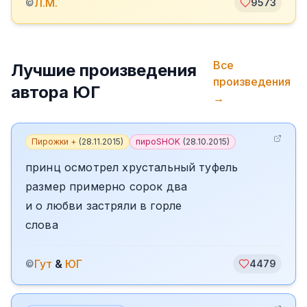
Л.М.
©
9573
Все
Лучшие произведения
произведения
автора
ЮГ
→
Пирожки +
(
28.11.2015
)
пироSHOK
(
28.10.2015
)
принц осмотрел хрустальный туфель
размер примерно сорок два
и о любви застряли в горле
слова
Гут
&
ЮГ
©
4479