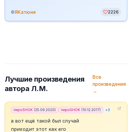
ЯКатюня
©
2226
Все
Лучшие произведения
произведения
автора
Л.М.
→
пироSHOK
(
25.09.2020
)
пироSHOK
(
10.12.2017
)
+
3
а вот ещё такой был случай
приходит этот как его