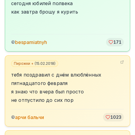
сегодня юбилей полвека
как завтра брошу я курить
bespamiatnyh
©
171
Пирожки +
(
15.02.2018
)
тебя поздравил с днём влюблённых
пятнадцатого февраля
я знаю что вчера был просто
не отпустило до сих пор
арчи бальчи
©
1023