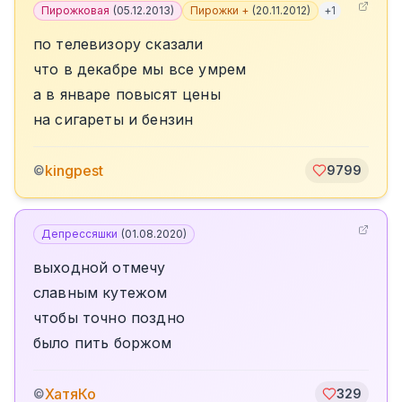
Пирожковая
(
05.12.2013
)
Пирожки +
(
20.11.2012
)
+
1
по телевизору сказали
что в декабре мы все умрем
а в январе повысят цены
на сигареты и бензин
kingpest
©
9799
Депрессяшки
(
01.08.2020
)
выходной отмечу
славным кутежом
чтобы точно поздно
было пить боржом
ХатяКо
©
329