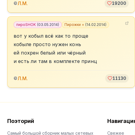
Л.М.
©
19200
пироSHOK
(
03.05.2014
)
Пирожки +
(
14.02.2014
)
вот у кобыл всё как то проще
кобыле просто нужен конь
ей похрен белый или чёрный
и есть ли там в комплекте принц
Л.М.
©
11130
Поэторий
Навигаци
Самый большой сборник малых сетевых
Свежее