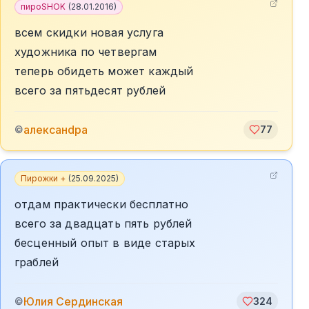
пироSHOK
(
28.01.2016
)
всем скидки новая услуга
художника по четвергам
теперь обидеть может каждый
всего за пятьдесят рублей
алексанdра
©
77
Пирожки +
(
25.09.2025
)
отдам практически бесплатно
всего за двадцать пять рублей
бесценный опыт в виде старых
граблей
Юлия Сердинская
©
324