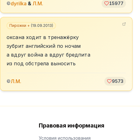
dyrilka
&
Л.М.
©
15977
Пирожки +
(
19.09.2013
)
оксана ходит в тренажёрку
зубрит английский по ночам
а вдруг война а вдруг бредпита
из под обстрела выносить
Л.М.
©
9573
Правовая информация
Условия использования