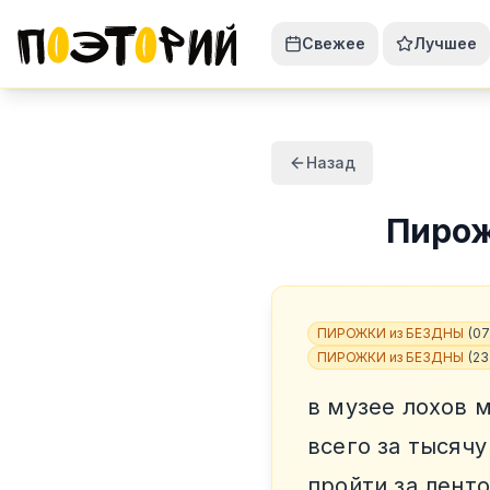
Свежее
Лучшее
Назад
Пиро
ПИРОЖКИ из БЕЗДНЫ
(
07
ПИРОЖКИ из БЕЗДНЫ
(
23
в музее лохов 
всего за тысячу
пройти за ленто