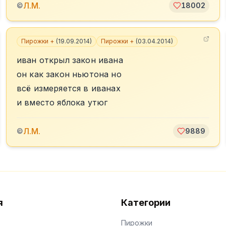
Л.М.
©
18002
Пирожки +
(
19.09.2014
)
Пирожки +
(
03.04.2014
)
иван открыл закон ивана
он как закон ньютона но
всё измеряется в иванах
и вместо яблока утюг
Л.М.
©
9889
я
Категории
Пирожки