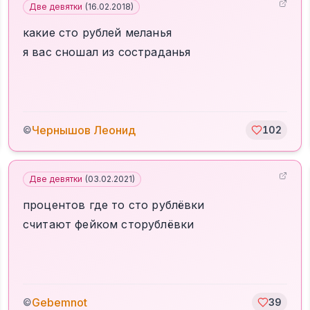
Две девятки
(
16.02.2018
)
какие сто рублей меланья
я вас сношал из состраданья
Чернышов Леонид
©
102
Две девятки
(
03.02.2021
)
процентов где то сто рублёвки
считают фейком сторублёвки
Gebemnot
©
39