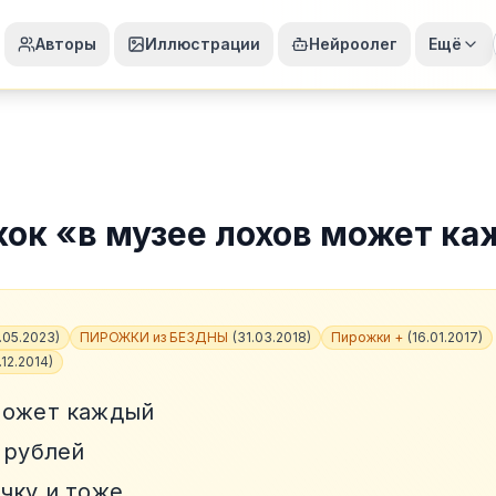
Авторы
Иллюстрации
Нейроолег
Ещё
жок
«
в музее лохов может к
.05.2023
)
ПИРОЖКИ из БЕЗДНЫ
(
31.03.2018
)
Пирожки +
(
16.01.2017
)
.12.2014
)
может каждый
 рублей
чку и тоже