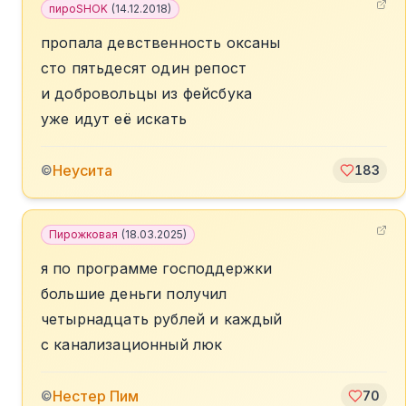
пироSHOK
(
14.12.2018
)
пропала девственность оксаны
сто пятьдесят один репост
и добровольцы из фейсбука
уже идут её искать
Неусита
©
183
Пирожковая
(
18.03.2025
)
я по программе господдержки
большие деньги получил
четырнадцать рублей и каждый
с канализационный люк
️Нестер Пим
©
70