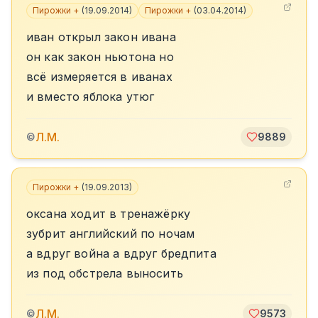
Пирожки +
(
19.09.2014
)
Пирожки +
(
03.04.2014
)
иван открыл закон ивана
он как закон ньютона но
всё измеряется в иванах
и вместо яблока утюг
Л.М.
©
9889
Пирожки +
(
19.09.2013
)
оксана ходит в тренажёрку
зубрит английский по ночам
а вдруг война а вдруг бредпита
из под обстрела выносить
Л.М.
©
9573