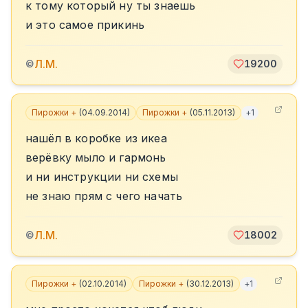
к тому который ну ты знаешь
и это самое прикинь
Л.М.
©
19200
Пирожки +
(
04.09.2014
)
Пирожки +
(
05.11.2013
)
+
1
нашёл в коробке из икеа
верёвку мыло и гармонь
и ни инструкции ни схемы
не знаю прям с чего начать
Л.М.
©
18002
Пирожки +
(
02.10.2014
)
Пирожки +
(
30.12.2013
)
+
1