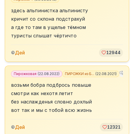
здесь альпинистка альпинисту
кричит со склона подстрахуй
а где то там в ущелье тёмном
туристы слышат чёртичто
Дей
©
12944
Пирожковая
(
22.08.2022
)
ПИРОЖКИ из Б...
(
22.08.2021
)
+
7
возьми бобра подбрось повыше
смотри как нехотя летит
без наслажденья словно дохлый
вот так и мы с тобой всю жизнь
Дей
©
12321