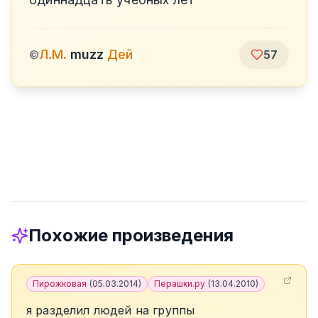
Л.М.
muzz
Дей
©
57
Похожие произведения
Пирожковая
(
05.03.2014
)
Перашки.ру
(
13.04.2010
)
я разделил людей на группы