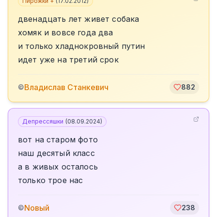
Пирожки +
(
17.02.2012
)
двенадцать лет живет собака
хомяк и вовсе года два
и только хладнокровный путин
идет уже на третий срок
Владислав Станкевич
©
882
Депрессяшки
(
08.09.2024
)
вот на старом фото
наш десятый класс
а в живых осталось
только трое нас
Nовый
©
238