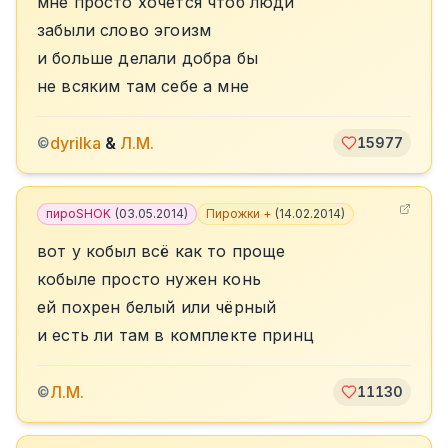
мне просто хочется чтоб люди
забыли слово эгоизм
и больше делали добра бы
не всяким там себе а мне
dyrilka
&
Л.М.
©
15977
пироSHOK
(
03.05.2014
)
Пирожки +
(
14.02.2014
)
вот у кобыл всё как то проще
кобыле просто нужен конь
ей похрен белый или чёрный
и есть ли там в комплекте принц
Л.М.
©
11130