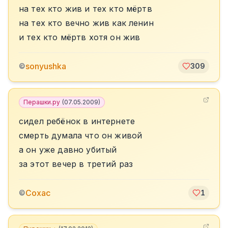
на тех кто жив и тех кто мёртв
на тех кто вечно жив как ленин
и тех кто мёртв хотя он жив
sonyushka
©
309
Перашки.ру
(
07.05.2009
)
сидел ребёнок в интернете
смерть думала что он живой
а он уже давно убитый
за этот вечер в третий раз
Сохас
©
1