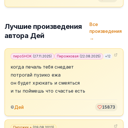
Все
Лучшие произведения
произведения
автора
Дей
→
пироSHOK
(
27.11.2025
)
Пирожковая
(
22.08.2025
)
+
12
когда печаль тебя снедает
потрогай пузико ежа
он будет хрюкать и смеяться
и ты поймешь что счастье есть
Дей
©
15873
Пирожки +
(
09.08.2013
)