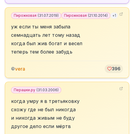
Пирожковая
(
31.07.2019
)
Пирожковая
(
21.10.2014
)
+
1
уж если ты меня забыла
семнадцать лет тому назад
когда был жив богат и весел
теперь тем более забудь
vera
©
396
Перашки.ру
(
31.03.2006
)
когда умру я в третьяковку
схожу где не был никогда
и никогда живым не буду
другое дело если мёртв