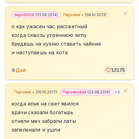
пироSHOK
(
01.06.2014
)
Пирожки +
(
08.10.2013
)
о как ужасен час рассветный
когда сквозь утреннюю мглу
бредёшь на кухню ставить чайник
и наступаешь на кота
Дей
©
12175
Пирожки +
(
05.10.2017
)
Пирожковая
(
23.08.2016
)
+
3
когда илья на свет явился
врачи сказали богатырь
отняли меч забрали латы
запеленали и ушли