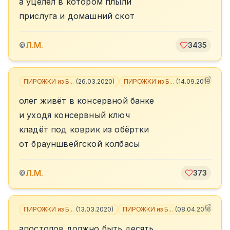
а уцелел в котором плыли
прислуга и домашний скот
Л.М.
©
3435
ПИРОЖКИ из Б...
(
26.03.2020
)
ПИРОЖКИ из Б...
(
14.09.2019
)
+
2
олег живёт в консервной банке
и уходя консервный ключ
кладёт под коврик из обёртки
от брауншвейгской колбасы
Л.М.
©
373
ПИРОЖКИ из Б...
(
13.03.2020
)
ПИРОЖКИ из Б...
(
08.04.2016
)
апостолов должно быть десять