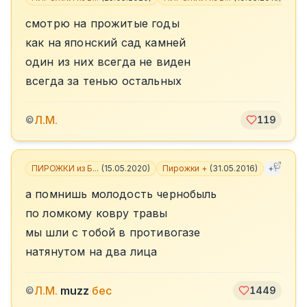
смотрю на прожитые годы
как на японский сад камней
один из них всегда не виден
всегда за тенью остальных
Л.М.
©
119
ПИРОЖКИ из Б...
(
15.05.2020
)
Пирожки +
(
31.05.2016
)
+
1
а помнишь молодость чернобыль
по ломкому ковру травы
мы шли с тобой в противогазе
натянутом на два лица
Л.М.
muzz
бес
©
1449