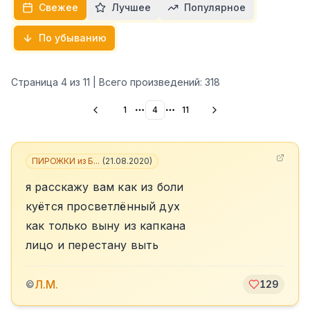
Свежее
Лучшее
Популярное
По убыванию
Страница
4
из
11
| Всего произведений:
318
1
4
11
More pages
More pages
ПИРОЖКИ из Б...
(
21.08.2020
)
я расскажу вам как из боли
куётся просветлённый дух
как только выну из капкана
лицо и перестану выть
Л.М.
©
129