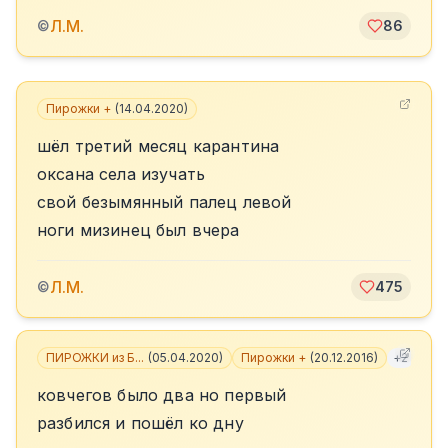
Л.М.
©
86
Пирожки +
(
14.04.2020
)
шёл третий месяц карантина
оксана села изучать
свой безымянный палец левой
ноги мизинец был вчера
Л.М.
©
475
ПИРОЖКИ из Б...
(
05.04.2020
)
Пирожки +
(
20.12.2016
)
+
2
ковчегов было два но первый
разбился и пошёл ко дну