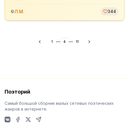
Л.М.
©
344
1
4
11
More pages
More pages
Поэторий
Самый большой сборник малых сетевых поэтических
жанров в интернете.
VKontakte
Facebook
X
Telegram