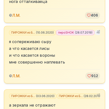
нога отталкиваеца
Л.М.
©
406
ПИРОЖКИ из Б...
(
10.06.2020
)
пироSHOK
(
28.07.2019
)
+
5
я сопереживаю сыру
а что касается лисы
и что касается вороны
мне совершенно наплевать
Л.М.
©
912
ПИРОЖКИ из Б...
(
03.06.2020
)
ПИРОЖКИ из Б...
(
28.02.2019
)
+
3
а зеркала не отражают