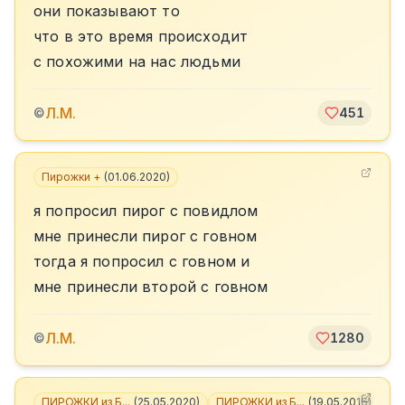
они показывают то
что в это время происходит
с похожими на нас людьми
Л.М.
©
451
Пирожки +
(
01.06.2020
)
я попросил пирог с повидлом
мне принесли пирог с говном
тогда я попросил с говном и
мне принесли второй с говном
Л.М.
©
1280
ПИРОЖКИ из Б...
(
25.05.2020
)
ПИРОЖКИ из Б...
(
19.05.2016
)