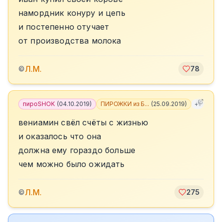
намордник конуру и цепь
и постепенно отучает
от производства молока
Л.М.
©
78
пироSHOK
(
04.10.2019
)
ПИРОЖКИ из Б...
(
25.09.2019
)
+
1
вениамин свёл счёты с жизнью
и оказалось что она
должна ему гораздо больше
чем можно было ожидать
Л.М.
©
275