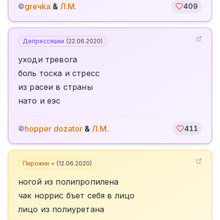
greчka
&
Л.М.
©
409
Депрессяшки
(
22.06.2020
)
уходи тревога
боль тоска и стресс
из расеи в страны
нато и еэс
hopper dozator
&
Л.М.
©
411
Пирожки +
(
12.06.2020
)
ногой из полипропилена
чак норрис бъет себя в лицо
лицо из полиуретана