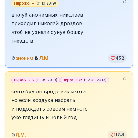
Пирожки +
(
01.10.2019
)
в клуб анонимных николаев
приходит николай дроздов
чтоб не узнали сунув бошку
гнездо в
аноним
&
Л.М.
©
452
пироSHOK
(
19.09.2019
)
пироSHOK
(
02.09.2013
)
сентябрь он вроде как икота
но если воздуха набрать
и подождать совсем немного
уже глядишь и новый год
Л.М.
©
184