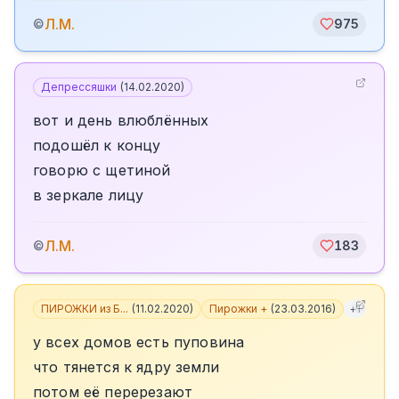
Л.М.
©
975
Депрессяшки
(
14.02.2020
)
вот и день влюблённых
подошёл к концу
говорю с щетиной
в зеркале лицу
Л.М.
©
183
ПИРОЖКИ из Б...
(
11.02.2020
)
Пирожки +
(
23.03.2016
)
+
1
у всех домов есть пуповина
что тянется к ядру земли
потом её перерезают