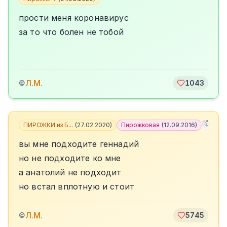
прости меня коронавирус
за то что болен не тобой
Л.М.
©
1043
ПИРОЖКИ из Б...
(
27.02.2020
)
Пирожковая
(
12.09.2016
)
+
3
вы мне подходите геннадий
но не подходите ко мне
а анатолий не подходит
но встал вплотную и стоит
Л.М.
©
5745