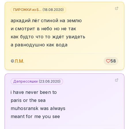
ПИРОЖКИ из Б...
(
18.08.2020
)
аркадий лёг спиной на землю
и смотрит в небо но не так
как будто что то ждёт увидеть
а равнодушно как вода
Л.М.
©
58
Депрессяшки
(
23.06.2020
)
i have never been to
paris or the sea
muhosransk was always
meant for me you see