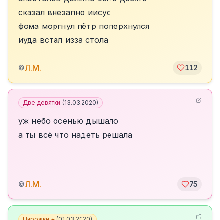
сказал внезапно иисус
фома моргнул пётр поперхнулся
иуда встал изза стола
Л.М.
©
112
Две девятки
(
13.03.2020
)
уж небо осенью дышало
а ты всё что надеть решала
Л.М.
©
75
Пирожки +
(
01.03.2020
)