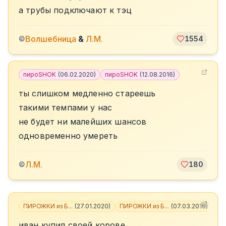
а трубы подключают к тэц
Волшебница
&
Л.М.
©
1554
пироSHOK
(
06.02.2020
)
пироSHOK
(
12.08.2016
)
ты слишком медленно стареешь
такими темпами у нас
не будет ни малейших шансов
одновременно умереть
Л.М.
©
180
ПИРОЖКИ из Б...
(
27.01.2020
)
ПИРОЖКИ из Б...
(
07.03.2016
)
иван купил своей корове