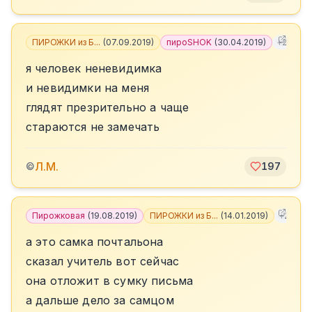
ПИРОЖКИ из Б...
(
07.09.2019
)
пироSHOK
(
30.04.2019
)
+
2
я человек неневидимка
и невидимки на меня
глядят презрительно а чаще
стараются не замечать
Л.М.
©
197
Пирожковая
(
19.08.2019
)
ПИРОЖКИ из Б...
(
14.01.2019
)
+
2
а это самка почтальона
сказал учитель вот сейчас
она отложит в сумку письма
а дальше дело за самцом