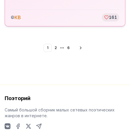
КВ
©
161
1
2
6
More pages
Поэторий
Самый большой сборник малых сетевых поэтических
жанров в интернете.