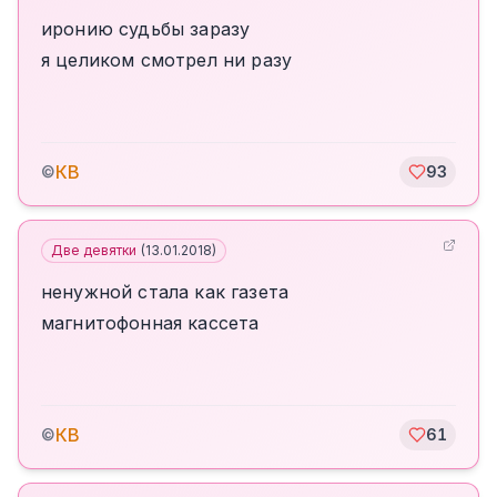
иронию судьбы заразу
я целиком смотрел ни разу
КВ
©
93
Две девятки
(
13.01.2018
)
ненужной стала как газета
магнитофонная кассета
КВ
©
61