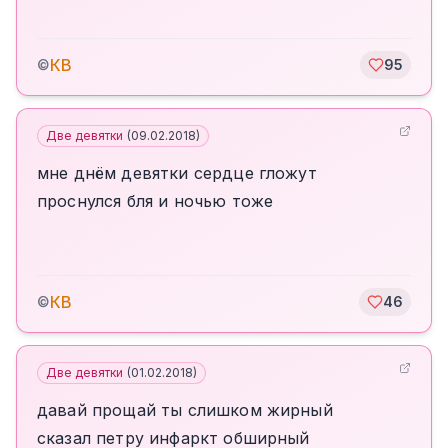
КВ
©
95
Две девятки
(
09.02.2018
)
мне днём девятки сердце гложут
проснулся бля и ночью тоже
КВ
©
46
Две девятки
(
01.02.2018
)
давай прощай ты слишком жирный
сказал петру инфаркт обширный