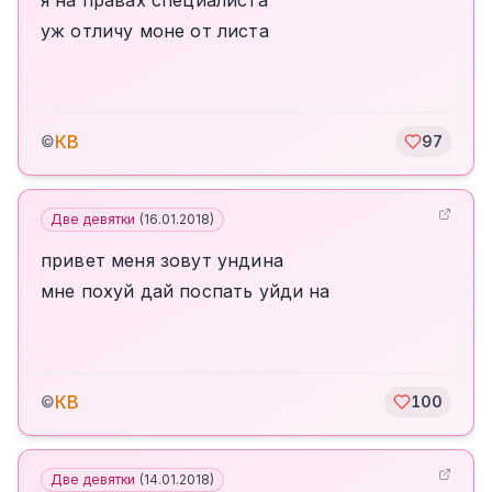
я на правах специалиста
уж отличу моне от листа
КВ
©
97
Две девятки
(
16.01.2018
)
привет меня зовут ундина
мне похуй дай поспать уйди на
КВ
©
100
Две девятки
(
14.01.2018
)