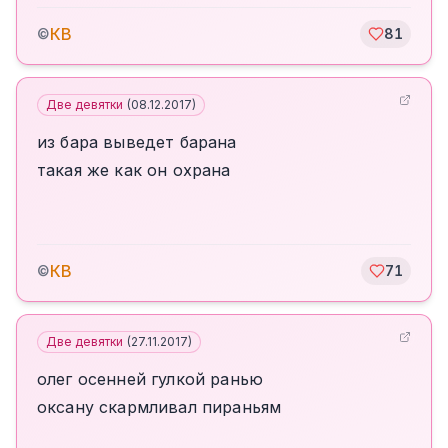
КВ
©
81
Две девятки
(
08.12.2017
)
из бара выведет барана
такая же как он охрана
КВ
©
71
Две девятки
(
27.11.2017
)
олег осенней гулкой ранью
оксану скармливал пираньям