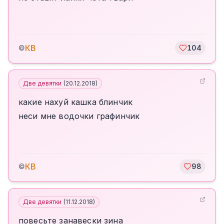
КВ
©
104
Две девятки
(
20.12.2018
)
какие нахуй кашка блинчик
неси мне водочки графинчик
КВ
©
98
Две девятки
(
11.12.2018
)
повесьте занавески зина