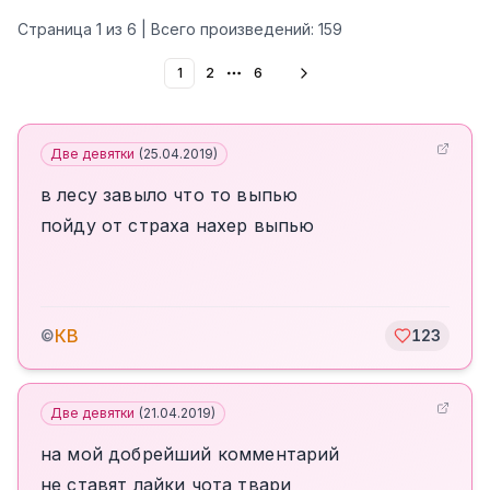
Страница
1
из
6
| Всего произведений:
159
1
2
6
More pages
Две девятки
(
25.04.2019
)
в лесу завыло что то выпью
пойду от страха нахер выпью
КВ
©
123
Две девятки
(
21.04.2019
)
на мой добрейший комментарий
не ставят лайки чота твари