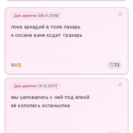
Две девятки
(
08.01.2018
)
пока аркадий в поле пахарь
к оксане ваня ходит трахарь
КВ
©
72
Две девятки
(
31.12.2017
)
мы целовались с ней под ёлкой
её кололась эспаньолка