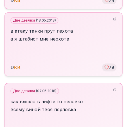
КВ
©
74
Две девятки
(
18.05.2018
)
в атаку танки прут пехота
а я штабист мне неохота
КВ
©
79
Две девятки
(
07.05.2018
)
как вышло в лифте то неловко
всему виной твоя перловка