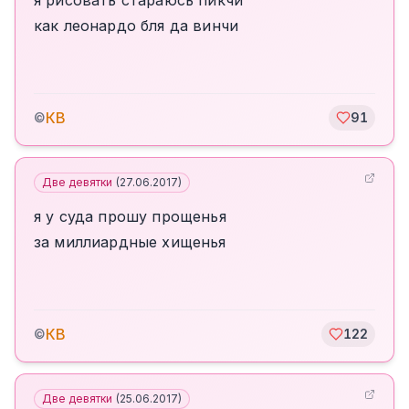
я рисовать стараюсь пикчи
как леонардо бля да винчи
КВ
©
91
Две девятки
(
27.06.2017
)
я у суда прошу прощенья
за миллиардные хищенья
КВ
©
122
Две девятки
(
25.06.2017
)