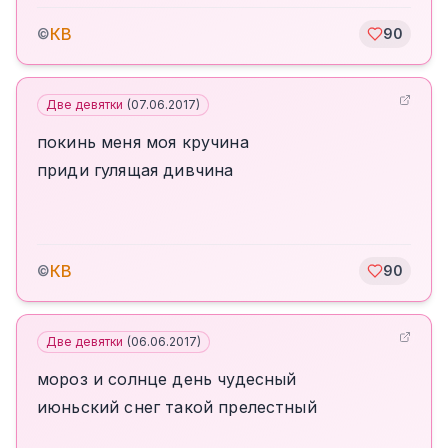
КВ
©
90
Две девятки
(
07.06.2017
)
покинь меня моя кручина
приди гулящая дивчина
КВ
©
90
Две девятки
(
06.06.2017
)
мороз и солнце день чудесный
июньский снег такой прелестный