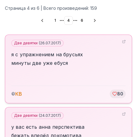
Страница
4
из
6
| Всего произведений:
159
1
4
6
More pages
More pages
Две девятки
(
26.07.2017
)
я с упражнением на брусьях
минуты две уже ебуся
КВ
©
80
Две девятки
(
24.07.2017
)
у вас есть анна перспектива
бежать вперёд локомотива