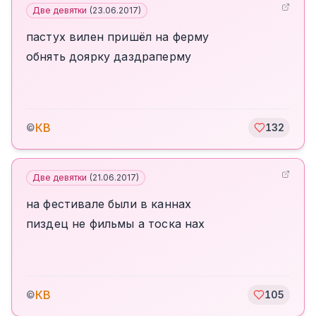
Две девятки
(
23.06.2017
)
пастух вилен пришёл на ферму
обнять доярку даздраперму
КВ
©
132
Две девятки
(
21.06.2017
)
на фестивале были в каннах
пиздец не фильмы а тоска нах
КВ
©
105