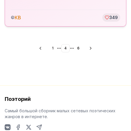
КВ
©
349
1
4
6
More pages
More pages
Поэторий
Самый большой сборник малых сетевых поэтических
жанров в интернете.