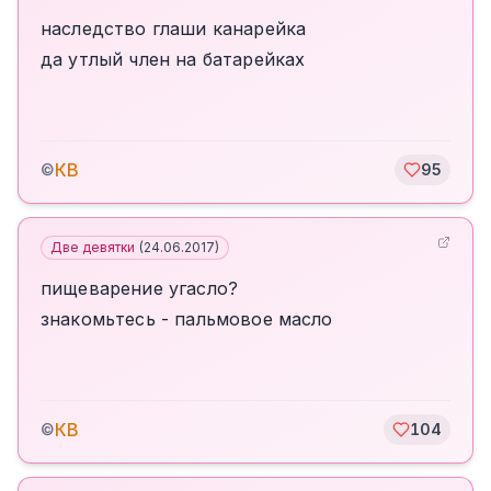
наследство глаши канарейка
да утлый член на батарейках
КВ
©
95
Две девятки
(
24.06.2017
)
пищеварение угасло?
знакомьтесь - пальмовое масло
КВ
©
104