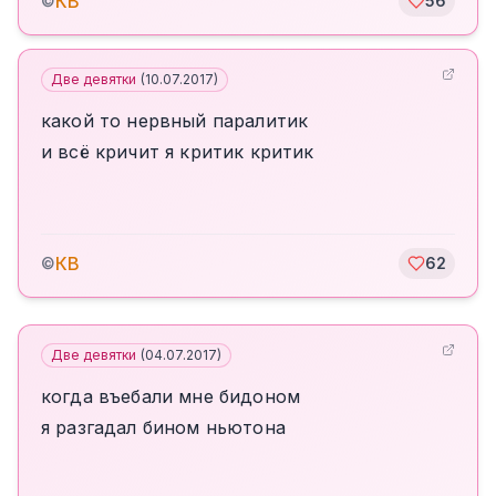
КВ
©
56
Две девятки
(
10.07.2017
)
какой то нервный паралитик
и всё кричит я критик критик
КВ
©
62
Две девятки
(
04.07.2017
)
когда въебали мне бидоном
я разгадал бином ньютона