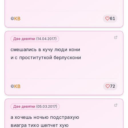
КВ
©
61
Две девятки
(
14.04.2017
)
смешались в кучу люди кони
и с проституткой берлускони
КВ
©
72
Две девятки
(
05.03.2017
)
а хочешь ночью подстрахую
виагра тихо шепчет хую