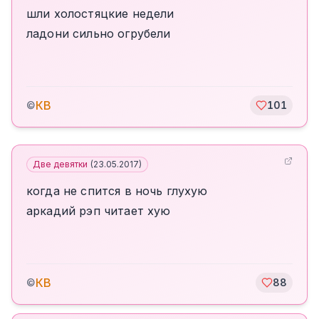
шли холостяцкие недели
ладони сильно огрубели
КВ
©
101
Две девятки
(
23.05.2017
)
когда не спится в ночь глухую
аркадий рэп читает хую
КВ
©
88