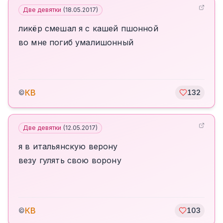
Две девятки
(
18.05.2017
)
ликёр смешал я с кашей пшонной
во мне погиб умалишонный
КВ
©
132
Две девятки
(
12.05.2017
)
я в итальянскую верону
везу гулять свою ворону
КВ
©
103