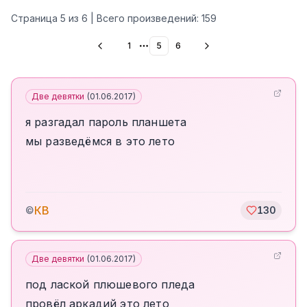
Страница
5
из
6
| Всего произведений:
159
1
5
6
More pages
Две девятки
(
01.06.2017
)
я разгадал пароль планшета
мы разведёмся в это лето
КВ
©
130
Две девятки
(
01.06.2017
)
под лаской плюшевого пледа
провёл аркадий это лето