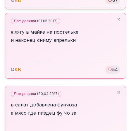
КВ
©
67
Две девятки
(
01.05.2017
)
я лягу в майке на постельке
и наконец сниму апрельки
КВ
©
54
Две девятки
(
30.04.2017
)
в салат добавлена фунчоза
а мясо где пиздец фу чо за