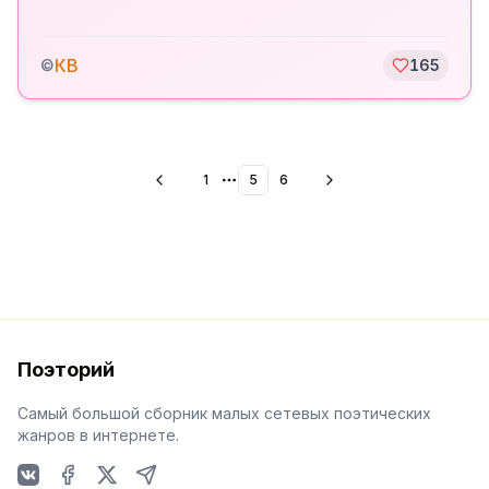
КВ
©
165
1
5
6
More pages
Поэторий
Самый большой сборник малых сетевых поэтических
жанров в интернете.