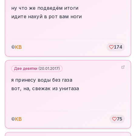
ну что же подведём итоги
идите нахуй в рот вам ноги
КВ
©
174
Две девятки
(
20.01.2017
)
я принесу воды без газа
вот, на, свежак из унитаза
КВ
©
75