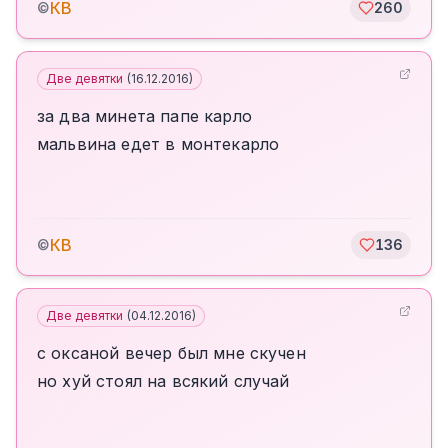
КВ
©
260
Две девятки
(
16.12.2016
)
за два минета папе карло
мальвина едет в монтекарло
КВ
©
136
Две девятки
(
04.12.2016
)
с оксаной вечер был мне скучен
но хуй стоял на всякий случай