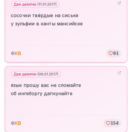
Две девятки
(
11.01.2017
)
сосочки твёрдые на сиське
у зульфии в ханты мансийске
КВ
©
91
Две девятки
(
09.01.2017
)
язык прошу вас не сломайте
об ингеборгу дапкунайте
КВ
©
154