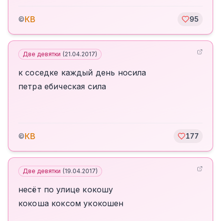
КВ
©
95
Две девятки
(
21.04.2017
)
к соседке каждый день носила
петра ебическая сила
КВ
©
177
Две девятки
(
19.04.2017
)
несёт по улице кокошу
кокоша коксом укокошен