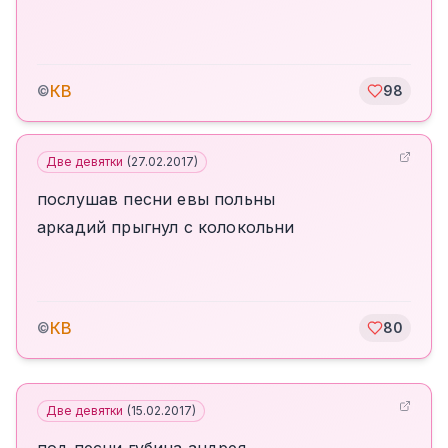
КВ
©
98
Две девятки
(
27.02.2017
)
послушав песни евы польны
аркадий прыгнул с колокольни
КВ
©
80
Две девятки
(
15.02.2017
)