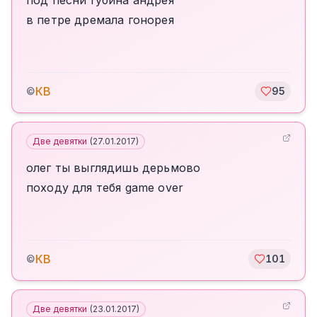
под песни губина андрея
в петре дремала гонорея
КВ
©
95
Две девятки
(
27.01.2017
)
олег ты выглядишь дерьмово
походу для тебя game over
КВ
©
101
Две девятки
(
23.01.2017
)