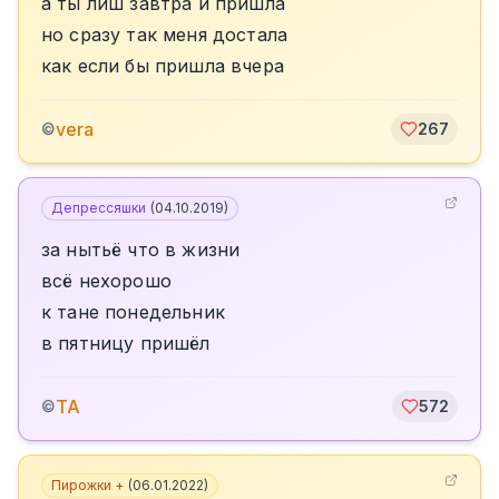
а ты лиш завтра и пришла
но сразу так меня достала
как если бы пришла вчера
vera
©
267
Депрессяшки
(
04.10.2019
)
за нытьё что в жизни
всё нехорошо
к тане понедельник
в пятницу пришёл
TA
©
572
Пирожки +
(
06.01.2022
)