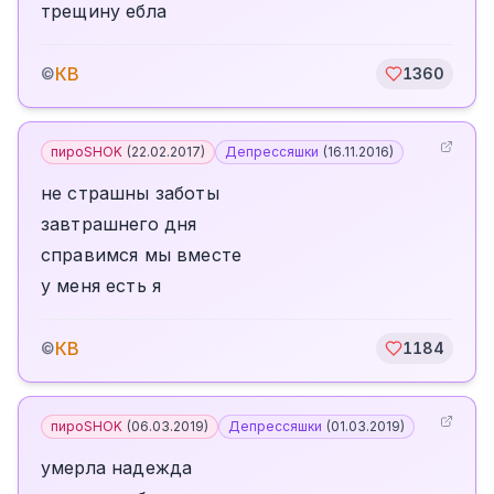
трещину ебла
КВ
©
1360
пироSHOK
(
22.02.2017
)
Депрессяшки
(
16.11.2016
)
не страшны заботы
завтрашнего дня
справимся мы вместе
у меня есть я
КВ
©
1184
пироSHOK
(
06.03.2019
)
Депрессяшки
(
01.03.2019
)
умерла надежда