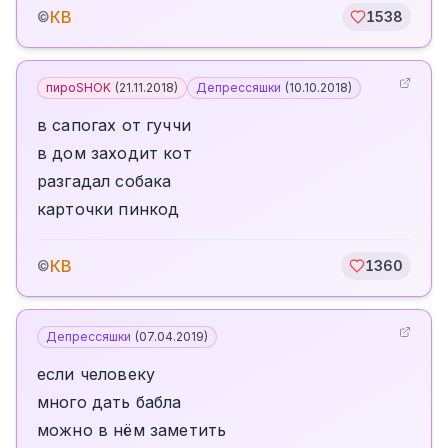
КВ
©
1538
пироSHOK
(
21.11.2018
)
Депрессяшки
(
10.10.2018
)
в сапогах от гуччи
в дом заходит кот
разгадал собака
карточки пинкод
КВ
©
1360
Депрессяшки
(
07.04.2019
)
если человеку
много дать бабла
можно в нём заметить