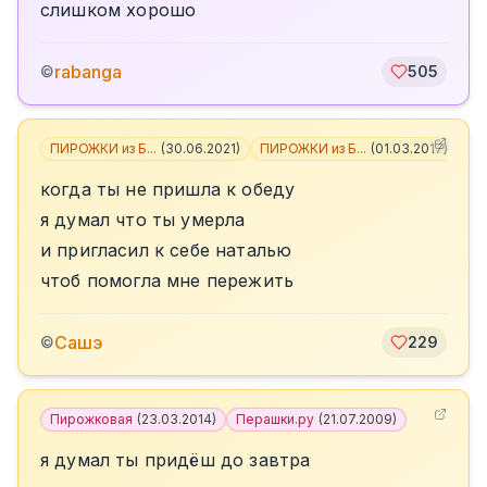
слишком хорошо
rabanga
©
505
ПИРОЖКИ из Б...
(
30.06.2021
)
ПИРОЖКИ из Б...
(
01.03.2017
)
+
1
когда ты не пришла к обеду
я думал что ты умерла
и пригласил к себе наталью
чтоб помогла мне пережить
Сашэ
©
229
Пирожковая
(
23.03.2014
)
Перашки.ру
(
21.07.2009
)
я думал ты придёш до завтра