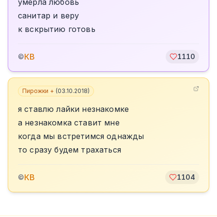
умерла любовь
санитар и веру
к вскрытию готовь
КВ
©
1110
Пирожки +
(
03.10.2018
)
я ставлю лайки незнакомке
а незнакомка ставит мне
когда мы встретимся однажды
то сразу будем трахаться
КВ
©
1104