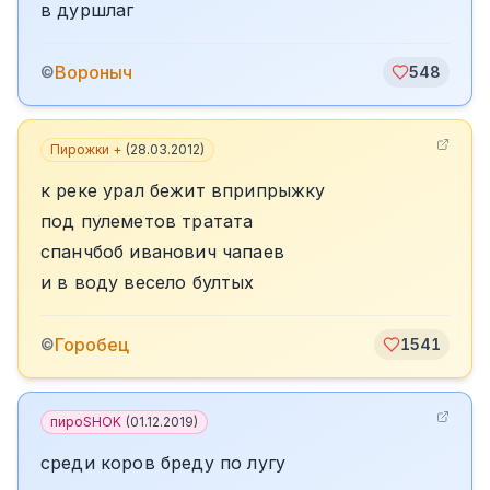
в дуршлаг
Вороныч
©
548
Пирожки +
(
28.03.2012
)
к реке урал бежит вприпрыжку
под пулеметов тратата
спанчбоб иванович чапаев
и в воду весело бултых
Горобец
©
1541
пироSHOK
(
01.12.2019
)
среди коров бреду по лугу