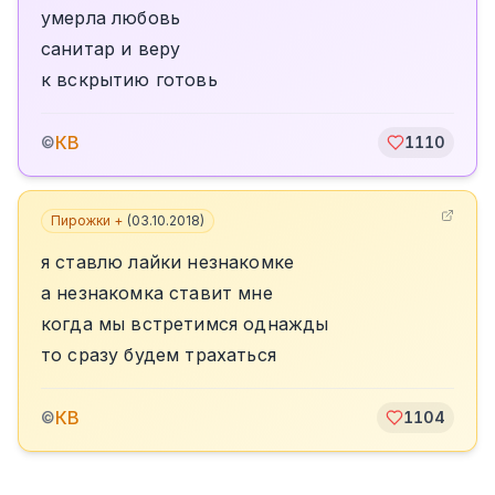
умерла любовь
санитар и веру
к вскрытию готовь
КВ
©
1110
Пирожки +
(
03.10.2018
)
я ставлю лайки незнакомке
а незнакомка ставит мне
когда мы встретимся однажды
то сразу будем трахаться
КВ
©
1104