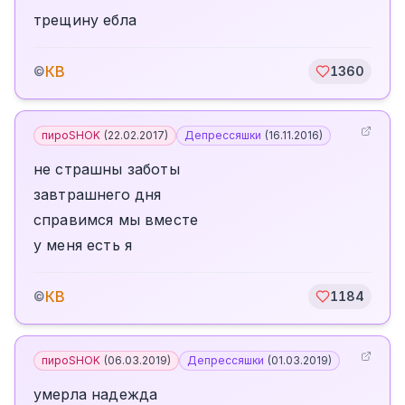
трещину ебла
КВ
©
1360
пироSHOK
(
22.02.2017
)
Депрессяшки
(
16.11.2016
)
не страшны заботы
завтрашнего дня
справимся мы вместе
у меня есть я
КВ
©
1184
пироSHOK
(
06.03.2019
)
Депрессяшки
(
01.03.2019
)
умерла надежда