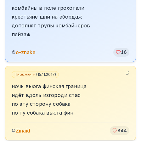
комбайны в поле грохотали
крестьяне шли на абордаж
дополнят трупы комбайнеров
пейзаж
o-znake
©
16
Пирожки +
(
15.11.2017
)
ночь вьюга финская граница
идёт вдоль изгороди стас
по эту сторону собака
по ту собака вьюга фин
Zinаid
©
844