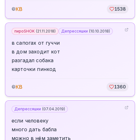
КВ
©
1538
пироSHOK
(
21.11.2018
)
Депрессяшки
(
10.10.2018
)
в сапогах от гуччи
в дом заходит кот
разгадал собака
карточки пинкод
КВ
©
1360
Депрессяшки
(
07.04.2019
)
если человеку
много дать бабла
можно в нём заметить