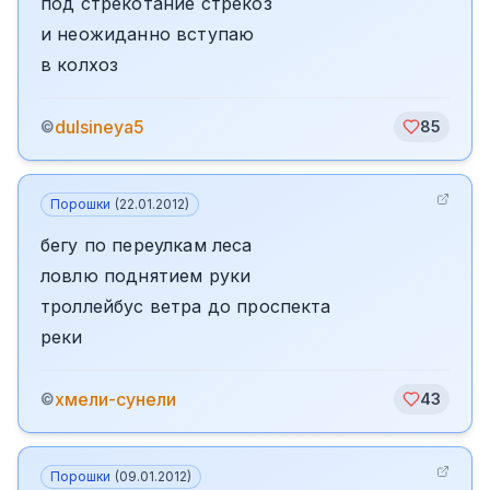
под стрекотание стрекоз
и неожиданно вступаю
в колхоз
dulsineya5
©
85
Порошки
(
22.01.2012
)
бегу по переулкам леса
ловлю поднятием руки
троллейбус ветра до проспекта
реки
хмели-сунели
©
43
Порошки
(
09.01.2012
)