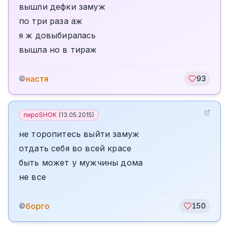
вышли дефки замуж
по три раза аж
я ж довыбиралась
вышла но в тираж
настя
©
93
пироSHOK
(
13.05.2015
)
не торопитесь выйти замуж
отдать себя во всей красе
быть может у мужчины дома
не все
борго
©
150