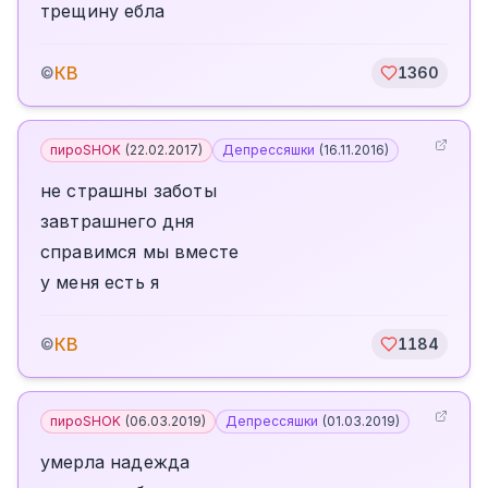
трещину ебла
КВ
©
1360
пироSHOK
(
22.02.2017
)
Депрессяшки
(
16.11.2016
)
не страшны заботы
завтрашнего дня
справимся мы вместе
у меня есть я
КВ
©
1184
пироSHOK
(
06.03.2019
)
Депрессяшки
(
01.03.2019
)
умерла надежда