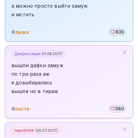
а можно просто выйти замуж
и мстить
лыжа
©
835
Депрессяшки
(
11.08.2017
)
вышли дефки замуж
по три раза аж
я довыбиралась
вышла но в тираж
настя
©
380
пироSHOK
(
26.07.2017
)