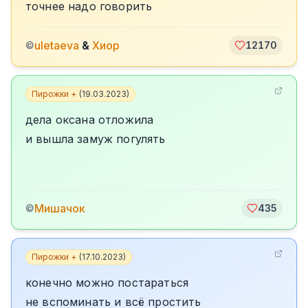
точнее надо говорить
uletaeva
&
Хиор
©
12170
Пирожки +
(
19.03.2023
)
дела оксана отложила
и вышла замуж погулять
Мишачок
©
435
Пирожки +
(
17.10.2023
)
конечно можно постараться
не вспоминать и всё простить