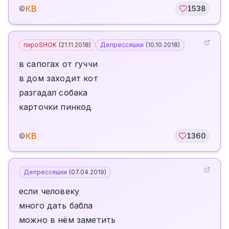
КВ
©
1538
пироSHOK
(
21.11.2018
)
Депрессяшки
(
10.10.2018
)
в сапогах от гуччи
в дом заходит кот
разгадал собака
карточки пинкод
КВ
©
1360
Депрессяшки
(
07.04.2019
)
если человеку
много дать бабла
можно в нём заметить