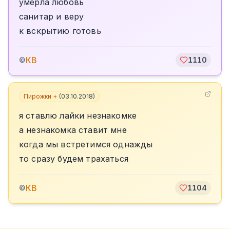
умерла любовь
санитар и веру
к вскрытию готовь
КВ
©
1110
Пирожки +
(
03.10.2018
)
я ставлю лайки незнакомке
а незнакомка ставит мне
когда мы встретимся однажды
то сразу будем трахаться
КВ
©
1104