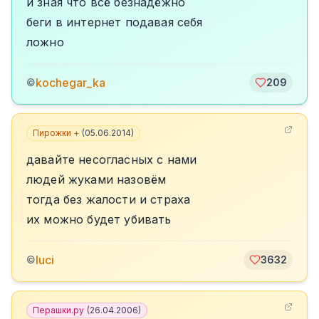
и зная что всё безнадёжно
беги в интернет подавая себя
ложно
kochegar_ka
©
209
Пирожки +
(
05.06.2014
)
давайте несогласных с нами
людей жуками назовём
тогда без жалости и страха
их можно будет убивать
luci
©
3632
Перашки.ру
(
26.04.2006
)