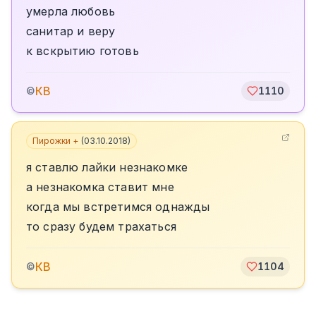
умерла любовь
санитар и веру
к вскрытию готовь
КВ
©
1110
Пирожки +
(
03.10.2018
)
я ставлю лайки незнакомке
а незнакомка ставит мне
когда мы встретимся однажды
то сразу будем трахаться
КВ
©
1104