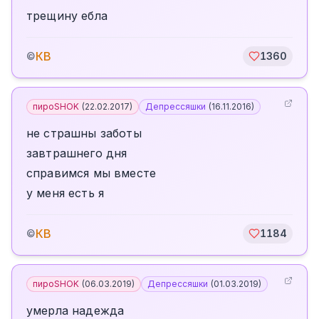
трещину ебла
КВ
©
1360
пироSHOK
(
22.02.2017
)
Депрессяшки
(
16.11.2016
)
не страшны заботы
завтрашнего дня
справимся мы вместе
у меня есть я
КВ
©
1184
пироSHOK
(
06.03.2019
)
Депрессяшки
(
01.03.2019
)
умерла надежда