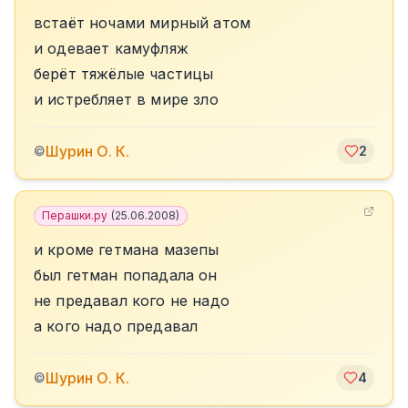
встаёт ночами мирный атом
и одевает камуфляж
берёт тяжёлые частицы
и истребляет в мире зло
Шурин О. К.
©
2
Перашки.ру
(
25.06.2008
)
и кроме гетмана мазепы
был гетман попадала он
не предавал кого не надо
а кого надо предавал
Шурин О. К.
©
4