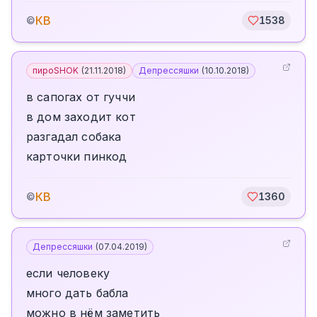
КВ
©
1538
пироSHOK
(
21.11.2018
)
Депрессяшки
(
10.10.2018
)
в сапогах от гуччи
в дом заходит кот
разгадал собака
карточки пинкод
КВ
©
1360
Депрессяшки
(
07.04.2019
)
если человеку
много дать бабла
можно в нём заметить