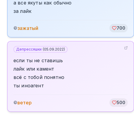
а все якуты как обычно
за лайк
зажатый
©
700
Депрессяшки
(
05.09.2022
)
если ты не ставишь
лайк или камент
всё с тобой понятно
ты иноагент
ветер
©
500