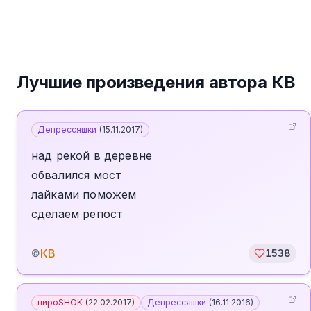
Лучшие произведения автора
КВ
Депрессяшки
(
15.11.2017
)
над рекой в деревне
обвалился мост
лайками поможем
сделаем репост
КВ
©
1538
пироSHOK
(
22.02.2017
)
Депрессяшки
(
16.11.2016
)