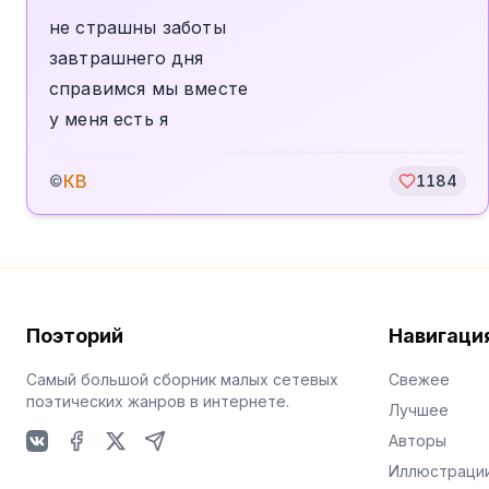
не страшны заботы
завтрашнего дня
справимся мы вместе
у меня есть я
КВ
©
1184
Поэторий
Навигаци
Самый большой сборник малых сетевых
Свежее
поэтических жанров в интернете.
Лучшее
Авторы
VKontakte
Facebook
X
Telegram
Иллюстраци