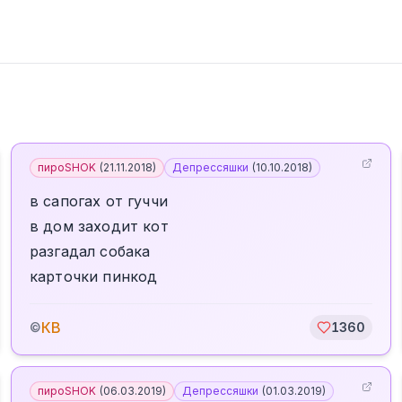
пироSHOK
(
21.11.2018
)
Депрессяшки
(
10.10.2018
)
в сапогах от гуччи
в дом заходит кот
разгадал собака
карточки пинкод
КВ
©
1360
пироSHOK
(
06.03.2019
)
Депрессяшки
(
01.03.2019
)