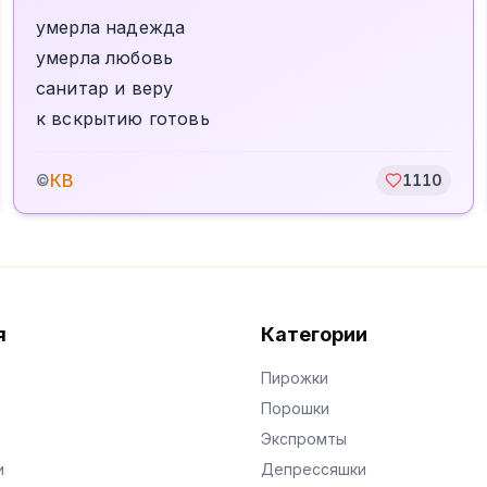
умерла надежда
умерла любовь
санитар и веру
к вскрытию готовь
КВ
©
1110
я
Категории
Пирожки
Порошки
Экспромты
и
Депрессяшки