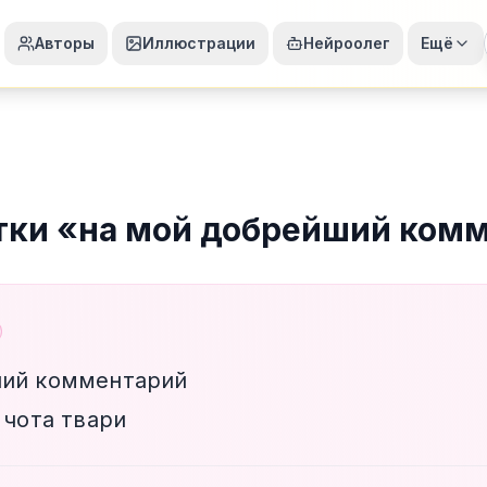
Авторы
Иллюстрации
Нейроолег
Ещё
тки
«
на мой добрейший ком
ший комментарий
 чота твари