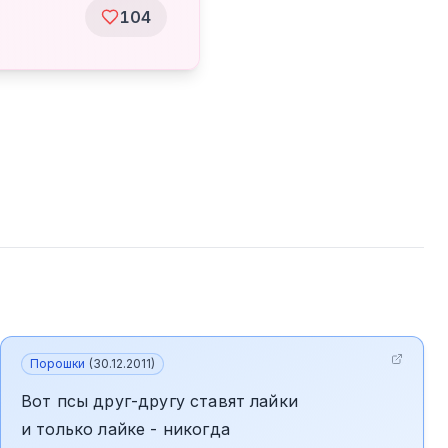
104
Порошки
(
30.12.2011
)
Вот псы друг-другу ставят лайки
и только лайке - никогда