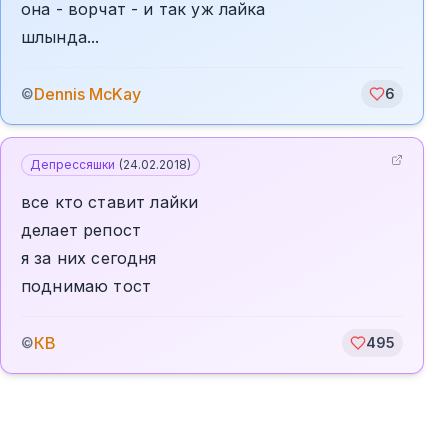
она - ворчат - и так уж лайка
шлында...
Dennis McKay
©
6
Депрессяшки
(
24.02.2018
)
все кто ставит лайки
делает репост
я за них сегодня
поднимаю тост
КВ
©
495