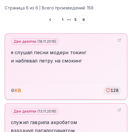
Страница
6
из
6
| Всего произведений:
159
1
5
6
More pages
Две девятки
(
18.11.2016
)
я слушал песни модерн токинг
и наблевал петру на смокинг
КВ
©
128
Две девятки
(
13.11.2016
)
служил гаврила акробатом
вздохнул паталогоанатом