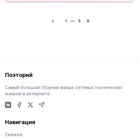
1
5
6
More pages
Поэторий
Самый большой сборник малых сетевых поэтических
жанров в интернете.
VKontakte
Facebook
X
Telegram
Навигация
Свежее