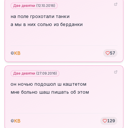
Две девятки
(
12.10.2016
)
на поле грохотали танки
а мы в них солью из берданки
КВ
©
57
Две девятки
(
27.09.2016
)
он ночью подошол ш каштетом
мне больно шаш пишать об этом
КВ
©
129