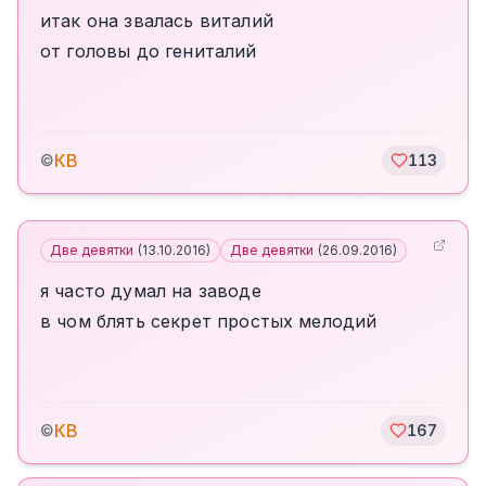
итак она звалась виталий
от головы до гениталий
КВ
©
113
Две девятки
(
13.10.2016
)
Две девятки
(
26.09.2016
)
я часто думал на заводе
в чом блять секрет простых мелодий
КВ
©
167