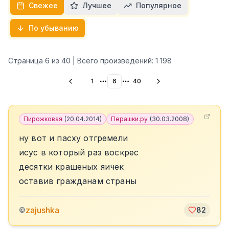
Свежее
Лучшее
Популярное
По убыванию
Страница
6
из
40
| Всего произведений:
1 198
1
6
40
More pages
More pages
Пирожковая
(
20.04.2014
)
Перашки.ру
(
30.03.2008
)
ну вот и пасху отгремели
исус в который раз воскрес
десятки крашеных яичек
оставив гражданам страны
zajushka
©
82