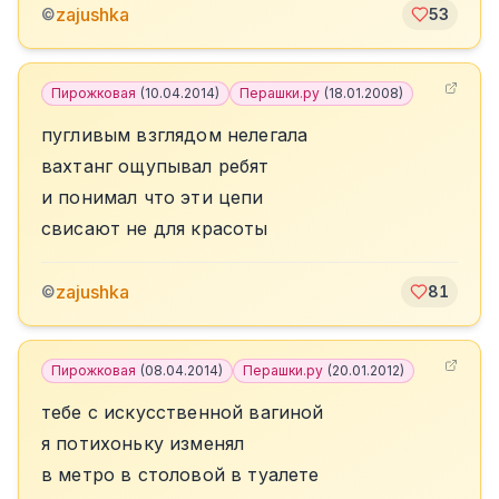
zajushka
©
53
Пирожковая
(
10.04.2014
)
Перашки.ру
(
18.01.2008
)
пугливым взглядом нелегала
вахтанг ощупывал ребят
и понимал что эти цепи
свисают не для красоты
zajushka
©
81
Пирожковая
(
08.04.2014
)
Перашки.ру
(
20.01.2012
)
тебе с искусственной вагиной
я потихоньку изменял
в метро в столовой в туалете