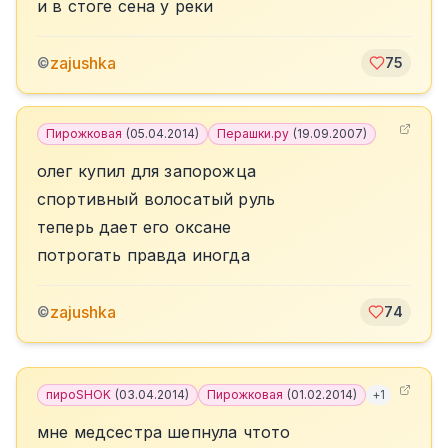
и в стоге сена у реки
zajushka
©
75
Пирожковая
(
05.04.2014
)
Перашки.ру
(
19.09.2007
)
олег купил для запорожца
спортивный волосатый руль
теперь дает его оксане
потрогать правда иногда
zajushka
©
74
пироSHOK
(
03.04.2014
)
Пирожковая
(
01.02.2014
)
+
1
мне медсестра шепнула чтото