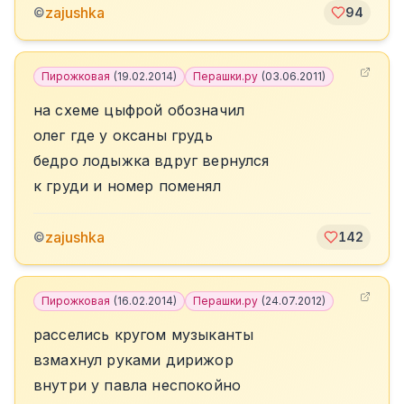
zajushka
©
94
Пирожковая
(
19.02.2014
)
Перашки.ру
(
03.06.2011
)
на схеме цыфрой обозначил
олег где у оксаны грудь
бедро лодыжка вдруг вернулся
к груди и номер поменял
zajushka
©
142
Пирожковая
(
16.02.2014
)
Перашки.ру
(
24.07.2012
)
расселись кругом музыканты
взмахнул руками дирижор
внутри у павла неспокойно