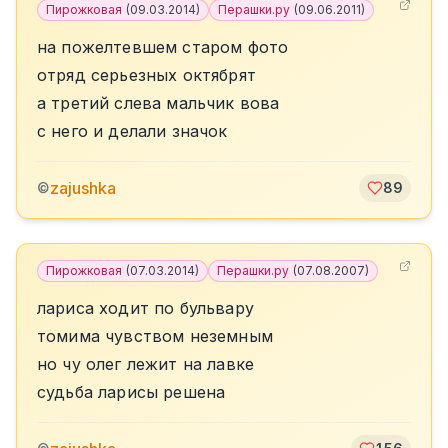
Пирожковая
(
09.03.2014
)
Перашки.ру
(
09.06.2011
)
на пожелтевшем старом фото
отряд серьезных октябрят
а третий слева мальчик вова
с него и делали значок
zajushka
©
89
Пирожковая
(
07.03.2014
)
Перашки.ру
(
07.08.2007
)
лариса ходит по бульвару
томима чувством неземным
но чу олег лежит на лавке
судьба ларисы решена