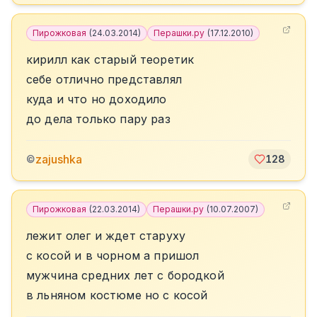
Пирожковая
(
24.03.2014
)
Перашки.ру
(
17.12.2010
)
кирилл как старый теоретик
себе отлично представлял
куда и что но доходило
до дела только пару раз
zajushka
©
128
Пирожковая
(
22.03.2014
)
Перашки.ру
(
10.07.2007
)
лежит олег и ждет старуху
с косой и в чорном а пришол
мужчина средних лет с бородкой
в льняном костюме но с косой