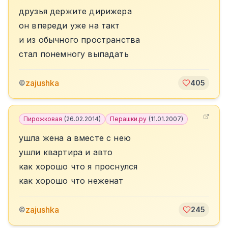
друзья держите дирижера
он впереди уже на такт
и из обычного пространства
стал понемногу выпадать
zajushka
©
405
Пирожковая
(
26.02.2014
)
Перашки.ру
(
11.01.2007
)
ушла жена а вместе с нею
ушли квартира и авто
как хорошо что я проснулся
как хорошо что неженат
zajushka
©
245