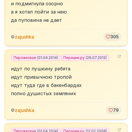
и подмигнула озорно
а я хотел пойти за нею
да пуповина не дает
zajushka
©
305
Пирожковая
(
01.04.2014
)
Перашки.ру
(
29.07.2012
)
идут по пушкину ребята
идут привычною тропой
идут туда где в бакенбардах
полно душистых земляник
zajushka
©
79
Пирожковая
(
01.04.2014
)
Перашки.ру
(
12.02.2008
)