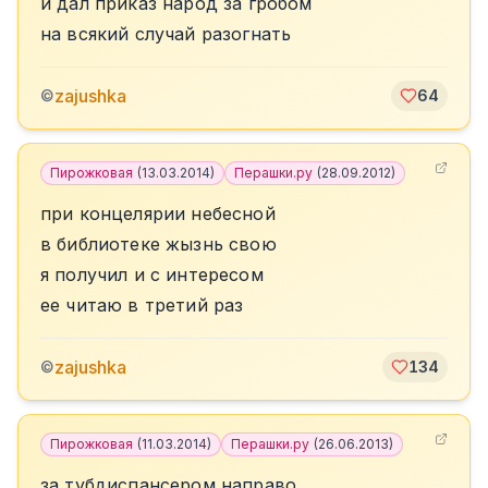
и дал приказ народ за гробом
на всякий случай разогнать
zajushka
©
64
Пирожковая
(
13.03.2014
)
Перашки.ру
(
28.09.2012
)
при концелярии небесной
в библиотеке жызнь свою
я получил и с интересом
ее читаю в третий раз
zajushka
©
134
Пирожковая
(
11.03.2014
)
Перашки.ру
(
26.06.2013
)
за тубдиспансером направо