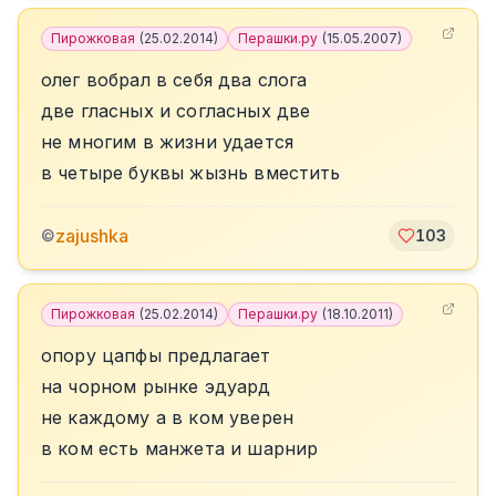
Пирожковая
(
25.02.2014
)
Перашки.ру
(
15.05.2007
)
олег вобрал в себя два слога
две гласных и согласных две
не многим в жизни удается
в четыре буквы жызнь вместить
zajushka
©
103
Пирожковая
(
25.02.2014
)
Перашки.ру
(
18.10.2011
)
опору цапфы предлагает
на чорном рынке эдуард
не каждому а в ком уверен
в ком есть манжета и шарнир