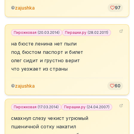
zajushka
©
97
Пирожковая
(
20.03.2014
)
Перашки.ру
(
28.02.2011
)
на бюсте ленина нет пыли
под бюстом паспорт и билет
олег сидит и грустно верит
что уезжает из страны
zajushka
©
60
Пирожковая
(
17.03.2014
)
Перашки.ру
(
24.04.2007
)
смахнул слезу чекист угрюмый
пшеничной сотку накатил