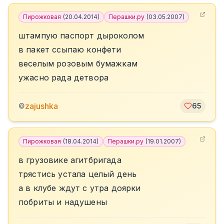
Пирожковая
(
20.04.2014
)
Перашки.ру
(
03.05.2007
)
штампую паспорт дыроколом
в пакет ссыпаю конфети
веселым розовым бумажкам
ужасно рада детвора
zajushka
©
65
Пирожковая
(
18.04.2014
)
Перашки.ру
(
19.01.2007
)
в грузовике агитбригада
трястись устала целый день
а в клубе ждут с утра доярки
побриты и надушены