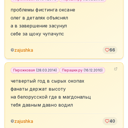
проблемы фистинга оксане
олег в деталях объяснял
а в завершение засунул
себе за щоку чупачупс
zajushka
©
66
Пирожковая
(
28.03.2014
)
Перашки.ру
(
16.12.2010
)
четвертый год в сырых окопах
фанаты держат высоту
на белорусской где в магдональц
тебя давным давно водил
zajushka
©
40