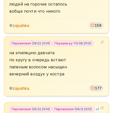
людей на горочке осталось
вобще почти что никого
zajushka
©
158
Пирожковая
(
28.02.2014
)
Перашки.ру
(
13.08.2012
)
на эпиляцию девчата
по кругу в очередь встают
паленым волосом насыщен
вечерний воздух у костра
zajushka
©
177
Пирожковая
(
26.02.2014
)
Пирожковая
(
09.12.2012
)
+
1