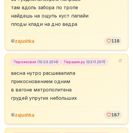
там вдоль забора по тропе
найдешь на ощупь куст папайи
плоды клади на дно ведра
zajushka
©
118
Пирожковая
(
10.03.2014
)
Перашки.ру
(
03.11.2011
)
весна нутро расшевелила
прикосновением одним
в вагоне метрополитена
грудей упругих небольших
zajushka
©
187