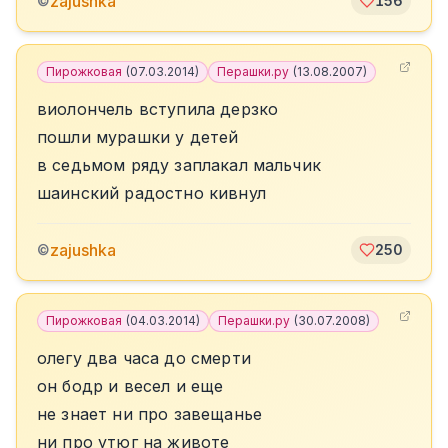
zajushka
©
156
Пирожковая
(
07.03.2014
)
Перашки.ру
(
13.08.2007
)
виолончель вступила дерзко
пошли мурашки у детей
в седьмом ряду заплакал мальчик
шаинский радостно кивнул
zajushka
©
250
Пирожковая
(
04.03.2014
)
Перашки.ру
(
30.07.2008
)
олегу два часа до смерти
он бодр и весел и еще
не знает ни про завещанье
ни про утюг на животе