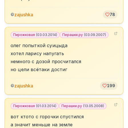
zajushka
©
78
Пирожковая
(
03.03.2014
)
Перашки.ру
(
03.09.2007
)
олег попыткой суицыда
хотел ларису напугать
немного с дозой просчитался
но цели всётаки достиг
zajushka
©
199
Пирожковая
(
01.03.2014
)
Перашки.ру
(
13.05.2008
)
вот ктото с горочки спустился
а значит меньше на земле