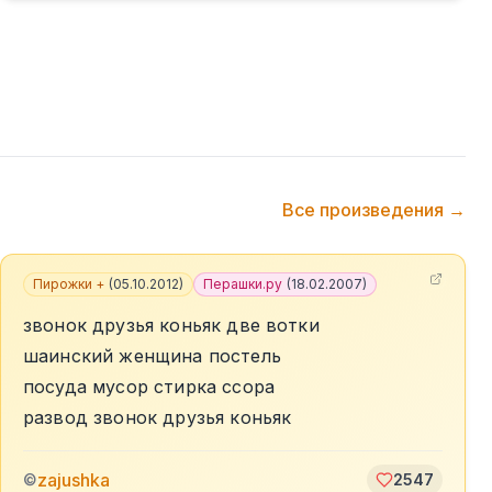
Все произведения →
Пирожки +
(
05.10.2012
)
Перашки.ру
(
18.02.2007
)
звонок друзья коньяк две вотки
шаинский женщина постель
посуда мусор стирка ссора
развод звонок друзья коньяк
zajushka
©
2547