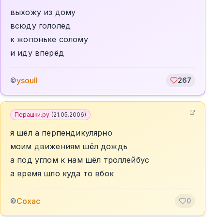
выхожу из дому
всюду гололёд
к жопоньке солому
и иду вперёд
ysoull
©
267
Перашки.ру
(
21.05.2006
)
я шёл а перпендикулярно
моим движениям шёл дождь
а под углом к нам шёл троллейбус
а время шло куда то вбок
Сохас
©
0