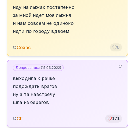
иду на лыжах постепенно
за мной идёт моя лыжня
и нам совсем не одиноко
идти по городу вдвоём
Сохас
©
0
Депрессяшки
(
15.03.2022
)
выходила к речке
подождать врагов
ну а та навстречу
шла из берегов
СГ
©
171