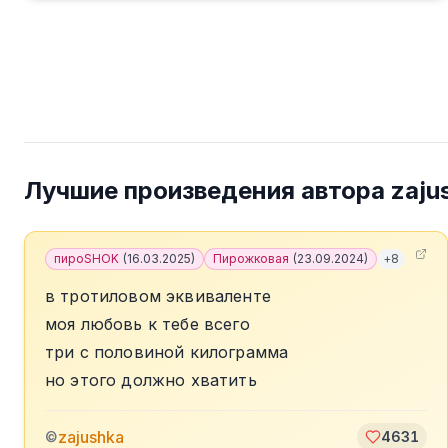
Лучшие произведения автора
zaju
пироSHOK
(
16.03.2025
)
Пирожковая
(
23.09.2024
)
+
8
в тротиловом эквиваленте
моя любовь к тебе всего
три с половиной килограмма
но этого должно хватить
zajushka
©
4631