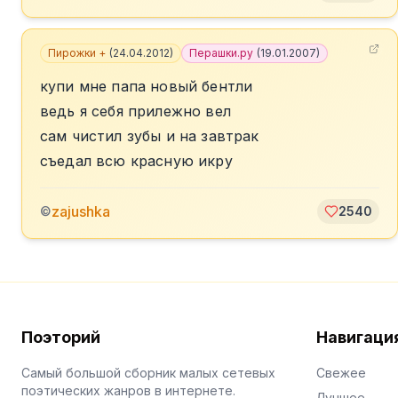
Пирожки +
(
24.04.2012
)
Перашки.ру
(
19.01.2007
)
купи мне папа новый бентли
ведь я себя прилежно вел
сам чистил зубы и на завтрак
съедал всю красную икру
zajushka
©
2540
Поэторий
Навигаци
Самый большой сборник малых сетевых
Свежее
поэтических жанров в интернете.
Лучшее