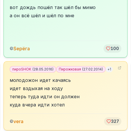
вот дождь пошёл так шёл бы мимо
а он всё шёл и шёл по мне
Sерёга
©
100
пироSHOK
(
28.05.2016
)
Пирожковая
(
27.02.2014
)
+
1
молодожон идет качаясь
идет вздыхая на ходу
теперь туда идти он должен
куда вчера идти хотел
vera
©
327