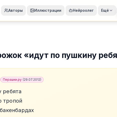
Авторы
Иллюстрации
Нейроолег
Ещё
рожок
«
идут по пушкину реб
Перашки.ру
(
29.07.2012
)
у ребята
ю тропой
 бакенбардах