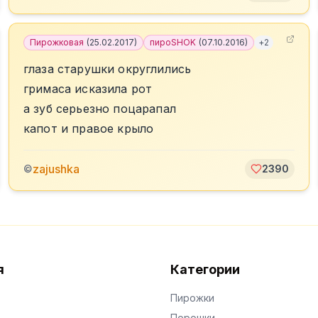
Пирожковая
(
25.02.2017
)
пироSHOK
(
07.10.2016
)
+
2
глаза старушки округлились
гримаса исказила рот
а зуб серьезно поцарапал
капот и правое крыло
zajushka
©
2390
я
Категории
Пирожки
Порошки