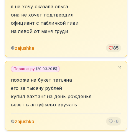
я не хочу сказала ольга
она не хочет подтвердил
официант с табличкой гиви
на левой от меня груди
zajushka
©
85
Перашки.ру
(
20.03.2015
)
похожа на букет татьяна
его за тысячу рублей
купил вахтанг на день рожденья
везет в алтуфьево вручать
zajushka
©
-6