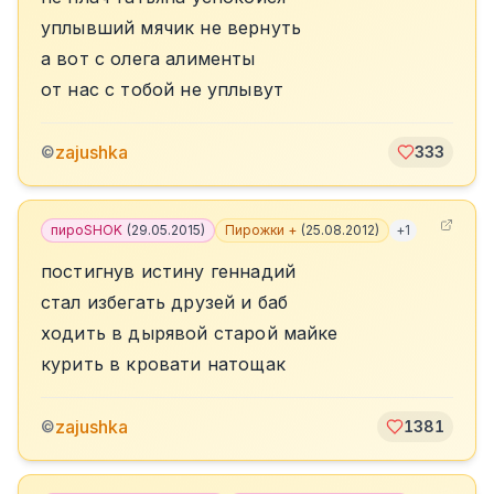
уплывший мячик не вернуть
а вот с олега алименты
от нас с тобой не уплывут
zajushka
©
333
пироSHOK
(
29.05.2015
)
Пирожки +
(
25.08.2012
)
+
1
постигнув истину геннадий
стал избегать друзей и баб
ходить в дырявой старой майке
курить в кровати натощак
zajushka
©
1381