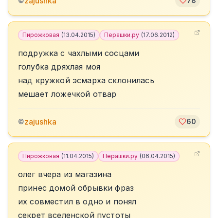
zajushka
©
78
Пирожковая
(
13.04.2015
)
Перашки.ру
(
17.06.2012
)
подружка с чахлыми сосцами
голубка дряхлая моя
над кружкой эсмарха склонилась
мешает ложечкой отвар
zajushka
©
60
Пирожковая
(
11.04.2015
)
Перашки.ру
(
06.04.2015
)
олег вчера из магазина
принес домой обрывки фраз
их совместил в одно и понял
секрет вселенской пустоты