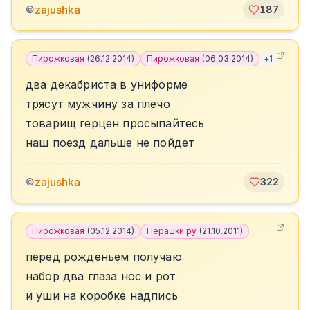
zajushka
©
187
Пирожковая
(
26.12.2014
)
Пирожковая
(
06.03.2014
)
+
1
два декабриста в униформе
трясут мужчину за плечо
товарищ герцен просыпайтесь
наш поезд дальше не пойдет
zajushka
©
322
Пирожковая
(
05.12.2014
)
Перашки.ру
(
21.10.2011
)
перед рожденьем получаю
набор два глаза нос и рот
и уши на коробке надпись