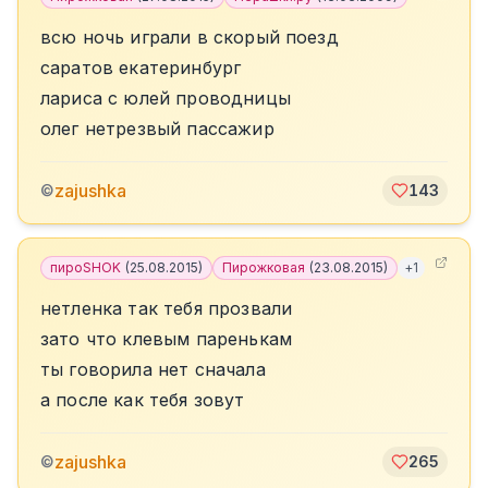
всю ночь играли в скорый поезд
саратов екатеринбург
лариса с юлей проводницы
олег нетрезвый пассажир
zajushka
©
143
пироSHOK
(
25.08.2015
)
Пирожковая
(
23.08.2015
)
+
1
нетленка так тебя прозвали
зато что клевым паренькам
ты говорила нет сначала
а после как тебя зовут
zajushka
©
265