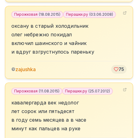
Пирожковая
(
18.08.2015
)
Перашки.ру
(
03.06.2008
)
оксану в старый холодильник
олег небрежно покидал
включил шаинского и чайник
и вдруг взгрустнулось пареньку
zajushka
©
75
Пирожковая
(
11.08.2015
)
Перашки.ру
(
25.07.2012
)
кавалергарда век недолог
лет сорок или пятьдесят
в году семь месяцев а в часе
минут как пальцев на руке