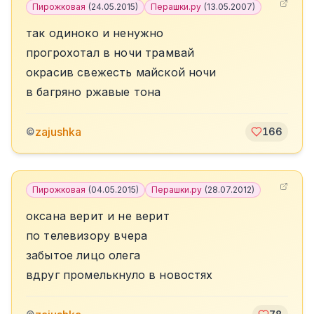
Пирожковая
(
24.05.2015
)
Перашки.ру
(
13.05.2007
)
так одиноко и ненужно
прогрохотал в ночи трамвай
окрасив свежесть майской ночи
в багряно ржавые тона
zajushka
©
166
Пирожковая
(
04.05.2015
)
Перашки.ру
(
28.07.2012
)
оксана верит и не верит
по телевизору вчера
забытое лицо олега
вдруг промелькнуло в новостях