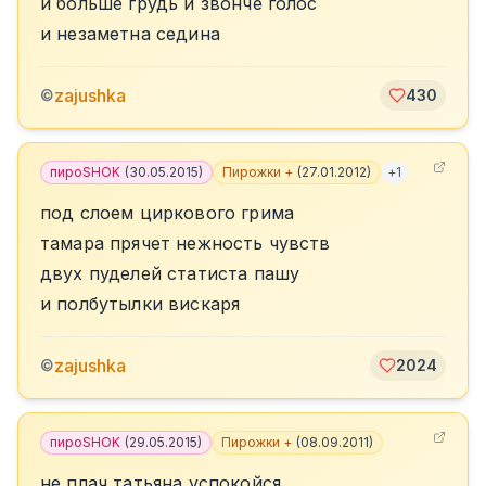
и больше грудь и звонче голос
и незаметна седина
zajushka
©
430
пироSHOK
(
30.05.2015
)
Пирожки +
(
27.01.2012
)
+
1
под слоем циркового грима
тамара прячет нежность чувств
двух пуделей статиста пашу
и полбутылки вискаря
zajushka
©
2024
пироSHOK
(
29.05.2015
)
Пирожки +
(
08.09.2011
)
не плач татьяна успокойся