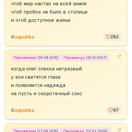
чтоб мир настал на всей земле
чтоб пробок не было в столице
и чтоб доступное жилье
zajushka
©
282
Пирожковая
(
28.08.2015
)
Перашки.ру
(
25.10.2007
)
когда олег слехка нетрезвый
у зои светятся глаза
и появляется надежда
на пусть и скоротечный сэкс
zajushka
©
97
Пирожковая
(
27.08.2015
)
Перашки.ру
(
13.03.2009
)