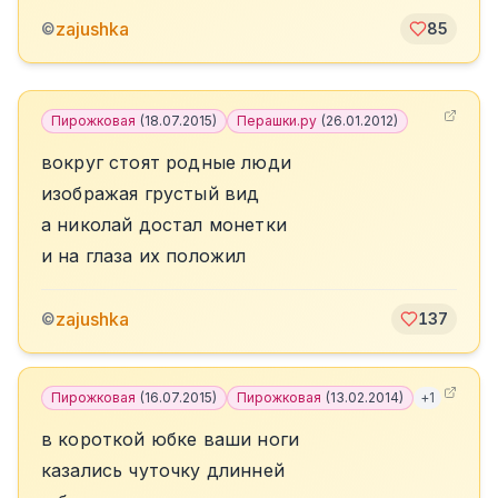
zajushka
©
85
Пирожковая
(
18.07.2015
)
Перашки.ру
(
26.01.2012
)
вокруг стоят родные люди
изображая грустый вид
а николай достал монетки
и на глаза их положил
zajushka
©
137
Пирожковая
(
16.07.2015
)
Пирожковая
(
13.02.2014
)
+
1
в короткой юбке ваши ноги
казались чуточку длинней