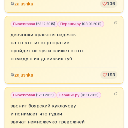
zajushka
©
106
Пирожковая
(
23.12.2015
)
Перашки.ру
(
08.01.2011
)
девчонки красятся надеясь
на то что их корпоратив
пройдет не зря и слижет ктото
помаду с их девичьих губ
zajushka
©
193
Пирожковая
(
17.11.2015
)
Перашки.ру
(
16.11.2015
)
звонит боярский куклачову
и понимает что гудки
звучат немножечко тревожней