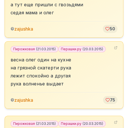
а тут еще пришли с гвозьдями
седая мама и олег
zajushka
©
50
Пирожковая
(
21.03.2015
)
Перашки.ру
(
20.03.2015
)
весна олег один на кухне
на грязной скатерти рука
лежит спокойно а другая
рука волненье выдает
zajushka
©
75
Пирожковая
(
21.03.2015
)
Перашки.ру
(
20.03.2015
)