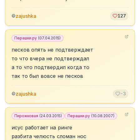
zajushka
©
127
Перашки.ру
(
07.04.2015
)
песков опять не подтверждает
то что вчера не подтверждал
а то что подтвердил когда то
так то был вовсе не песков
zajushka
©
-3
Пирожковая
(
24.03.2015
)
Перашки.ру
(
10.08.2007
)
исус работает на ринге
разбита челюсть сломан нос