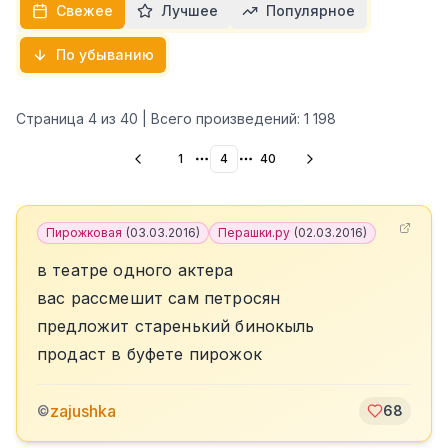
Свежее
Лучшее
Популярное
По убыванию
Страница
4
из
40
| Всего произведений:
1 198
1
4
40
More pages
More pages
Пирожковая
(
03.03.2016
)
Перашки.ру
(
02.03.2016
)
в театре одного актера
вас рассмешит сам петросян
предложит старенький бинокыль
продаст в буфете пирожок
zajushka
©
68