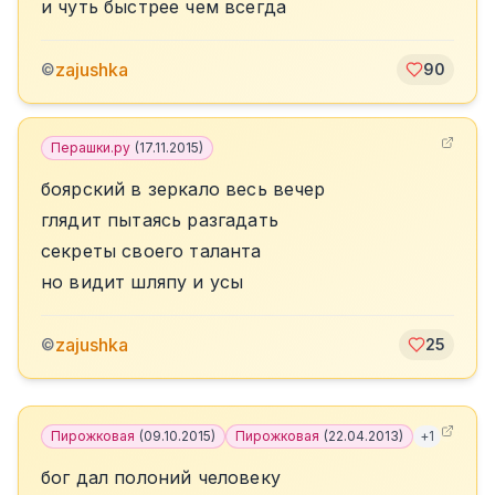
и чуть быстрее чем всегда
zajushka
©
90
Перашки.ру
(
17.11.2015
)
боярский в зеркало весь вечер
глядит пытаясь разгадать
секреты своего таланта
но видит шляпу и усы
zajushka
©
25
Пирожковая
(
09.10.2015
)
Пирожковая
(
22.04.2013
)
+
1
бог дал полоний человеку