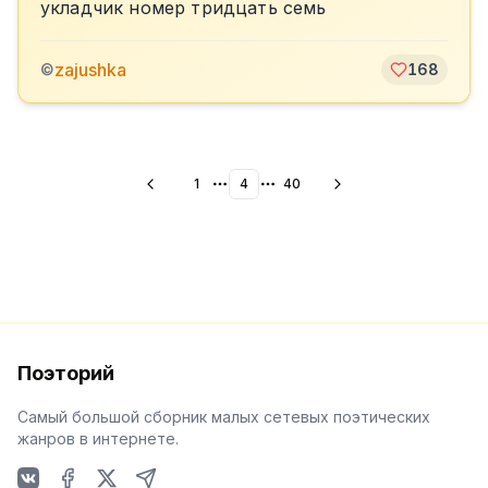
укладчик номер тридцать семь
zajushka
©
168
1
4
40
More pages
More pages
Поэторий
Самый большой сборник малых сетевых поэтических
жанров в интернете.