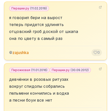
Перашки.ру
(
11.02.2016
)
я говорил бери на вырост
теперь придется удлинять
отцовский гроб доской от шкапа
она по цвету в самый раз
zajushka
©
0
Пирожковая
(
11.01.2016
)
Перашки.ру
(
30.09.2012
)
девчёнки в розовых ритузах
вокруг спидолы собрались
пельмени кончились и водка
а песни боуи все нет