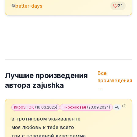
better-days
©
21
Все
Лучшие произведения
произведения
автора
zajushka
→
пироSHOK
(
16.03.2025
)
Пирожковая
(
23.09.2024
)
+
8
в тротиловом эквиваленте
моя любовь к тебе всего
три с половиной килограмма