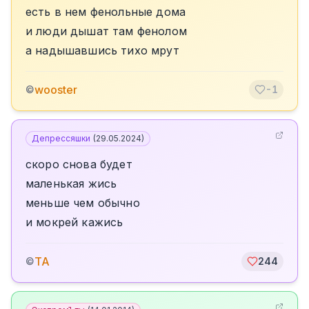
есть в нем фенольные дома
и люди дышат там фенолом
а надышавшись тихо мрут
wooster
©
-1
Депрессяшки
(
29.05.2024
)
скоро снова будет
маленькая жись
меньше чем обычно
и мокрей кажись
TA
©
244