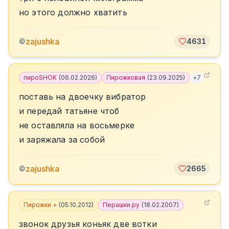
но этого должно хватить
zajushka
©
4631
пироSHOK
(
06.02.2026
)
Пирожковая
(
23.09.2025
)
+
7
поставь на двоечку вибратор
и передай татьяне чтоб
не оставляла на восьмерке
и заряжала за собой
zajushka
©
2665
Пирожки +
(
05.10.2012
)
Перашки.ру
(
18.02.2007
)
звонок друзья коньяк две вотки