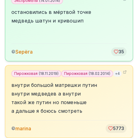
ЭкспромЪты
(
14.01.2014
)
остановились в мёртвой точке
медведь шатун и кривошип
Sерёга
©
35
Пирожковая
(
18.11.2019
)
Пирожковая
(
18.02.2014
)
+
4
внутри большой матрешки путин
внутри медведев а внутри
такой же путин но поменьше
а дальше я боюсь смотреть
marina
©
5773