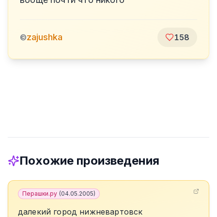
zajushka
©
158
Похожие произведения
Перашки.ру
(
04.05.2005
)
далекий город нижневартовск