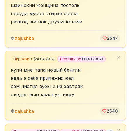
шаинский женщина постель
посуда мусор стирка ссора
развод звонок друзья коньяк
zajushka
©
2547
Пирожки +
(
24.04.2012
)
Перашки.ру
(
19.01.2007
)
купи мне папа новый бентли
ведь я себя прилежно вел
сам чистил зубы и на завтрак
съедал всю красную икру
zajushka
©
2540