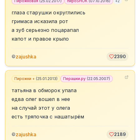
Пирожковая
(
25.02.2017
)
пироSHOK
(
07.10.2016
)
+
2
глаза старушки округлились
гримаса исказила рот
а зуб серьезно поцарапал
капот и правое крыло
zajushka
©
2390
Пирожки +
(
25.01.2013
)
Перашки.ру
(
22.05.2007
)
татьяна в обморок упала
едва олег вошел в нее
на случай этот у олега
есть тряпочка с нашатырём
zajushka
©
2189