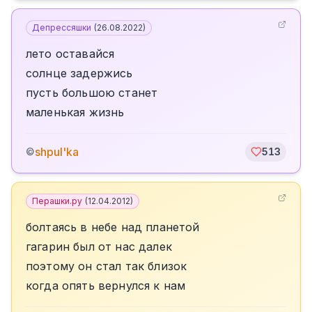
Депрессяшки
(
26.08.2022
)
лето оставайся
солнце задержись
пусть большою станет
маленькая жизнь
shpul'ka
©
513
Перашки.ру
(
12.04.2012
)
болтаясь в небе над планетой
гагарин был от нас далек
поэтому он стал так близок
когда опять вернулся к нам