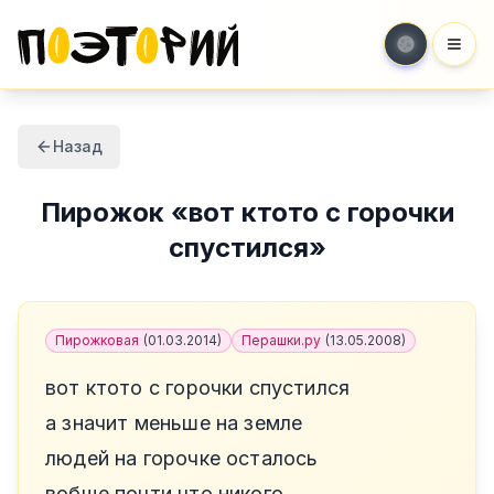
Мен
Назад
Пирожок
«
вот ктото с горочки
спустился
»
Пирожковая
(
01.03.2014
)
Перашки.ру
(
13.05.2008
)
вот ктото с горочки спустился
а значит меньше на земле
людей на горочке осталось
вобще почти что никого