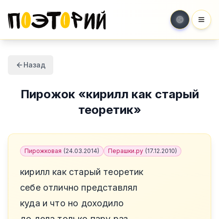
Мен
Назад
Пирожок
«
кирилл как старый
теоретик
»
Пирожковая
(
24.03.2014
)
Перашки.ру
(
17.12.2010
)
кирилл как старый теоретик
себе отлично представлял
куда и что но доходило
до дела только пару раз