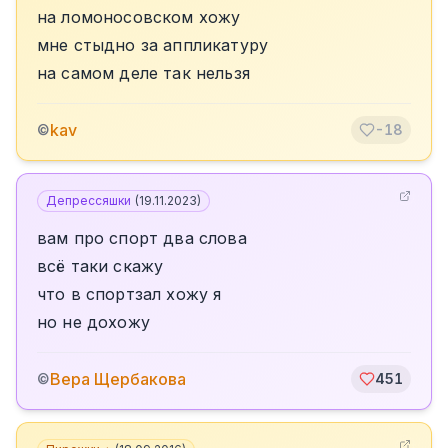
на ломоносовском хожу
мне стыдно за аппликатуру
на самом деле так нельзя
kav
©
-18
Депрессяшки
(
19.11.2023
)
вам про спорт два слова
всё таки скажу
что в спортзал хожу я
но не дохожу
Вера Щербакова
©
451