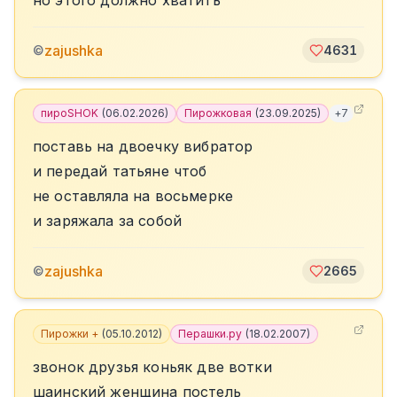
но этого должно хватить
zajushka
©
4631
пироSHOK
(
06.02.2026
)
Пирожковая
(
23.09.2025
)
+
7
поставь на двоечку вибратор
и передай татьяне чтоб
не оставляла на восьмерке
и заряжала за собой
zajushka
©
2665
Пирожки +
(
05.10.2012
)
Перашки.ру
(
18.02.2007
)
звонок друзья коньяк две вотки
шаинский женщина постель