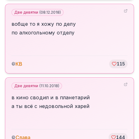
Две девятки
(
08.12.2018
)
вобще то я хожу по делу
по алкогольному отделу
КВ
©
115
Две девятки
(
11.10.2018
)
в кино сводил и в планетарий
а ты всё с недовольной харей
Слава
©
144