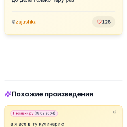
zajushka
©
128
Похожие произведения
Перашки.ру
(
18.02.2004
)
а я все в ту кулинарию