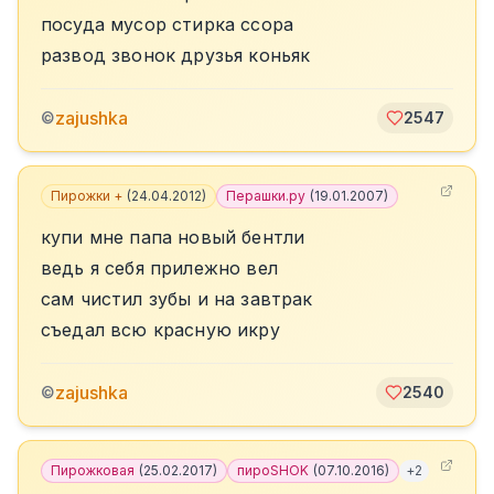
посуда мусор стирка ссора
развод звонок друзья коньяк
zajushka
©
2547
Пирожки +
(
24.04.2012
)
Перашки.ру
(
19.01.2007
)
купи мне папа новый бентли
ведь я себя прилежно вел
сам чистил зубы и на завтрак
съедал всю красную икру
zajushka
©
2540
Пирожковая
(
25.02.2017
)
пироSHOK
(
07.10.2016
)
+
2