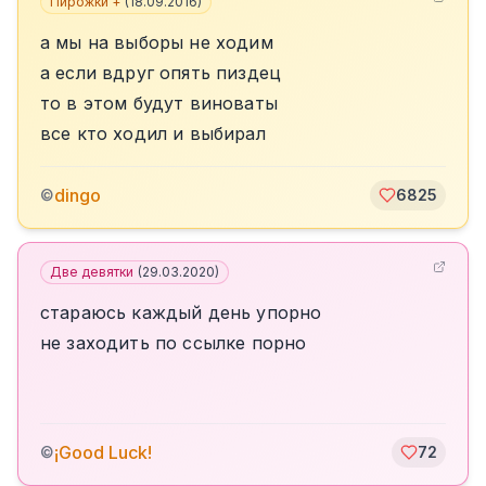
Пирожки +
(
18.09.2016
)
а мы на выборы не ходим
а если вдруг опять пиздец
то в этом будут виноваты
все кто ходил и выбирал
dingo
©
6825
Две девятки
(
29.03.2020
)
стараюсь каждый день упорно
не заходить по ссылке порно
¡Good Luck!
©
72