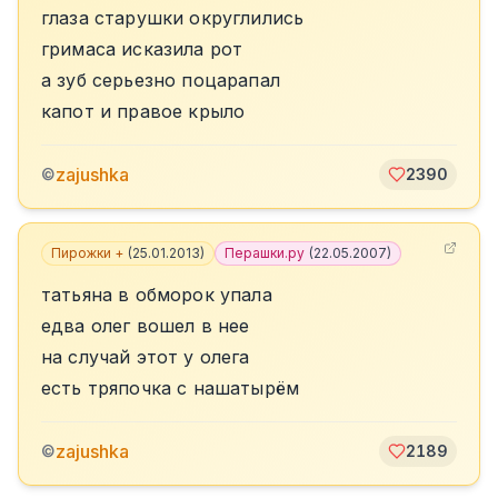
глаза старушки округлились
гримаса исказила рот
а зуб серьезно поцарапал
капот и правое крыло
zajushka
©
2390
Пирожки +
(
25.01.2013
)
Перашки.ру
(
22.05.2007
)
татьяна в обморок упала
едва олег вошел в нее
на случай этот у олега
есть тряпочка с нашатырём
zajushka
©
2189