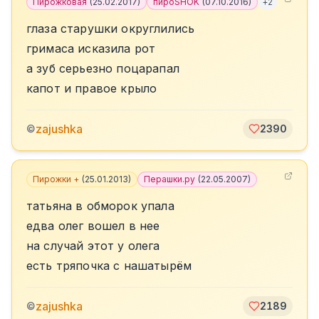
Пирожковая
(
25.02.2017
)
пироSHOK
(
07.10.2016
)
+
2
глаза старушки округлились
гримаса исказила рот
а зуб серьезно поцарапал
капот и правое крыло
zajushka
©
2390
Пирожки +
(
25.01.2013
)
Перашки.ру
(
22.05.2007
)
татьяна в обморок упала
едва олег вошел в нее
на случай этот у олега
есть тряпочка с нашатырём
zajushka
©
2189