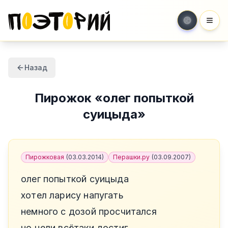
Мен
Назад
Пирожок
«
олег попыткой
суицыда
»
Пирожковая
(
03.03.2014
)
Перашки.ру
(
03.09.2007
)
олег попыткой суицыда
хотел ларису напугать
немного с дозой просчитался
но цели всётаки достиг