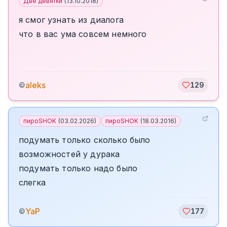
Две девятки
(
13.10.2018
)
я смог узнать из диалога
что в вас ума совсем немного
aleks
©
129
пироSHOK
(
03.02.2026
)
пироSHOK
(
18.03.2016
)
подумать только сколько было
возможностей у дурака
подумать только надо было
слегка
YaP
©
177