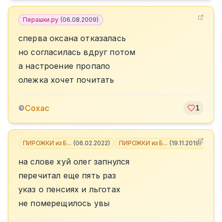
Перашки.ру
(
06.08.2009
)
сперва оксана отказалась
но согласилась вдруг потом
а настроение пропало
олежка хочет почитать
Сохас
©
1
ПИРОЖКИ из Б...
(
06.02.2022
)
ПИРОЖКИ из Б...
(
19.11.2019
)
+
6
на слове хуй олег запнулся
перечитал еще пять раз
указ о пенсиях и льготах
не померещилось увы