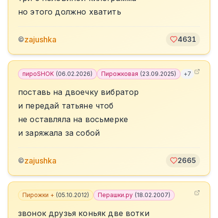
но этого должно хватить
zajushka
©
4631
пироSHOK
(
06.02.2026
)
Пирожковая
(
23.09.2025
)
+
7
поставь на двоечку вибратор
и передай татьяне чтоб
не оставляла на восьмерке
и заряжала за собой
zajushka
©
2665
Пирожки +
(
05.10.2012
)
Перашки.ру
(
18.02.2007
)
звонок друзья коньяк две вотки