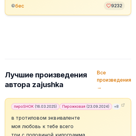
бес
©
9232
Все
Лучшие произведения
произведения
автора
zajushka
→
пироSHOK
(
16.03.2025
)
Пирожковая
(
23.09.2024
)
+
8
в тротиловом эквиваленте
моя любовь к тебе всего
три с половиной килограмма