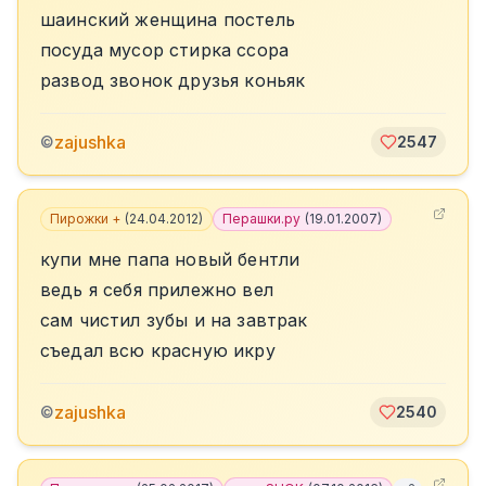
шаинский женщина постель
посуда мусор стирка ссора
развод звонок друзья коньяк
zajushka
©
2547
Пирожки +
(
24.04.2012
)
Перашки.ру
(
19.01.2007
)
купи мне папа новый бентли
ведь я себя прилежно вел
сам чистил зубы и на завтрак
съедал всю красную икру
zajushka
©
2540