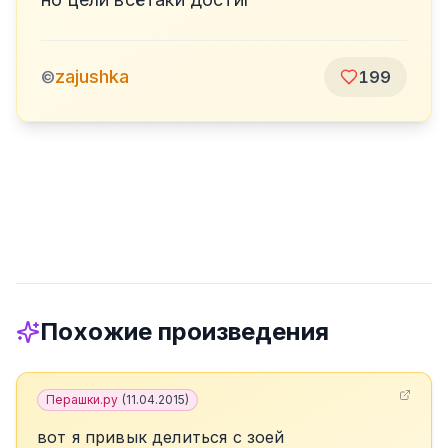
zajushka
©
199
Похожие произведения
Перашки.ру
(
11.04.2015
)
вот я привык делиться с зоей