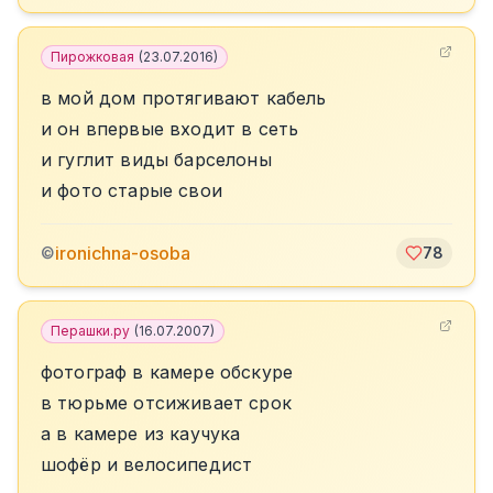
Пирожковая
(
23.07.2016
)
в мой дом протягивают кабель
и он впервые входит в сеть
и гуглит виды барселоны
и фото старые свои
ironichna-osoba
©
78
Перашки.ру
(
16.07.2007
)
фотограф в камере обскуре
в тюрьме отсиживает срок
а в камере из каучука
шофёр и велосипедист