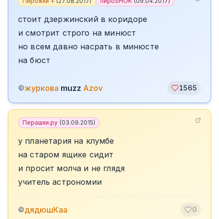
Пирожки +
(
27.08.2017
)
пироSHOK
(
09.04.2017
)
стоит дзержинский в коридоре
и смотрит строго на минюст
но всем давно насрать в минюсте
на бюст
журкова
muzz
Azov
©
1565
Перашки.ру
(
03.09.2015
)
у планетария на клумбе
на старом ящике сидит
и просит молча и не глядя
учитель астрономии
дядюшКаа
©
0