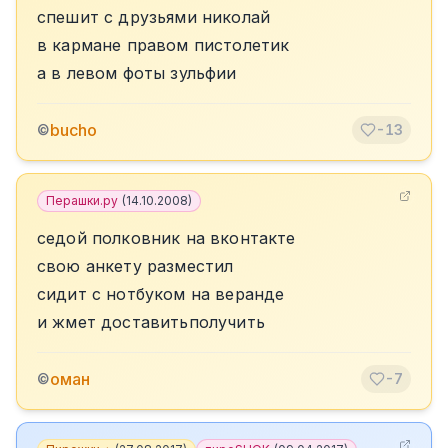
спешит с друзьями николай
в кармане правом пистолетик
а в левом фоты зульфии
bucho
©
-13
Перашки.ру
(
14.10.2008
)
седой полковник на вконтакте
свою анкету разместил
сидит с нотбуком на веранде
и жмет доставитьполучить
оман
©
-7