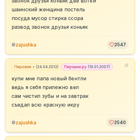
звонок друзья коньяк две вотки
шаинский женщина постель
посуда мусор стирка ссора
развод звонок друзья коньяк
zajushka
©
2547
Пирожки +
(
24.04.2012
)
Перашки.ру
(
19.01.2007
)
купи мне папа новый бентли
ведь я себя прилежно вел
сам чистил зубы и на завтрак
съедал всю красную икру
zajushka
©
2540