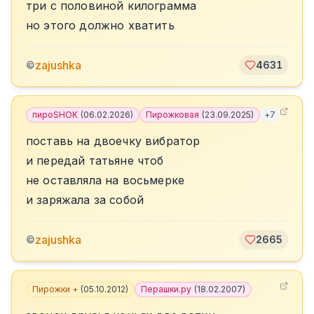
три с половиной килограмма
но этого должно хватить
zajushka
©
4631
пироSHOK
(
06.02.2026
)
Пирожковая
(
23.09.2025
)
+
7
поставь на двоечку вибратор
и передай татьяне чтоб
не оставляла на восьмерке
и заряжала за собой
zajushka
©
2665
Пирожки +
(
05.10.2012
)
Перашки.ру
(
18.02.2007
)