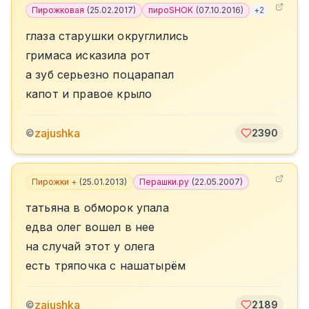
Пирожковая
(
25.02.2017
)
пироSHOK
(
07.10.2016
)
+
2
глаза старушки округлились
гримаса исказила рот
а зуб серьезно поцарапал
капот и правое крыло
zajushka
©
2390
Пирожки +
(
25.01.2013
)
Перашки.ру
(
22.05.2007
)
татьяна в обморок упала
едва олег вошел в нее
на случай этот у олега
есть тряпочка с нашатырём
zajushka
©
2189