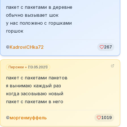
пакет с пакетами в деревне
обычно вызывает шок
у нас положено с горшками
горшок
KadroviCHka72
©
267
Пирожки +
(
13.05.2021
)
пакет с пакетами пакетов
я вынимаю каждый раз
когда засовываю новый
пакет с пакетами в него
моргенмуффель
©
1019