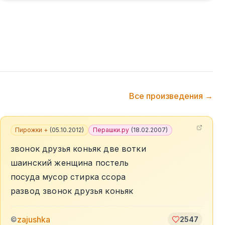
Все произведения →
Пирожки +
(
05.10.2012
)
Перашки.ру
(
18.02.2007
)
звонок друзья коньяк две вотки
шаинский женщина постель
посуда мусор стирка ссора
развод звонок друзья коньяк
zajushka
©
2547