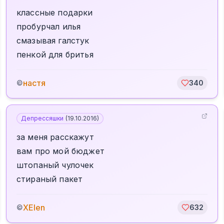
классные подарки
пробурчал илья
смазывая галстук
пенкой для бритья
настя
©
340
Депрессяшки
(
19.10.2016
)
за меня расскажут
вам про мой бюджет
штопаный чулочек
стираный пакет
XElen
©
632