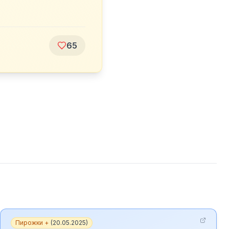
65
Пирожки +
(
20.05.2025
)