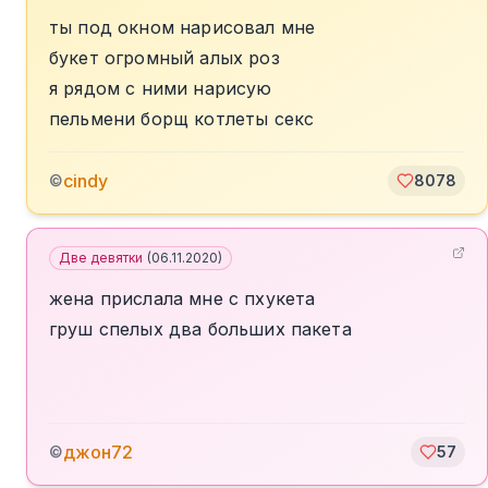
ты под окном нарисовал мне
букет огромный алых роз
я рядом с ними нарисую
пельмени борщ котлеты секс
cindy
©
8078
Две девятки
(
06.11.2020
)
жена прислала мне с пхукета
груш спелых два больших пакета
джон72
©
57