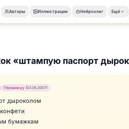
Авторы
Иллюстрации
Нейроолег
Ещё
ок
«
штампую паспорт дыро
Перашки.ру
(
03.05.2007
)
рт дыроколом
 конфети
ым бумажкам