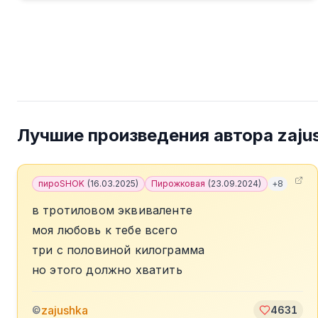
Лучшие произведения автора
zaju
пироSHOK
(
16.03.2025
)
Пирожковая
(
23.09.2024
)
+
8
в тротиловом эквиваленте
моя любовь к тебе всего
три с половиной килограмма
но этого должно хватить
zajushka
©
4631