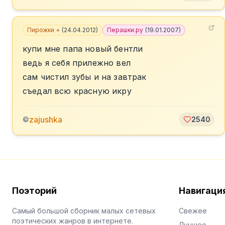
Пирожки +
(
24.04.2012
)
Перашки.ру
(
19.01.2007
)
купи мне папа новый бентли
ведь я себя прилежно вел
сам чистил зубы и на завтрак
съедал всю красную икру
zajushka
©
2540
Поэторий
Навигаци
Самый большой сборник малых сетевых
Свежее
поэтических жанров в интернете.
Лучшее