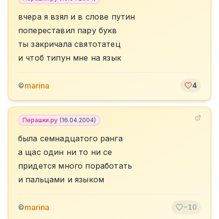
вчера я взял и в слове путин
попереставил пару букв
ты закричала святотатец
и чтоб типун мне на язык
marina
©
4
Перашки.ру
(
16.04.2004
)
была семнадцатого ранга
а щас один ни то ни се
придется много поработать
и пальцами и языком
marina
©
-10