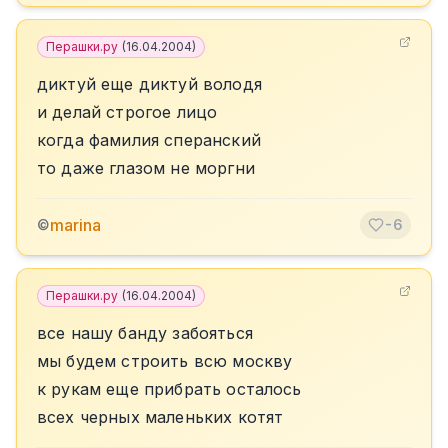
Перашки.ру
(
16.04.2004
)
диктуй еще диктуй володя
и делай строгое лицо
когда фамилия сперанский
то даже глазом не моргни
marina
©
-6
Перашки.ру
(
16.04.2004
)
все нашу банду забояться
мы будем строить всю москву
к рукам еще прибрать осталось
всех черных маленьких котят