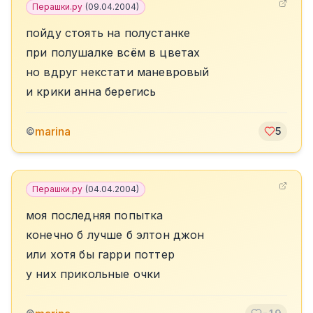
Перашки.ру
(
09.04.2004
)
пойду стоять на полустанке
при полушалке всём в цветах
но вдруг некстати маневровый
и крики анна берегись
marina
©
5
Перашки.ру
(
04.04.2004
)
моя последняя попытка
конечно б лучше б элтон джон
или хотя бы гарри поттер
у них прикольные очки