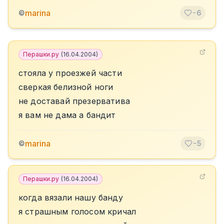
marina
©
-6
Перашки.ру
(
16.04.2004
)
стояла у проезжей части
сверкая белизной ноги
не доставай презерватива
я вам не дама а бандит
marina
©
-5
Перашки.ру
(
16.04.2004
)
когда вязали нашу банду
я страшным голосом кричал