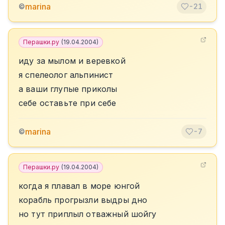
marina
©
-21
Перашки.ру
(
19.04.2004
)
иду за мылом и веревкой
я спелеолог альпинист
а ваши глупые приколы
себе оставьте при себе
marina
©
-7
Перашки.ру
(
19.04.2004
)
когда я плавал в море юнгой
корабль прогрызли выдры дно
но тут приплыл отважный шойгу