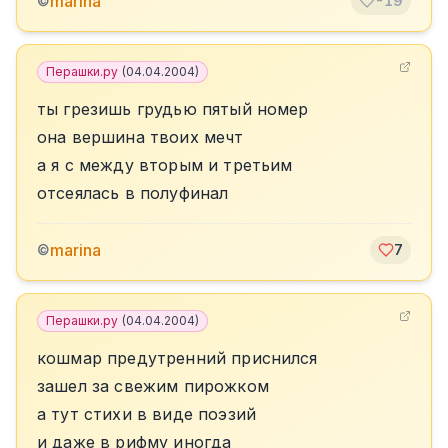
marina
©
-19
Перашки.ру
(
04.04.2004
)
ты грезишь грудью пятый номер
она вершина твоих мечт
а я с между вторым и третьим
отсеялась в полуфинал
marina
©
7
Перашки.ру
(
04.04.2004
)
кошмар предутренний приснился
зашел за свежим пирожком
а тут стихи в виде поэзий
и даже в рифму иногда