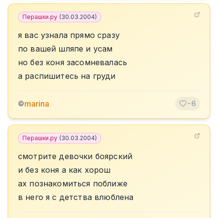
Перашки.ру
(
30.03.2004
)
я вас узнала прямо сразу
по вашей шляпе и усам
но без коня засомневалась
а распишитесь на груди
marina
©
-6
Перашки.ру
(
30.03.2004
)
смотрите девочки боярский
и без коня а как хорош
ах познакомиться поближе
в него я с детства влюблена