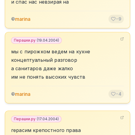
и спас нас невзирая на
marina
©
-9
Перашки.ру
(
19.04.2004
)
мы с пирожком ведем на кухне
концептуальный разговор
а санитаров даже жалко
им не понять высоких чувств
marina
©
-4
Перашки.ру
(
17.04.2004
)
герасим крепостного права