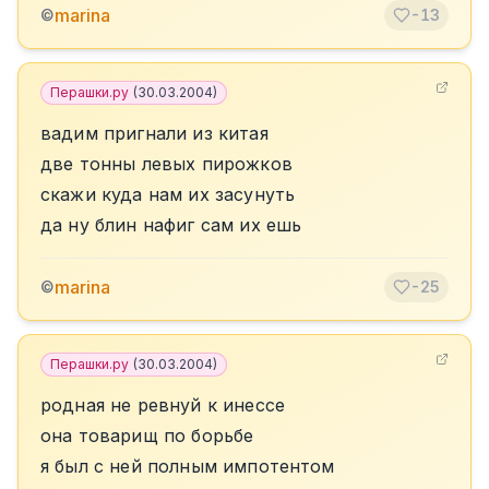
marina
©
-13
Перашки.ру
(
30.03.2004
)
вадим пригнали из китая
две тонны левых пирожков
скажи куда нам их засунуть
да ну блин нафиг сам их ешь
marina
©
-25
Перашки.ру
(
30.03.2004
)
родная не ревнуй к инессе
она товарищ по борьбе
я был с ней полным импотентом