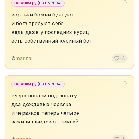
Перашки.ру
(
03.06.2004
)
коровки божии бунтуют
и бога требуют себе
ведь даже у последних куриц
есть собственный куриный бог
marina
©
-4
Перашки.ру
(
03.06.2004
)
вчера попали под лопату
два дождевые червяка
и червяков теперь четыре
зажили шведскою семьей