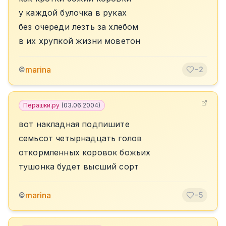
у каждой булочка в руках
без очереди лезть за хлебом
в их хрупкой жизни моветон
marina
©
-2
Перашки.ру
(
03.06.2004
)
вот накладная подпишите
семьсот четырнадцать голов
откормленных коровок божьих
тушонка будет высший сорт
marina
©
-5