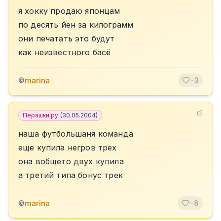
я хокку продаю японцам
по десять йен за килограмм
они печатать это будут
как неизвестного басё
marina
©
-3
Перашки.ру
(
30.05.2004
)
наша футбольшаня команда
еще купила негров трех
она вобщето двух купила
а третий типа бонус трек
marina
©
-8