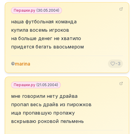
Перашки.ру
(
30.05.2004
)
наша футбольная команда
купила восемь игроков
на больше денег не хватило
придется бегать ввосьмером
marina
©
-3
Перашки.ру
(
21.05.2004
)
мне говорили нету драйва
пропал весь драйв из пирожков
ища пропавшую пропажу
вскрываю роковой пельмень