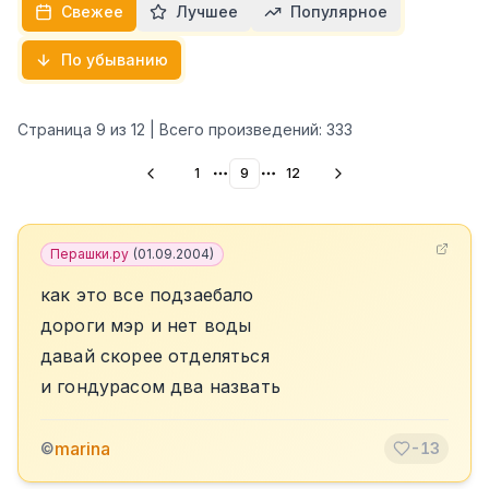
Свежее
Лучшее
Популярное
По убыванию
Страница
9
из
12
| Всего произведений:
333
1
9
12
More pages
More pages
Перашки.ру
(
01.09.2004
)
как это все подзаебало
дороги мэр и нет воды
давай скорее отделяться
и гондурасом два назвать
marina
©
-13