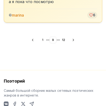
а я пока что посмотрю
marina
©
6
1
9
12
More pages
More pages
Поэторий
Самый большой сборник малых сетевых поэтических
жанров в интернете.