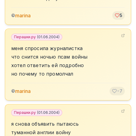
marina
©
5
Перашки.ру
(
01.06.2004
)
меня спросила журналистка
что снится ночью псам войны
хотел ответить ей подробно
но почему то промолчал
marina
©
-7
Перашки.ру
(
01.06.2004
)
я снова объявить пытаюсь
туманной англии войну