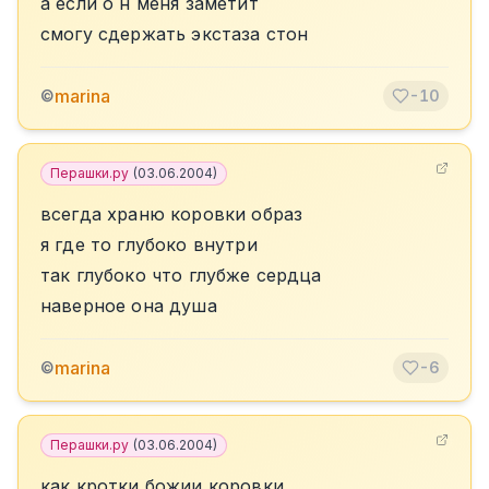
а если о н меня заметит
смогу сдержать экстаза стон
marina
©
-10
Перашки.ру
(
03.06.2004
)
всегда храню коровки образ
я где то глубоко внутри
так глубоко что глубже сердца
наверное она душа
marina
©
-6
Перашки.ру
(
03.06.2004
)
как кротки божии коровки