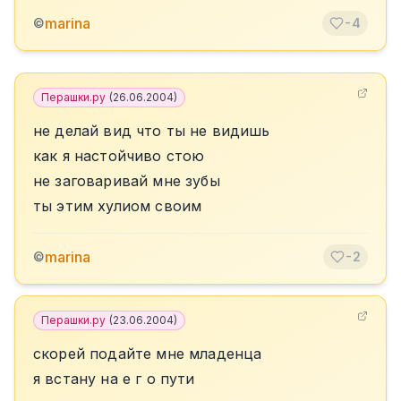
marina
©
-4
Перашки.ру
(
26.06.2004
)
не делай вид что ты не видишь
как я настойчиво стою
не заговаривай мне зубы
ты этим хулиом своим
marina
©
-2
Перашки.ру
(
23.06.2004
)
скорей подайте мне младенца
я встану на е г о пути