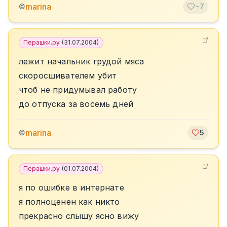
marina
©
-7
Перашки.ру
(
31.07.2004
)
лежит начальник грудой мяса
скоросшивателем убит
чтоб не придумывал работу
до отпуска за восемь дней
marina
©
5
Перашки.ру
(
01.07.2004
)
я по ошибке в интернате
я полноценен как никто
прекрасно слышу ясно вижу