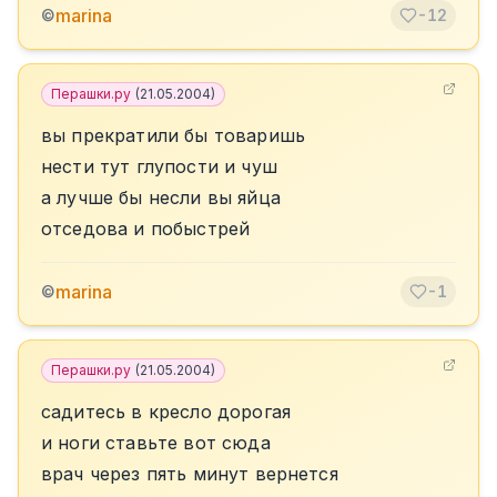
marina
©
-12
Перашки.ру
(
21.05.2004
)
вы прекратили бы товаришь
нести тут глупости и чуш
а лучше бы несли вы яйца
отседова и побыстрей
marina
©
-1
Перашки.ру
(
21.05.2004
)
садитесь в кресло дорогая
и ноги ставьте вот сюда
врач через пять минут вернется