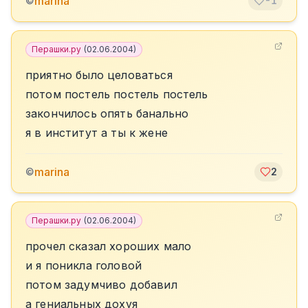
marina
©
-1
Перашки.ру
(
02.06.2004
)
приятно было целоваться
потом постель постель постель
закончилось опять банально
я в институт а ты к жене
marina
©
2
Перашки.ру
(
02.06.2004
)
прочел сказал хороших мало
и я поникла головой
потом задумчиво добавил
а гениальных дохуя