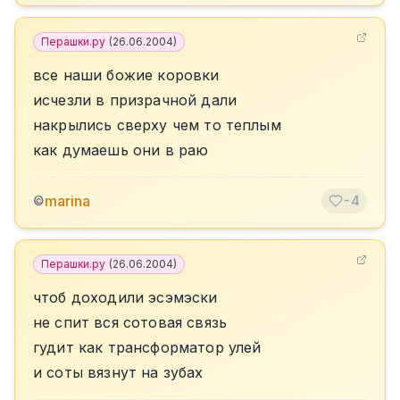
Перашки.ру
(
26.06.2004
)
все наши божие коровки
исчезли в призрачной дали
накрылись сверху чем то теплым
как думаешь они в раю
marina
©
-4
Перашки.ру
(
26.06.2004
)
чтоб доходили эсэмэски
не спит вся сотовая связь
гудит как трансформатор улей
и соты вязнут на зубах