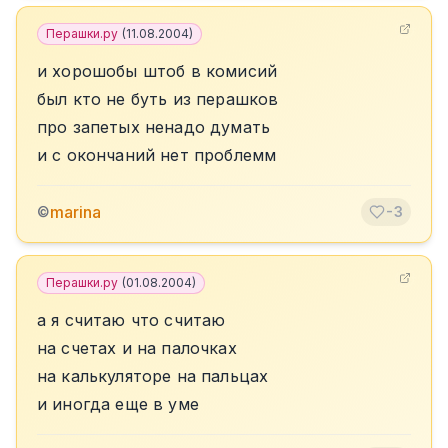
Перашки.ру
(
11.08.2004
)
и хорошобы штоб в комисий
был кто не буть из перашков
про запетых ненадо думать
и с окончаний нет проблемм
marina
©
-3
Перашки.ру
(
01.08.2004
)
а я считаю что считаю
на счетах и на палочках
на калькуляторе на пальцах
и иногда еще в уме