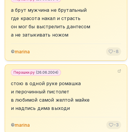
а брут мужчина не брутальный
где красота накал и страсть
он мог бы выстрелить дантесом
а не затыкивать ножом
marina
©
-8
Перашки.ру
(
26.06.2004
)
стою в одной руке ромашка
и перочинный пистолет
в любимой самой желтой майке
и надпись дима выходи
marina
©
-3