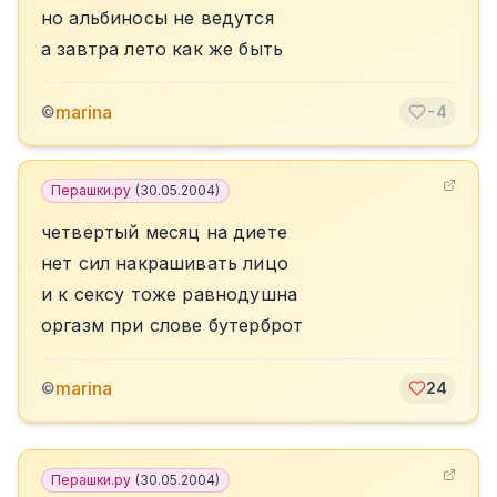
но альбиносы не ведутся
а завтра лето как же быть
marina
©
-4
Перашки.ру
(
30.05.2004
)
четвертый месяц на диете
нет сил накрашивать лицо
и к сексу тоже равнодушна
оргазм при слове бутерброт
marina
©
24
Перашки.ру
(
30.05.2004
)