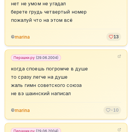
нет не умом не угадал
берете грудь четвертый номер
пожалуй что на этом всё
marina
©
13
Перашки.ру
(
29.06.2004
)
когда споешь погромче в душе
то сразу легче на душе
жаль гимн советского союза
не вэ шаинский написал
marina
©
-10
Перашки.ру
(
29.06.2004
)