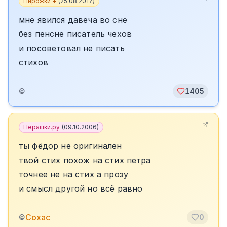
Пирожки +
(
25.08.2017
)
мне явился давеча во сне
без пенсне писатель чехов
и посоветовал не писать
стихов
©
1405
Перашки.ру
(
09.10.2006
)
ты фёдор не оригинален
твой стих похож на стих петра
точнее не на стих а прозу
и смысл другой но всё равно
Сохас
©
0