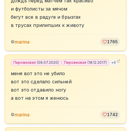
дождь перед матчем так красиво
и футболисты за мячом
бегут все в радуге и брызгах
в трусах прилипших к животу
marina
©
1765
Пирожковая
(
09.07.2020
)
Пирожковая
(
18.12.2017
)
+
4
меня вот это не убило
вот это сделало сильней
вот это отдавило ногу
а вот на этом я женюсь
marina
©
1742