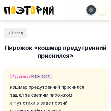
Мен
Назад
Пирожок
«
кошмар предутренний
приснился
»
Перашки.ру
(
04.04.2004
)
кошмар предутренний приснился
зашел за свежим пирожком
а тут стихи в виде поэзий
и даже в рифму иногда