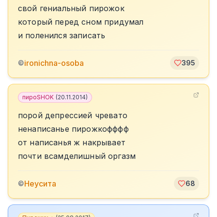
свой гениальный пирожок
который перед сном придумал
и поленился записать
ironichna-osoba
©
395
пироSHOK
(
20.11.2014
)
порой депрессией чревато
ненаписанье пирожкофффф
от написанья ж накрывает
почти всамделишный оргазм
Неусита
©
68