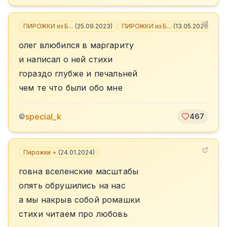
ПИРОЖКИ из Б...
(
25.09.2023
)
ПИРОЖКИ из Б...
(
13.05.2021
)
+
4
олег влюбился в маргариту
и написал о ней стихи
гораздо глубже и печальней
чем те что были обо мне
special_k
©
467
Пирожки +
(
24.01.2024
)
говна вселенские масштабы
опять обрушились на нас
а мы накрыв собой ромашки
стихи читаем про любовь