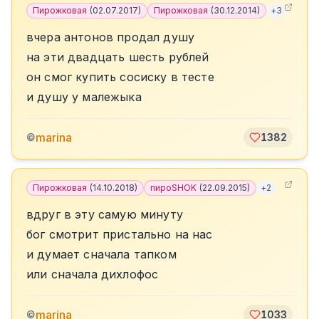
Пирожковая
(
02.07.2017
)
Пирожковая
(
30.12.2014
)
+
3
вчера антонов продал душу
на эти двадцать шесть рублей
он смог купить сосиску в тесте
и душу у малежыка
marina
©
1382
Пирожковая
(
14.10.2018
)
пироSHOK
(
22.09.2015
)
+
2
вдруг в эту самую минуту
бог смотрит пристально на нас
и думает сначала тапком
или сначала дихлофос
marina
©
1033