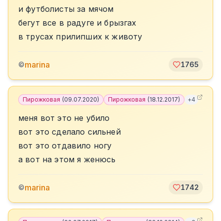
и футболисты за мячом
бегут все в радуге и брызгах
в трусах прилипших к животу
marina
©
1765
Пирожковая
(
09.07.2020
)
Пирожковая
(
18.12.2017
)
+
4
меня вот это не убило
вот это сделало сильней
вот это отдавило ногу
а вот на этом я женюсь
marina
©
1742