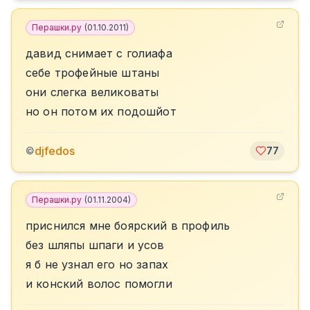
Перашки.ру
(
01.10.2011
)
давид снимает с голиафа
себе трофейные штаны
они слегка великоваты
но он потом их подошйот
djfedos
©
77
Перашки.ру
(
01.11.2004
)
приснился мне боярский в профиль
без шляпы шпаги и усов
я б не узнал его но запах
и конский волос помогли