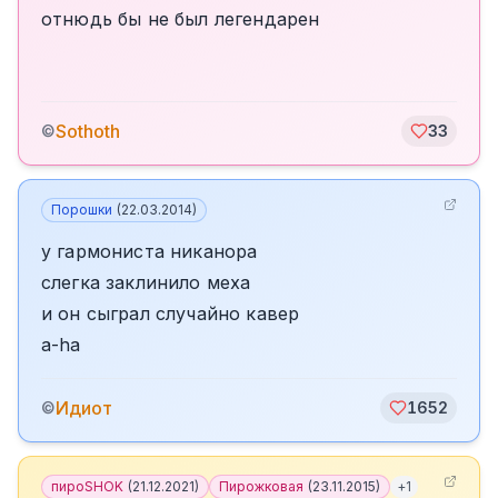
отнюдь бы не был легендарен
Sothoth
©
33
Порошки
(
22.03.2014
)
у гармониста никанора
слегка заклинило меха
и он сыграл случайно кавер
a-ha
Идиот
©
1652
пироSHOK
(
21.12.2021
)
Пирожковая
(
23.11.2015
)
+
1