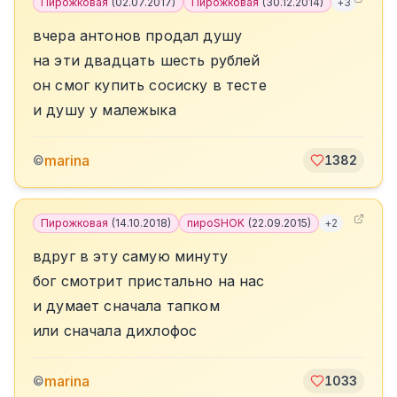
Пирожковая
(
02.07.2017
)
Пирожковая
(
30.12.2014
)
+
3
вчера антонов продал душу
на эти двадцать шесть рублей
он смог купить сосиску в тесте
и душу у малежыка
marina
©
1382
Пирожковая
(
14.10.2018
)
пироSHOK
(
22.09.2015
)
+
2
вдруг в эту самую минуту
бог смотрит пристально на нас
и думает сначала тапком
или сначала дихлофос
marina
©
1033