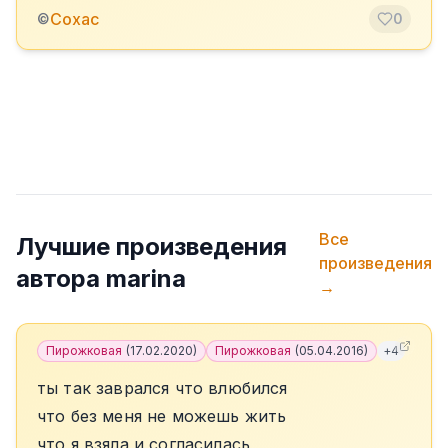
Сохас
©
0
Все
Лучшие произведения
произведения
автора
marina
→
Пирожковая
(
17.02.2020
)
Пирожковая
(
05.04.2016
)
+
4
ты так заврался что влюбился
что без меня не можешь жить
что я взяла и согласилась