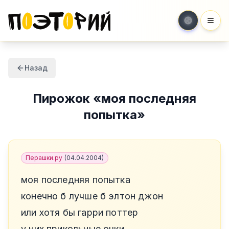
Мен
Назад
Пирожок
«
моя последняя
попытка
»
Перашки.ру
(
04.04.2004
)
моя последняя попытка
конечно б лучше б элтон джон
или хотя бы гарри поттер
у них прикольные очки