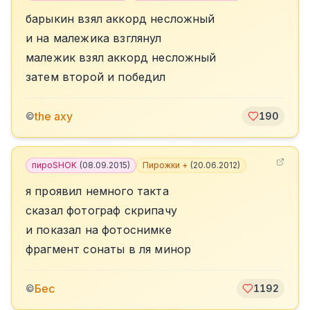
барыкин взял аккорд несложный
и на малежика взглянул
малежик взял аккорд несложный
затем второй и победил
the axy
©
190
пироSHOK
(
08.09.2015
)
Пирожки +
(
20.06.2012
)
я проявил немного такта
сказал фотограф скрипачу
и показал на фотоснимке
фрагмент сонаты в ля минор
Бес
©
1192