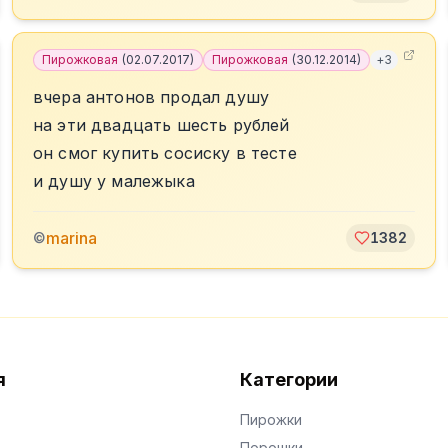
Пирожковая
(
02.07.2017
)
Пирожковая
(
30.12.2014
)
+
3
вчера антонов продал душу
на эти двадцать шесть рублей
он смог купить сосиску в тесте
и душу у малежыка
marina
©
1382
я
Категории
Пирожки
Порошки