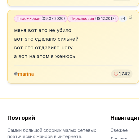
Пирожковая
(
09.07.2020
)
Пирожковая
(
18.12.2017
)
+
4
меня вот это не убило
вот это сделало сильней
вот это отдавило ногу
а вот на этом я женюсь
marina
©
1742
Поэторий
Навигаци
Самый большой сборник малых сетевых
Свежее
поэтических жанров в интернете.
Лучшее