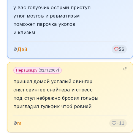
у вас голубчик острый приступ
утюг мозгов и ревматизьм
поможет парочка уколов
и клизьм
Дей
©
56
Перашки.ру
(
02.11.2007
)
пришел домой усталый свингер
снял свингер снайпера и стресс
под стул небрежно бросил гольфы
пригладил гульфик чтоб ровней
m
©
-11