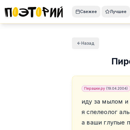
Свежее
Лучшее
Назад
Пир
Перашки.ру
(
19.04.2004
)
иду за мылом и
я спелеолог ал
а ваши глупые 