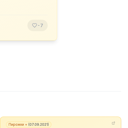
-7
Пирожки +
(
07.09.2021
)