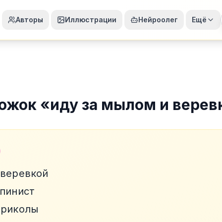
Авторы
Иллюстрации
Нейроолег
Ещё
ожок
«
иду за мылом и верев
 веревкой
ьпинист
приколы