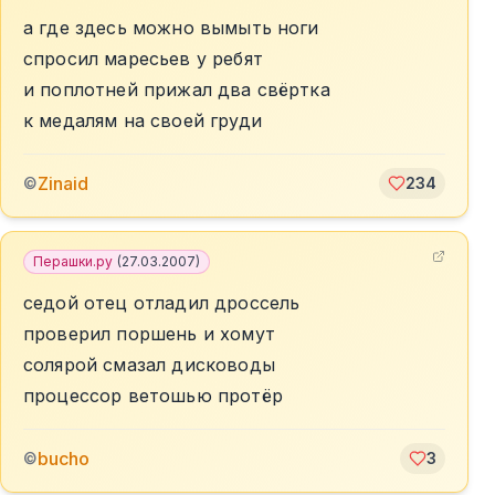
а где здесь можно вымыть ноги
спросил маресьев у ребят
и поплотней прижал два свёртка
к медалям на своей груди
Zinаid
©
234
Перашки.ру
(
27.03.2007
)
седой отец отладил дроссель
проверил поршень и хомут
солярой смазал дисководы
процессор ветошью протёр
bucho
©
3