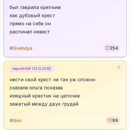
был гаврила крепким
как дубовый крест
прямо на себе он
распинал невест
Svetulya
©
254
пироSHOK
(
13.12.2015
)
нести свой крест не так уж сложно
сказала ольга показав
изящный крестик на цепочке
зажатый между двух грудей
бес
©
89