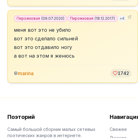
Пирожковая
(
09.07.2020
)
Пирожковая
(
18.12.2017
)
+
4
меня вот это не убило
вот это сделало сильней
вот это отдавило ногу
а вот на этом я женюсь
marina
©
1742
Поэторий
Навигаци
Самый большой сборник малых сетевых
Свежее
поэтических жанров в интернете.
Лучшее