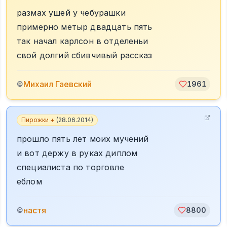
размах ушей у чебурашки
примерно метыр двадцать пять
так начал карлсон в отделеньи
свой долгий сбивчивый рассказ
Михаил Гаевский
©
1961
Пирожки +
(
28.06.2014
)
прошло пять лет моих мучений
и вот держу в руках диплом
специалиста по торговле
еблом
настя
©
8800