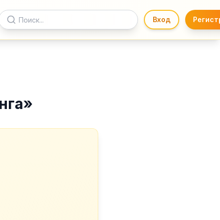
Вход
Регист
нга
»