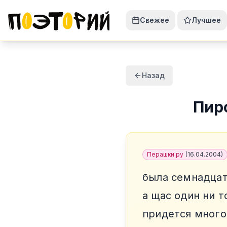
Свежее
Лучшее
Назад
Пир
Перашки.ру
(
16.04.2004
)
была семнадцат
а щас один ни т
придется много