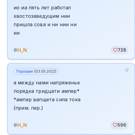
ио иа пять лет работал
хвостозаведущим нии
пришла сова и ни нии ни
ии
H_N
©
728
Порошки
(
03.05.2022
)
а между нами напряженье
порядка тридцати ампер*
*ампер вапщета сила тока
(прим. пер.)
H_N
©
596