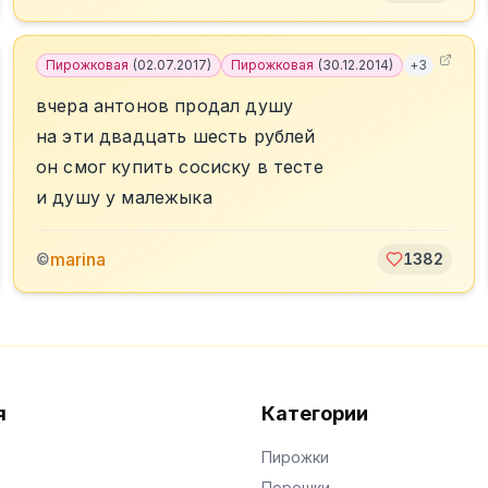
Пирожковая
(
02.07.2017
)
Пирожковая
(
30.12.2014
)
+
3
вчера антонов продал душу
на эти двадцать шесть рублей
он смог купить сосиску в тесте
и душу у малежыка
marina
©
1382
я
Категории
Пирожки
Порошки