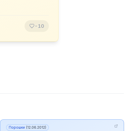
-10
Порошки
(
12.06.2012
)