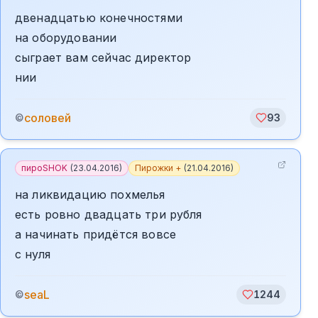
двенадцатью конечностями
на оборудовании
сыграет вам сейчас директор
нии
соловей
©
93
пироSHOK
(
23.04.2016
)
Пирожки +
(
21.04.2016
)
на ликвидацию похмелья
есть ровно двадцать три рубля
а начинать придётся вовсе
с нуля
seaL
©
1244