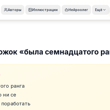
Авторы
Иллюстрации
Нейроолег
Ещё
ожок
«
была семнадцатого ра
ого ранга
о ни се
 поработать