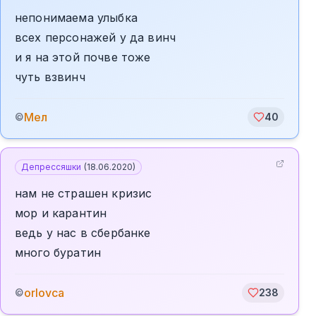
непонимаема улыбка
всех персонажей у да винч
и я на этой почве тоже
чуть взвинч
Мел
©
40
Депрессяшки
(
18.06.2020
)
нам не страшен кризис
мор и карантин
ведь у нас в сбербанке
много буратин
orlovca
©
238