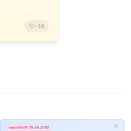
-19
пироSHOK
(
15.04.2015
)