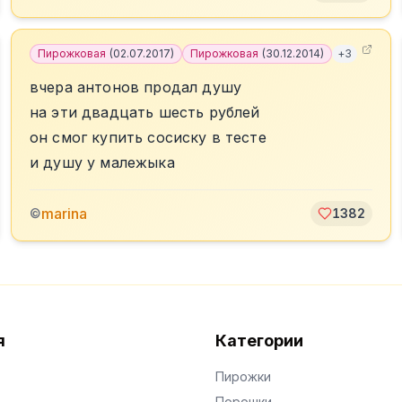
Пирожковая
(
02.07.2017
)
Пирожковая
(
30.12.2014
)
+
3
вчера антонов продал душу
на эти двадцать шесть рублей
он смог купить сосиску в тесте
и душу у малежыка
marina
©
1382
я
Категории
Пирожки
Порошки