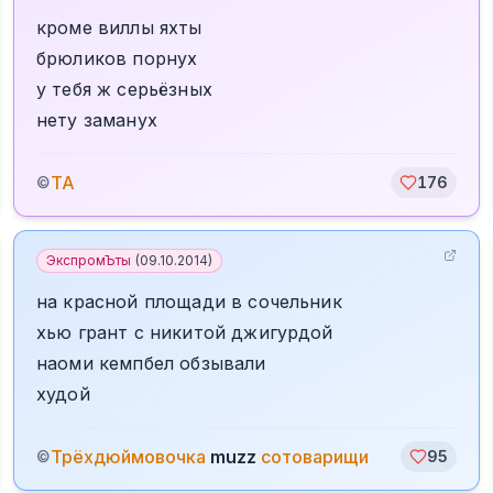
кроме виллы яхты
брюликов порнух
у тебя ж серьёзных
нету заманух
TA
©
176
ЭкспромЪты
(
09.10.2014
)
на красной площади в сочельник
хью грант с никитой джигурдой
наоми кемпбел обзывали
худой
️Трёхдюймовочка
muzz
сотоварищи
©
95