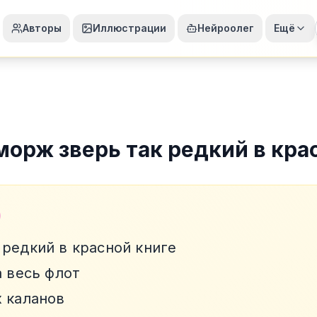
Авторы
Иллюстрации
Нейроолег
Ещё
морж зверь так редкий в кра
 редкий в красной книге
а весь флот
х каланов