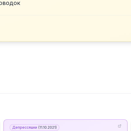
оводок
Депрессяшки
(
11.10.2021
)