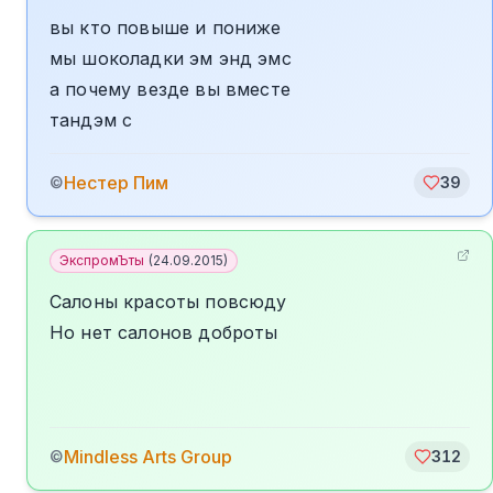
вы кто повыше и пониже
мы шоколадки эм энд эмс
а почему везде вы вместе
тандэм с
️Нестер Пим
©
39
ЭкспромЪты
(
24.09.2015
)
Салоны красоты повсюду
Но нет салонов доброты
Mindless Arts Group
©
312