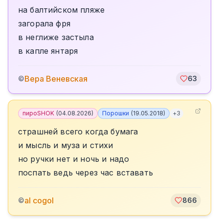
на балтийском пляже
загорала фря
в неглиже застыла
в капле янтаря
Вера Веневская
©
63
пироSHOK
(
04.08.2026
)
Порошки
(
19.05.2018
)
+
3
страшней всего когда бумага
и мысль и муза и стихи
но ручки нет и ночь и надо
поспать ведь через час вставать
al cogol
©
866