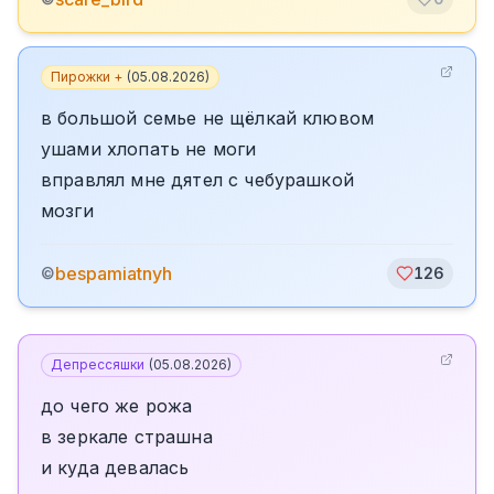
Пирожки +
(
05.08.2026
)
в большой семье не щёлкай клювом
ушами хлопать не моги
вправлял мне дятел с чебурашкой
мозги
bespamiatnyh
©
126
Депрессяшки
(
05.08.2026
)
до чего же рожа
в зеркале страшна
и куда девалась