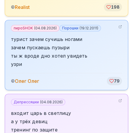
Realist
©
198
пироSHOK
(
04.08.2026
)
Порошки
(
19.12.2011
)
турист зачем сучишь ногами
зачем пускаешь пузыри
ты ж вроде дно хотел увидеть
узри
Олег Олег
©
79
Депрессяшки
(
04.08.2026
)
входит царь в светлицу
а у трёх девиц
тренинг по защите