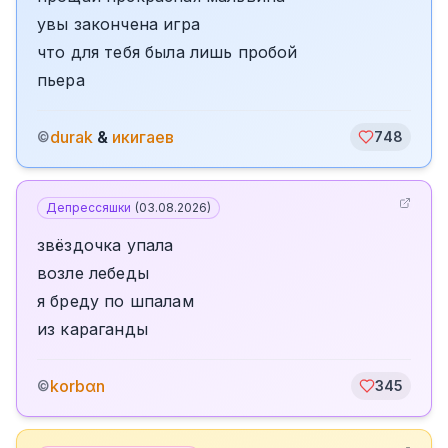
увы закончена игра
что для тебя была лишь пробой
пьера
durak
&
икигаев
©
748
Депрессяшки
(
03.08.2026
)
звёздочка упала
возле лебеды
я бреду по шпалам
из караганды
korbαn
©
345