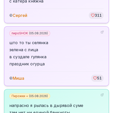
с катера княжна
Сергей
©
311
пироSHOK
(
05.08.2026
)
што то ты селянка
зелена с лица
в суздале гулянка
праздник огурца
Миша
©
51
Пирожки +
(
05.08.2026
)
напрасно я рылась в дырявой суме
там нет ни единой банкноты