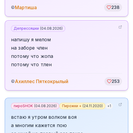
Мартиша
©
238
Депрессяшки
(
04.08.2026
)
напишу я мелом
на заборе член
потому что жопа
потому что тлен
Ахиллес Пяткокрылый
©
253
пироSHOK
(
04.08.2026
)
Пирожки +
(
24.11.2020
)
+
1
встаю я утром волком воя
а многим кажется пою