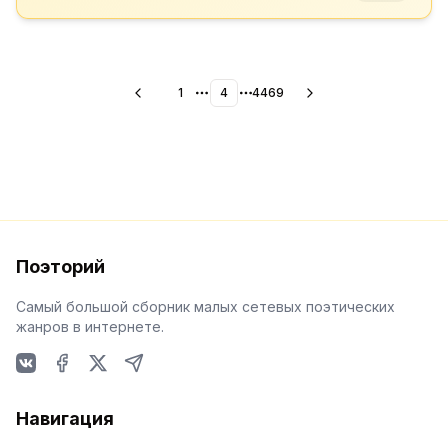
1
4
4469
More pages
More pages
Поэторий
Самый большой сборник малых сетевых поэтических
жанров в интернете.
VKontakte
Facebook
X
Telegram
Навигация