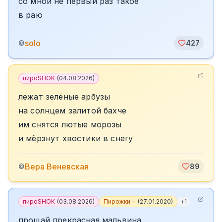
со мной не первый раз такое
в раю
solo
©
427
пироSHOK
(
04.08.2026
)
лежат зелёные арбузы
на солнцем залитой бахче
им снятся лютые морозы
и мёрзнут хвостики в снегу
Вера Веневская
©
89
пироSHOK
(
03.08.2026
)
Пирожки +
(
27.01.2020
)
+
1
прощай прекрасная мальвина