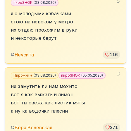
пироSHOK
(
03.08.2026
)
я с молодыми кабачками
стою на невском у метро
их отдаю прохожим в руки
и некоторые берут
Неусита
©
116
Пирожки +
(
03.08.2026
)
пироSHOK
(
05.05.2026
)
не замутить ли нам мохито
вот я как выжатый лимон
вот ты свежа как листик мяты
а ну ка водочки плесни
Вера Веневская
©
271