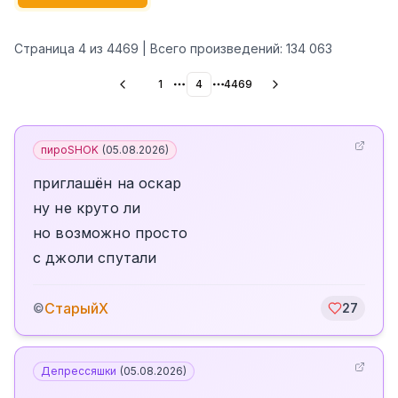
Страница
4
из
4469
| Всего произведений:
134 063
1
4
4469
More pages
More pages
пироSHOK
(
05.08.2026
)
приглашён на оскар
ну не круто ли
но возможно просто
с джоли спутали
СтарыйХ
©
27
Депрессяшки
(
05.08.2026
)