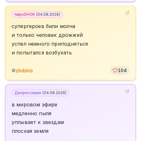
пироSHOK
(
04.08.2026
)
супергероев били молча
и только человек дрожжей
успел немного приподняться
и попытался возбухать
zlobins
©
104
Депрессяшки
(
04.08.2026
)
в мировом эфире
медленно пыля
уплывает к звездам
плоская земля