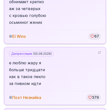
обнимает крепко
аж за четверых
с кровью голубою
осьминог жених
El Wins
©
67
Депрессяшки
(
05.08.2026
)
е люблю жару я
больше тридцати
как в такое пекло
за пивком идти
Поэт Незнайка
©
379