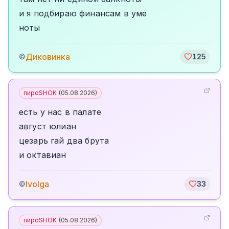
и я подбираю финансам в уме
ноты
Диковинка
©
125
пироSHOK
(
05.08.2026
)
есть у нас в палате
август юлиан
цезарь гай два брута
и октавиан
Ivolga
©
33
пироSHOK
(
05.08.2026
)