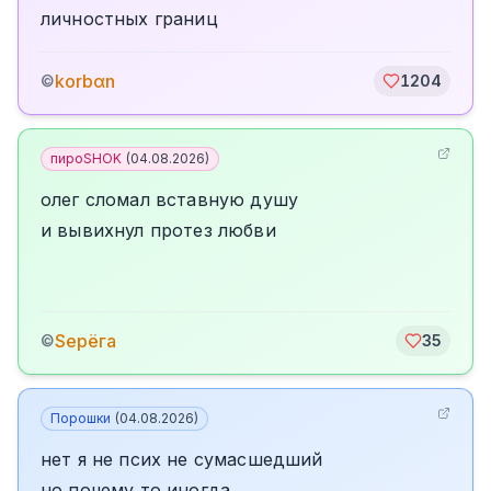
личностных границ
korbαn
©
1204
пироSHOK
(
04.08.2026
)
олег сломал вставную душу
и вывихнул протез любви
Sерёга
©
35
Порошки
(
04.08.2026
)
нет я не псих не сумасшедший
но почему то иногда