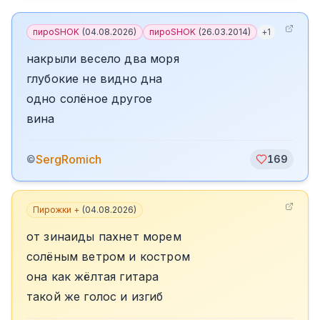
пироSHOK
(
04.08.2026
)
пироSHOK
(
26.03.2014
)
+
1
накрыли весело два моря
глубокие не видно дна
одно солёное другое
вина
SergRomich
©
169
Пирожки +
(
04.08.2026
)
от зинаиды пахнет морем
солёным ветром и костром
она как жёлтая гитара
такой же голос и изгиб