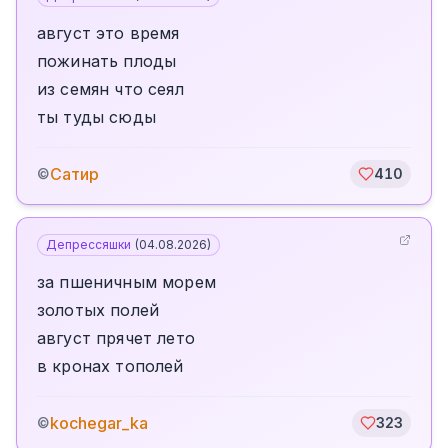
август это время
пожинать плоды
из семян что сеял
ты туды сюды
Сатир
©
410
Депрессяшки
(
04.08.2026
)
за пшеничным морем
золотых полей
август прячет лето
в кронах тополей
kochegar_ka
©
323