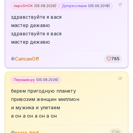
пироSHOK
(
05.08.2026
)
Депрессяшки
(
05.06.2018
)
здравствуйте я вася
мастер дежавю
здравствуйте я вася
мастер дежавю
СапсанOff
©
785
Перашки.ру
(
05.08.2026
)
берем пригодную планету
привозим женщин миллион
и мужика и улетаем
а он а он а он а он
scare_bird
©
0