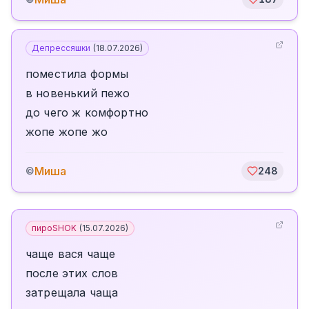
Депрессяшки
(
18.07.2026
)
поместила формы
в новенький пежо
до чего ж комфортно
жопе жопе жо
Миша
©
248
пироSHOK
(
15.07.2026
)
чаще вася чаще
после этих слов
затрещала чаща