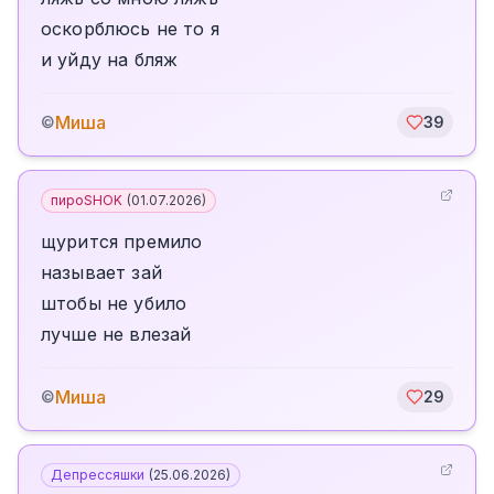
оскорблюсь не то я
и уйду на бляж
Миша
©
39
пироSHOK
(
01.07.2026
)
щурится премило
называет зай
штобы не убило
лучше не влезай
Миша
©
29
Депрессяшки
(
25.06.2026
)