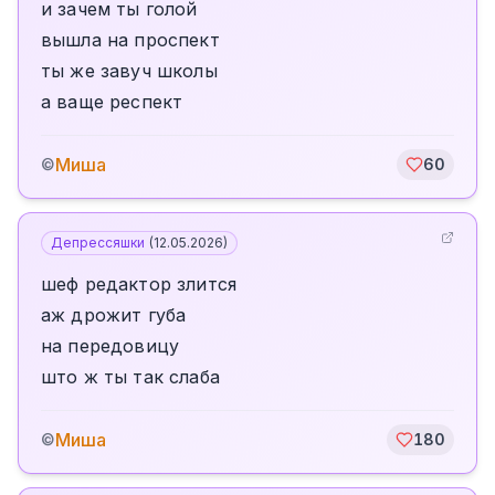
и зачем ты голой
вышла на проспект
ты же завуч школы
а ваще респект
Миша
©
60
Депрессяшки
(
12.05.2026
)
шеф редактор злится
аж дрожит губа
на передовицу
што ж ты так слаба
Миша
©
180