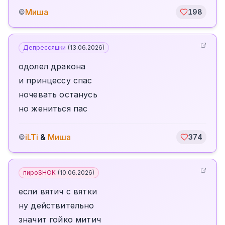
Миша
©
198
Депрессяшки
(
13.06.2026
)
одолел дракона
и принцессу спас
ночевать останусь
но жениться пас
iLTi
&
Миша
©
374
пироSHOK
(
10.06.2026
)
если вятич с вятки
ну действительно
значит гойко митич