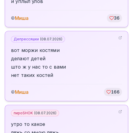
и уплыл улов
Миша
©
36
Депрессяшки
(
08.07.2026
)
вот моржи костями
делают детей
што ж у нас то с вами
нет таких костей
Миша
©
166
пироSHOK
(
08.07.2026
)
утро то какое
ляжь со мною ляжь