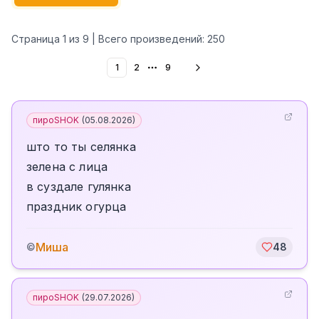
Страница
1
из
9
| Всего произведений:
250
1
2
9
More pages
пироSHOK
(
05.08.2026
)
што то ты селянка
зелена с лица
в суздале гулянка
праздник огурца
Миша
©
48
пироSHOK
(
29.07.2026
)