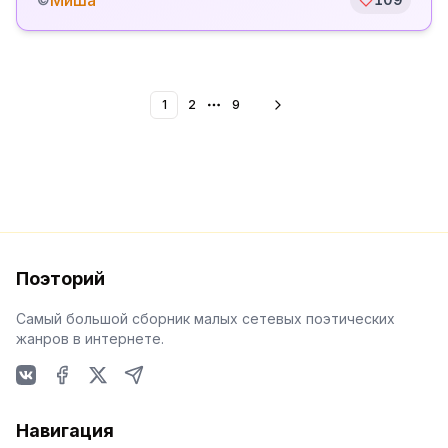
Миша
1
2
9
More pages
Поэторий
Самый большой сборник малых сетевых поэтических
жанров в интернете.
VKontakte
Facebook
X
Telegram
Навигация