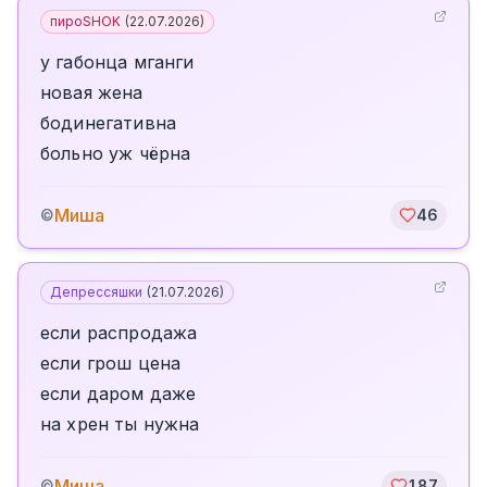
пироSHOK
(
22.07.2026
)
у габонца мганги
новая жена
бодинегативна
больно уж чёрна
Миша
©
46
Депрессяшки
(
21.07.2026
)
если распродажа
если грош цена
если даром даже
на хрен ты нужна
Миша
©
187