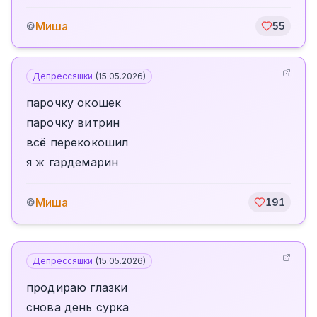
Миша
©
55
Депрессяшки
(
15.05.2026
)
парочку окошек
парочку витрин
всё перекокошил
я ж гардемарин
Миша
©
191
Депрессяшки
(
15.05.2026
)
продираю глазки
снова день сурка