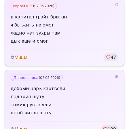
пироSHOK
(
02.05.2026
)
в кэпитал грэйт британ
я бы жить не смог
ладно нет зухры там
дык ещё и смог
Миша
©
47
Депрессяшки
(
02.05.2026
)
добрый царь картвели
подарил шуту
томик руставели
штоб читал шоту
©
109