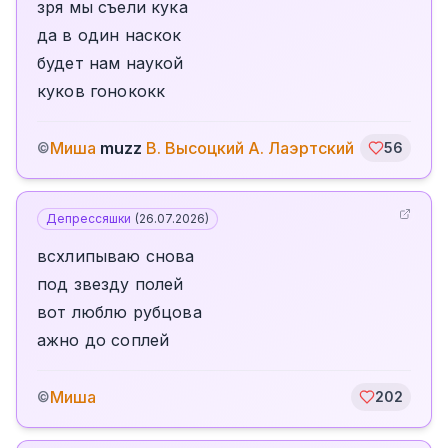
зря мы съели кука
да в один наскок
будет нам наукой
куков гонококк
Миша
muzz
В. Высоцкий А. Лаэртский
©
56
Депрессяшки
(
26.07.2026
)
всхлипываю снова
под звезду полей
вот люблю рубцова
ажно до соплей
Миша
©
202