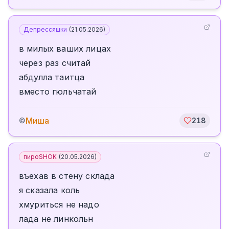
Депрессяшки
(
21.05.2026
)
в милых ваших лицах
через раз считай
абдулла таитца
вместо гюльчатай
Миша
©
218
пироSHOK
(
20.05.2026
)
въехав в стену склада
я сказала коль
хмуриться не надо
лада не линкольн