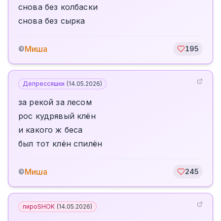
снова без колбаски
снова без сырка
Миша
©
195
Депрессяшки
(
14.05.2026
)
за рекой за лесом
рос кудрявый клён
и какого ж беса
был тот клён спилён
Миша
©
245
пироSHOK
(
14.05.2026
)