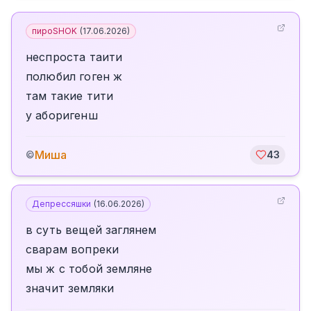
пироSHOK
(
17.06.2026
)
неспроста таити
полюбил гоген ж
там такие тити
у аборигенш
Миша
©
43
Депрессяшки
(
16.06.2026
)
в суть вещей заглянем
сварам вопреки
мы ж с тобой земляне
значит земляки