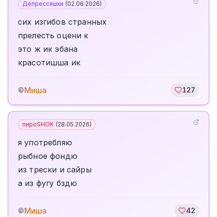
Депрессяшки
(
02.06.2026
)
сих изгибов странных
прелесть оцени к
это ж ик эбана
красотишша ик
Миша
©
127
пироSHOK
(
28.05.2026
)
я употребляю
рыбное фондю
из трески и сайры
а из фугу бздю
Миша
©
42