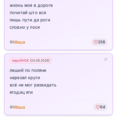
жизнь моя в дороге
почитай што вся
лишь пути да роги
словно у лося
Миша
©
158
пироSHOK
(
24.06.2026
)
леший по поляне
нарезал круги
всё не мог развидеть
ягодиц яги
Миша
©
64