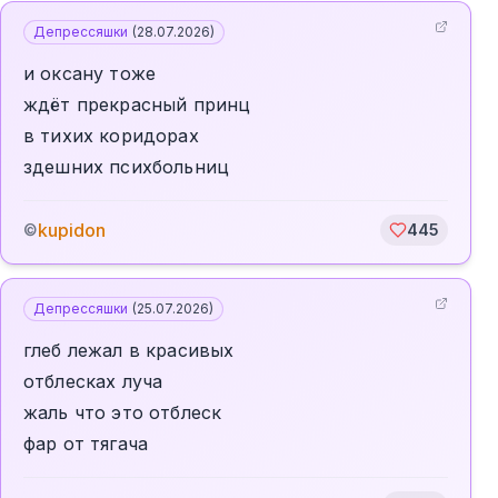
Депрессяшки
(
28.07.2026
)
и оксану тоже
ждëт прекрасный принц
в тихих коридорах
здешних психбольниц
kupidon
©
445
Депрессяшки
(
25.07.2026
)
глеб лежал в красивых
отблесках луча
жаль что это отблеск
фар от тягача