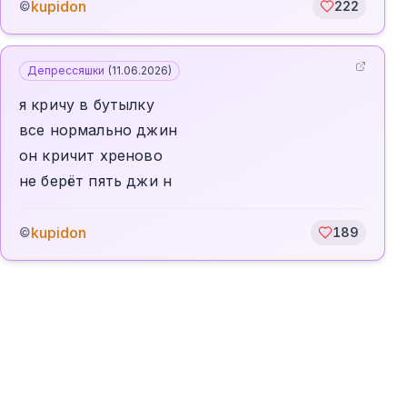
kupidon
©
222
Депрессяшки
(
11.06.2026
)
я кричу в бутылку
все нормально джин
он кричит хреново
не берёт пять джи н
kupidon
©
189