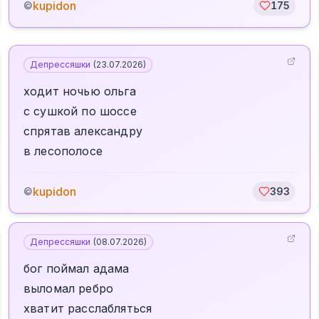
kupidon
©
175
Депрессяшки
(
23.07.2026
)
ходит ночью ольга
с сушкой по шоссе
спрятав александру
в лесополосе
kupidon
©
393
Депрессяшки
(
08.07.2026
)
бог поймал адама
выломал ребро
хватит расслабляться