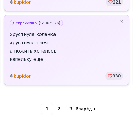
kupidon
©
221
Депрессяшки
(
17.06.2026
)
хрустнула коленка
хрустнуло плечо
а пожить хотелось
капельку еще
kupidon
©
330
1
2
3
Вперёд