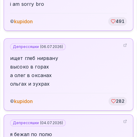
i am sorry bro
kupidon
©
491
Депрессяшки
(
06.07.2026
)
ищет глеб нирвану
высоко в горах
а олег в оксанах
ольгах и зухрах
kupidon
©
282
Депрессяшки
(
04.07.2026
)
я бежал по полю