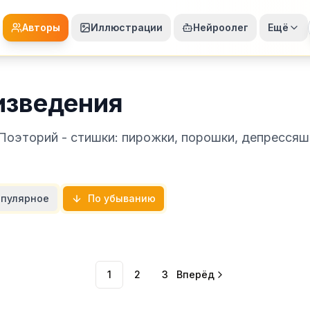
Авторы
Иллюстрации
Нейроолег
Ещё
изведения
 Поэторий - стишки: пирожки, порошки, депрессяш
пулярное
По убыванию
1
2
3
Вперёд