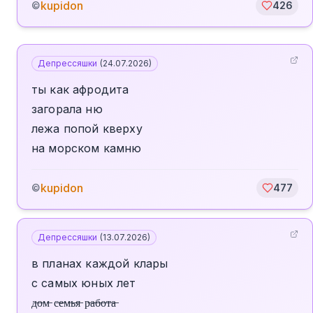
kupidon
©
426
Депрессяшки
(
24.07.2026
)
ты как афродита
загорала ню
лежа попой кверху
на морском камню
kupidon
©
477
Депрессяшки
(
13.07.2026
)
в планах каждой клары
с самых юных лет
д̶о̶м̶ с̶е̶м̶ь̶я̶ р̶а̶б̶о̶т̶а̶