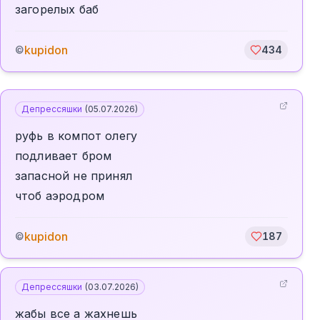
загорелых баб
kupidon
©
434
Депрессяшки
(
05.07.2026
)
руфь в компот олегу
подливает бром
запасной не принял
чтоб аэродром
kupidon
©
187
Депрессяшки
(
03.07.2026
)
жабы все а жахнешь