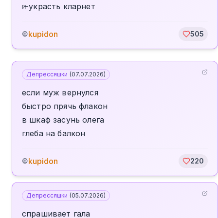
и̶ украсть кларнет
kupidon
©
505
Депрессяшки
(
07.07.2026
)
если муж вернулся
быстро прячь флакон
в шкаф засунь олега
глеба на балкон
kupidon
©
220
Депрессяшки
(
05.07.2026
)
спрашивает гала