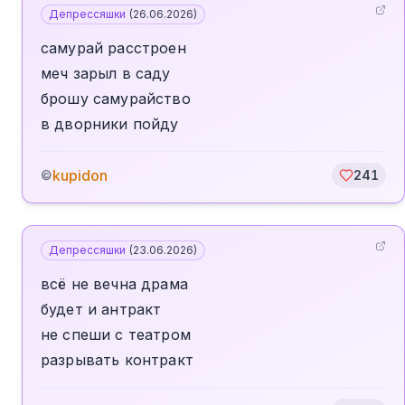
Депрессяшки
(
26.06.2026
)
самурай расстроен
меч зарыл в саду
брошу самурайство
в дворники пойду
kupidon
©
241
Депрессяшки
(
23.06.2026
)
всë не вечна драма
будет и антракт
не спеши с театром
разрывать контракт