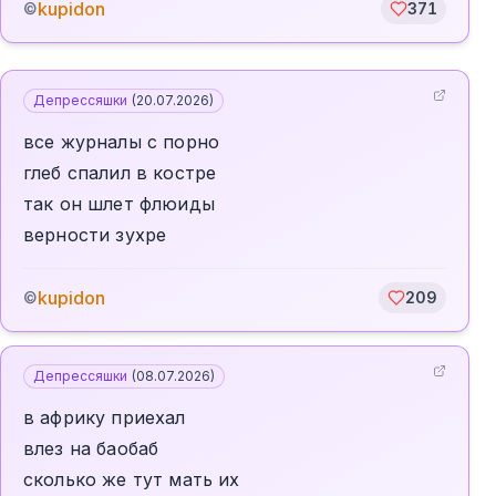
kupidon
©
371
Депрессяшки
(
20.07.2026
)
все журналы с порно
глеб спалил в костре
так он шлет флюиды
верности зухре
kupidon
©
209
Депрессяшки
(
08.07.2026
)
в африку приехал
влез на баобаб
сколько же тут мать их