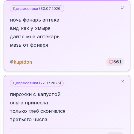
Депрессяшки
(
30.07.2026
)
ночь фонарь аптека
вид как у хмыря
дайте мне аптекарь
мазь от фонаря
kupidon
©
561
Депрессяшки
(
27.07.2026
)
пирожки с капустой
ольга принесла
только глеб скончался
третьего числа