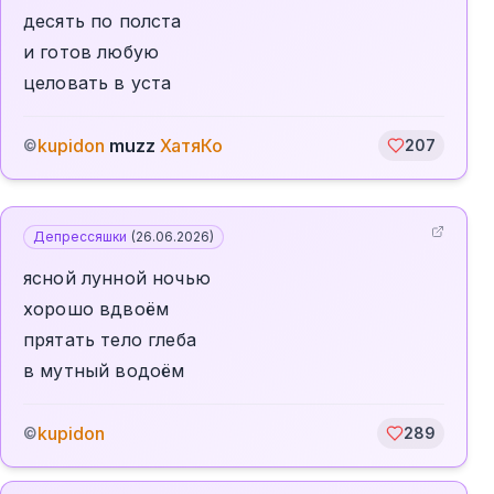
десять по полста
и готов любую
целовать в уста
kupidon
muzz
ХатяКо
©
207
Депрессяшки
(
26.06.2026
)
ясной лунной ночью
хорошо вдвоëм
прятать тело глеба
в мутный водоëм
kupidon
©
289