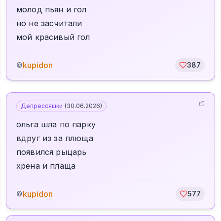
молод пьян и гол
но не засчитали
мой красивый гол
kupidon
©
387
Депрессяшки
(
30.06.2026
)
ольга шла по парку
вдруг из за плюща
появился рыцарь
хрена и плаща
kupidon
©
577