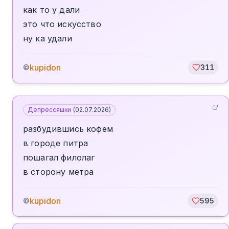
как то у дали
это что искусство
ну ка удали
kupidon
©
311
Депрессяшки
(
02.07.2026
)
разбудившись кофем
в городе питра
пошагал филолаг
в сторону метра
kupidon
©
595