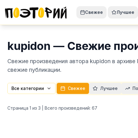
Свежее
Лучшее
kupidon — Свежие про
Свежие произведения автора kupidon в архиве
свежие публикации.
Все категории
Свежее
Лучшее
По
Страница
1
из
3
| Всего произведений:
67