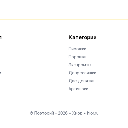
я
Категории
Пирожки
Порошки
Экспромты
и
Депрессяшки
Две девятки
Артишоки
© Поэторий -
2026
•
Хиор
•
hior.ru
Сделано с любовью к малым поэтическим формам