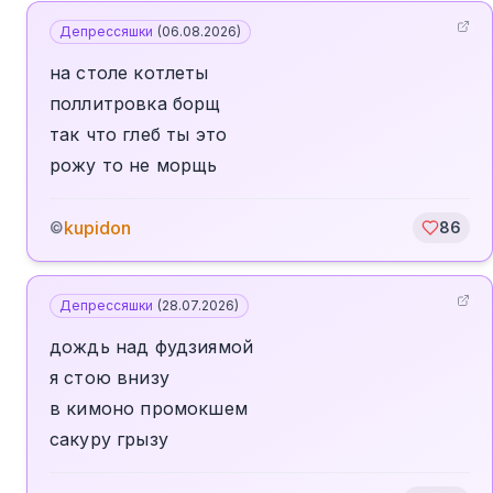
Депрессяшки
(
06.08.2026
)
на столе котлеты
поллитровка борщ
так что глеб ты это
рожу то не морщь
kupidon
©
86
Депрессяшки
(
28.07.2026
)
дождь над фудзиямой
я стою внизу
в кимоно промокшем
сакуру грызу