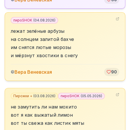
пироSHOK
(
04.08.2026
)
лежат зелёные арбузы
на солнцем залитой бахче
им снятся лютые морозы
и мёрзнут хвостики в снегу
Вера Веневская
©
90
Пирожки +
(
03.08.2026
)
пироSHOK
(
05.05.2026
)
не замутить ли нам мохито
вот я как выжатый лимон
вот ты свежа как листик мяты