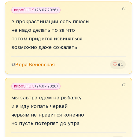
пироSHOK
(
26.07.2026
)
в прокрастинации есть плюсы
не надо делать то за что
потом придётся извиняться
возможно даже сожалеть
Вера Веневская
©
91
пироSHOK
(
24.07.2026
)
мы завтра едем на рыбалку
и я иду копать червей
червям не нравится конечно
но пусть потерпят до утра