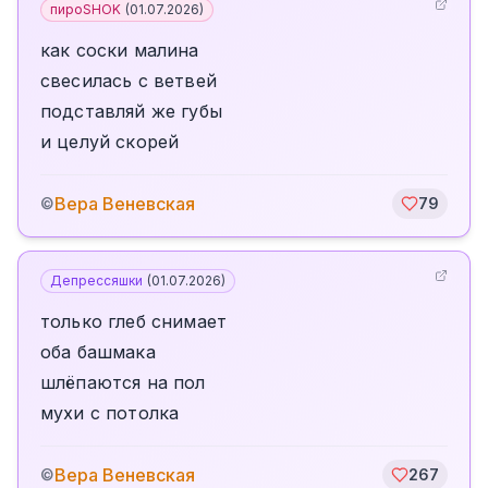
пироSHOK
(
01.07.2026
)
как соски малина
свесилась с ветвей
подставляй же губы
и целуй скорей
Вера Веневская
©
79
Депрессяшки
(
01.07.2026
)
только глеб снимает
оба башмака
шлёпаются на пол
мухи с потолка
Вера Веневская
©
267