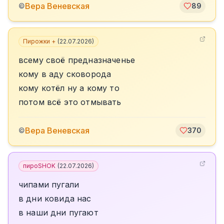
Вера Веневская
©
89
Пирожки +
(
22.07.2026
)
всему своё предназначенье
кому в аду сковорода
кому котёл ну а кому то
потом всё это отмывать
Вера Веневская
©
370
пироSHOK
(
22.07.2026
)
чипами пугали
в дни ковида нас
в наши дни пугают