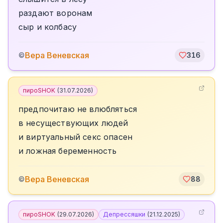
раздают воронам
сыр и колбасу
Вера Веневская
©
316
пироSHOK
(
31.07.2026
)
предпочитаю не влюбляться
в несуществующих людей
и виртуальный секс опасен
и ложная беременность
Вера Веневская
©
88
пироSHOK
(
29.07.2026
)
Депрессяшки
(
21.12.2025
)