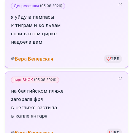
Депрессяшки
(
05.08.2026
)
я уйду в пампасы
к тиграм и ко львам
если в этом цирке
надоела вам
Вера Веневская
©
289
пироSHOK
(
05.08.2026
)
на балтийском пляже
загорала фря
в неглиже застыла
в капле янтаря
Вера Веневская
©
60