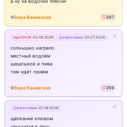
а ну ка водочки плесни
Вера Веневская
©
267
пироSHOK
(
02.08.2026
)
Депрессяшки
(
20.07.2024
)
солнышко нагрело
местный водоём
шашлыков и пива
там идёт приём
Вера Веневская
©
259
Депрессяшки
(
01.08.2026
)
щёлкание клювом
слышится в лесу