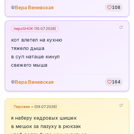
Вера Веневская
©
108
пироSHOK
(
10.07.2026
)
кот влетел на кухню
тяжело дыша
в суп наташе кинул
свежего мыша
Вера Веневская
©
164
Пирожки +
(
09.07.2026
)
я наберу кедровых шишек
в мешок за пазуху в рюкзак