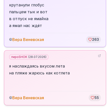
крутанули глобус
пальцем тык и вот
в отпуск не ямайка
а ямал нас ждёт
Вера Веневская
©
263
пироSHOK
(
28.07.2026
)
я наслаждаясь вкусом лета
на пляже жарюсь как котлета
Вера Веневская
©
55