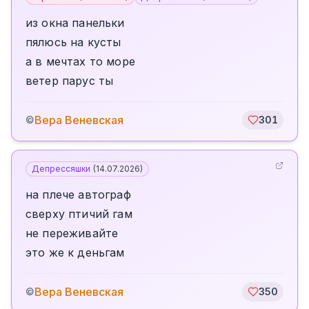
из окна панельки
пялюсь на кусты
а в мечтах то море
ветер парус ты
Вера Веневская
©
301
Депрессяшки
(
14.07.2026
)
на плече автограф
сверху птичий гам
не переживайте
это же к деньгам
Вера Веневская
©
350