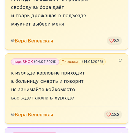
свободу выбора даёт
и тварь дрожащая в подъезде
мяукнет выбери меня
Вера Веневская
©
82
пироSHOK
(
04.07.2026
)
Пирожки +
(
14.01.2026
)
к изольде карловне приходит
в больницу смерть и говорит
не занимайте койкоместо
вас ждёт акула в хургаде
Вера Веневская
©
483