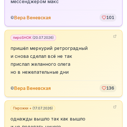
мессенджером макс
Вера Веневская
©
101
пироSHOK
(
20.07.2026
)
пришёл меркурий ретроградный
и снова сделал всё не так
прислал желанного олега
но в нежелательные дни
Вера Веневская
©
136
Пирожки +
(
17.07.2026
)
однажды вышло так как вышло
и не поделать ничего