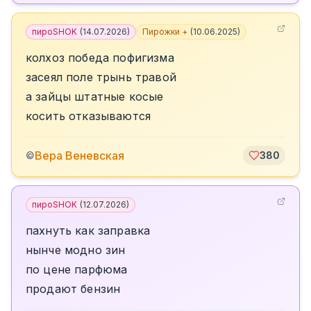
пироSHOK
(
14.07.2026
)
Пирожки +
(
10.06.2025
)
колхоз победа пофигизма
засеял поле трынь травой
а зайцы штатные косые
косить отказываются
Вера Веневская
©
380
пироSHOK
(
12.07.2026
)
пахнуть как заправка
нынче модно зин
по цене парфюма
продают бензин