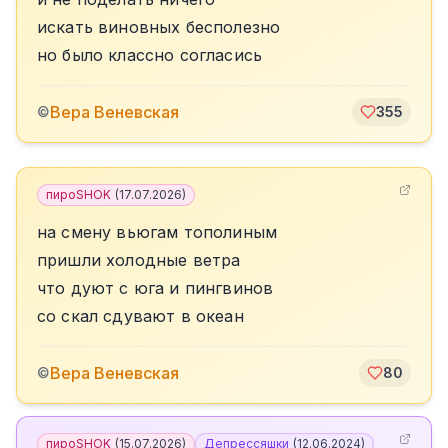
искать виновных бесполезно
но было классно согласись
Вера Веневская
©
355
пироSHOK
(
17.07.2026
)
на смену вьюгам тополиным
пришли холодные ветра
что дуют с юга и пингвинов
со скал сдувают в океан
Вера Веневская
©
80
пироSHOK
(
15.07.2026
)
Депрессяшки
(
12.06.2024
)