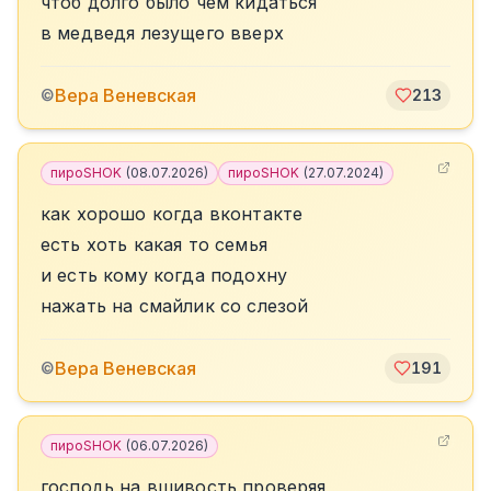
чтоб долго было чем кидаться
в медведя лезущего вверх
Вера Веневская
©
213
пироSHOK
(
08.07.2026
)
пироSHOK
(
27.07.2024
)
как хорошо когда вконтакте
есть хоть какая то семья
и есть кому когда подохну
нажать на смайлик со слезой
Вера Веневская
©
191
пироSHOK
(
06.07.2026
)
господь на вшивость проверяя