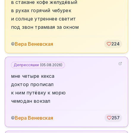
в стакане кофе желудёвый
в руках горячий чебурек
и солнце утреннее светит
под звон трамвая за окном
Вера Веневская
©
224
Депрессяшки
(
05.08.2026
)
мне четыре кекса
доктор прописал
к ним путёвку к морю
чемодан вокзал
Вера Веневская
©
257