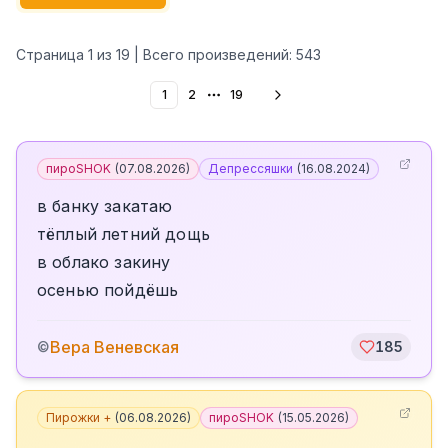
Страница
1
из
19
| Всего произведений:
543
1
2
19
More pages
пироSHOK
(
07.08.2026
)
Депрессяшки
(
16.08.2024
)
в банку закатаю
тёплый летний дощь
в облако закину
осенью пойдёшь
Вера Веневская
©
185
Пирожки +
(
06.08.2026
)
пироSHOK
(
15.05.2026
)