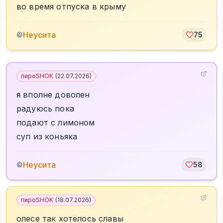
во время отпуска в крыму
Неусита
©
75
пироSHOK
(
22.07.2026
)
я вполне доволен
радуюсь пока
подают с лимоном
суп из коньяка
Неусита
©
58
пироSHOK
(
18.07.2026
)
олесе так хотелось славы