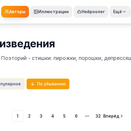
Авторы
Иллюстрации
Нейроолег
Ещё
изведения
 Поэторий - стишки: пирожки, порошки, депресся
пулярное
По убыванию
1
2
3
4
5
6
32
Вперёд
More pages