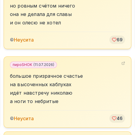
но ровным счётом ничего
она не делала для славы
и он олесю не хотел
Неусита
©
69
пироSHOK
(
11.07.2026
)
большое призрачное счастье
на высоченных каблуках
идёт навстречу николаю
а ноги то небритые
Неусита
©
46