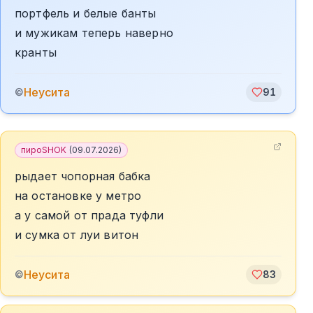
портфель и белые банты
и мужикам теперь наверно
кранты
Неусита
©
91
пироSHOK
(
09.07.2026
)
рыдает чопорная бабка
на остановке у метро
а у самой от прада туфли
и сумка от луи витон
Неусита
©
83