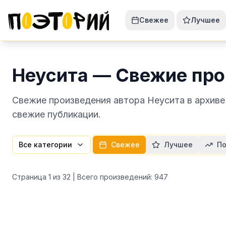
Свежее
Лучшее
Неусита — Свежие про
Свежие произведения автора Неусита в архиве
свежие публикации.
Все категории
Свежее
Лучшее
По
Страница
1
из
32
| Всего произведений:
947