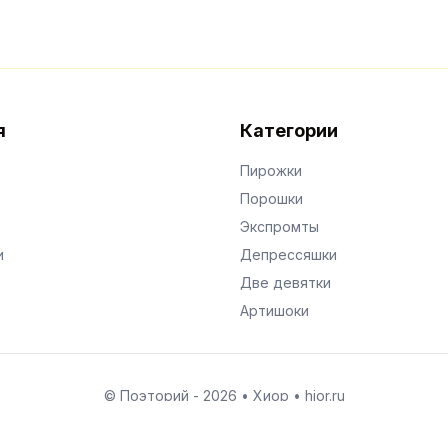
я
Категории
Пирожки
Порошки
Экспромты
и
Депрессяшки
Две девятки
Артишоки
© Поэторий -
2026
•
Хиор
•
hior.ru
Сделано с любовью к малым поэтическим формам