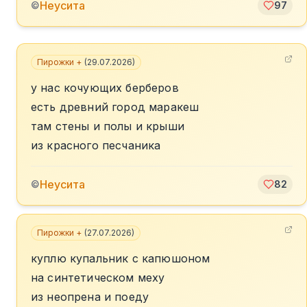
Неусита
©
97
Пирожки +
(
29.07.2026
)
у нас кочующих берберов
есть древний город маракеш
там стены и полы и крыши
из красного песчаника
Неусита
©
82
Пирожки +
(
27.07.2026
)
куплю купальник с капюшоном
на синтетическом меху
из неопрена и поеду