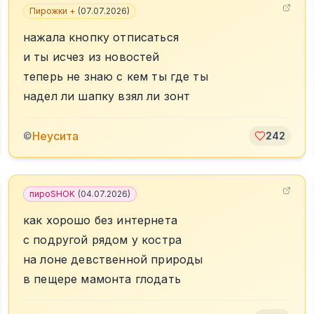
Пирожки +
(
07.07.2026
)
нажала кнопку отписаться
и ты исчез из новостей
теперь не знаю с кем ты где ты
надел ли шапку взял ли зонт
Неусита
©
242
пироSHOK
(
04.07.2026
)
как хорошо без интернета
с подругой рядом у костра
на лоне девственной природы
в пещере мамонта глодать