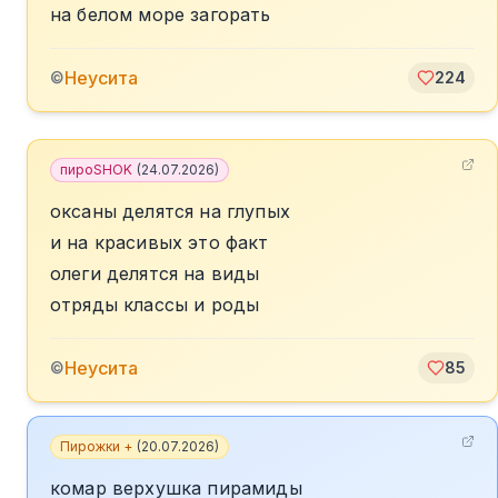
на белом море загорать
Неусита
©
224
пироSHOK
(
24.07.2026
)
оксаны делятся на глупых
и на красивых это факт
олеги делятся на виды
отряды классы и роды
Неусита
©
85
Пирожки +
(
20.07.2026
)
комар верхушка пирамиды