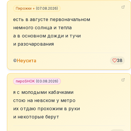
Пирожки +
(
07.08.2026
)
есть в августе первоначальном
немного солнца и тепла
а в основном дожди и тучи
и разочарования
Неусита
©
38
пироSHOK
(
03.08.2026
)
я с молодыми кабачками
стою на невском у метро
их отдаю прохожим в руки
и некоторые берут