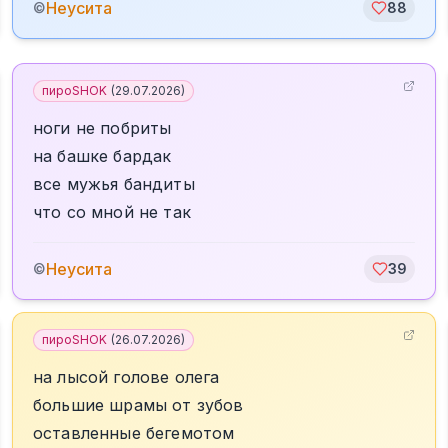
Неусита
©
88
пироSHOK
(
29.07.2026
)
ноги не побриты
на башке бардак
все мужья бандиты
что со мной не так
Неусита
©
39
пироSHOK
(
26.07.2026
)
на лысой голове олега
большие шрамы от зубов
оставленные бегемотом