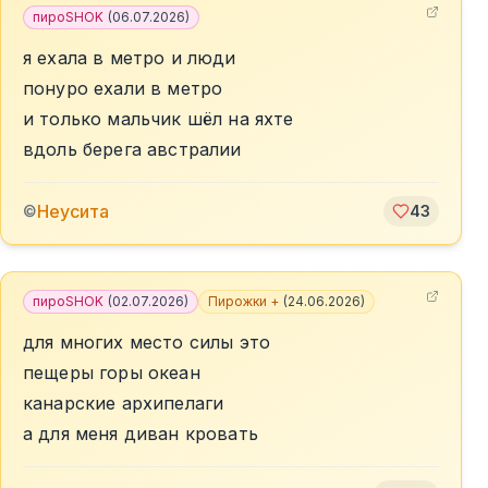
пироSHOK
(
06.07.2026
)
я ехала в метро и люди
понуро ехали в метро
и только мальчик шёл на яхте
вдоль берега австралии
Неусита
©
43
пироSHOK
(
02.07.2026
)
Пирожки +
(
24.06.2026
)
для многих место силы это
пещеры горы океан
канарские архипелаги
а для меня диван кровать