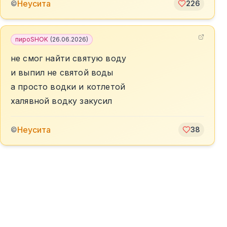
Неусита
©
226
пироSHOK
(
26.06.2026
)
не смог найти святую воду
и выпил не святой воды
а просто водки и котлетой
халявной водку закусил
Неусита
©
38