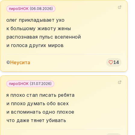
пироSHOK
(
06.08.2026
)
олег прикладывает ухо
к большому животу жены
распознавая пульс вселенной
и голоса других миров
Неусита
©
14
пироSHOK
(
31.07.2026
)
я плохо стал писать ребята
и плохо думать обо всех
и вспоминать одно плохое
что даже тянет убивать