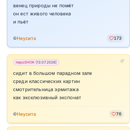
венец природы не помёт
он ест живого человека
и пьёт
Неусита
©
173
пироSHOK
(
13.07.2026
)
сидит в большом парадном зале
среди классических картин
смотрительница эрмитажа
как эксклюзивный экспонат
Неусита
©
76