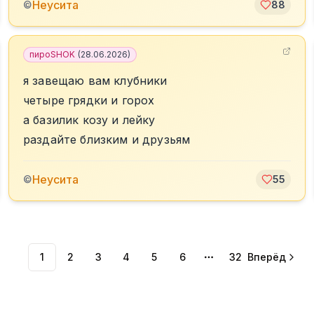
Неусита
©
88
пироSHOK
(
28.06.2026
)
я завещаю вам клубники
четыре грядки и горох
а базилик козу и лейку
раздайте близким и друзьям
Неусита
©
55
1
2
3
4
5
6
32
Вперёд
More pages