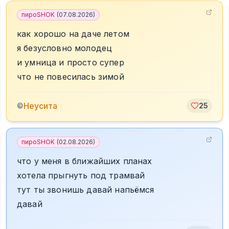
пироSHOK
(
07.08.2026
)
как хорошо на даче летом
я безусловно молодец
и умница и просто супер
что не повесилась зимой
Неусита
©
25
пироSHOK
(
02.08.2026
)
что у меня в ближайших планах
хотела прыгнуть под трамвай
тут ты звонишь давай напьёмся
давай