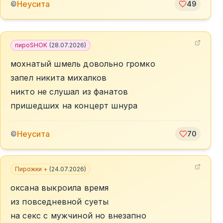
Неусита
©
49
пироSHOK
(
28.07.2026
)
мохнатый шмель довольно громко
запел никита михалков
никто не слушал из фанатов
пришедших на концерт шнура
Неусита
©
70
Пирожки +
(
24.07.2026
)
оксана выкроила время
из повседневной суеты
на секс с мужчиной но внезапно