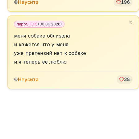
Неусита
©
196
пироSHOK
(
30.06.2026
)
меня собака облизала
и кажется что у меня
уже претензий нет к собаке
и я теперь её люблю
Неусита
©
38