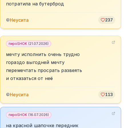
потратила на бутерброд
Неусита
©
237
пироSHOK
(
21.07.2026
)
мечту исполнить очень трудно
гораздо выгодней мечту
перемечтать просрать развеять
и отказаться от неё
Неусита
©
113
пироSHOK
(
16.07.2026
)
на красной шапочке передник